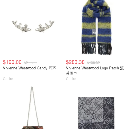
$190.00
$283.38
$211.11
$438.32
Vivienne Westwood Candy 耳环
Vivienne Westwood Logo Patch 流
苏围巾
Cettire
Cettire