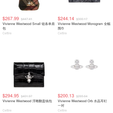
$267.99
$244.14
$447.41
$300.17
Vivienne Westwood Small 链条单肩
Vivienne Westwood Monogram 全幅
包
围巾
Cettire
Cettire
$294.95
$200.13
$401.97
$265.64
Vivienne Westwood 浮雕翻盖钱包
Vivienne Westwood Orb 水晶耳钉
一对
Cettire
Cettire