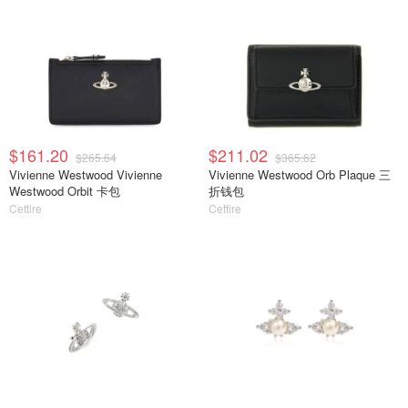
$161.20
$211.02
$265.64
$365.62
Vivienne Westwood Vivienne
Vivienne Westwood Orb Plaque 三
Westwood Orbit 卡包
折钱包
Cettire
Cettire