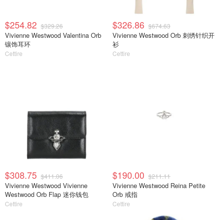
$254.82
$326.86
$329.26
$674.63
Vivienne Westwood Valentina Orb
Vivienne Westwood Orb 刺绣针织开
镶饰耳环
衫
Cettire
Cettire
$308.75
$190.00
$411.06
$211.11
Vivienne Westwood Vivienne
Vivienne Westwood Reina Petite
Westwood Orb Flap 迷你钱包
Orb 戒指
Cettire
Cettire