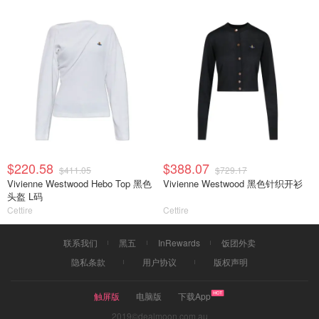
$220.58
$388.07
$411.05
$729.17
Vivienne Westwood Hebo Top 黑色
Vivienne Westwood 黑色针织开衫
头盔 L码
Cettire
Cettire
联系我们
黑五
InRewards
饭团外卖
隐私条款
用户协议
版权声明
触屏版
电脑版
下载App
2019©dealmoon.com.au