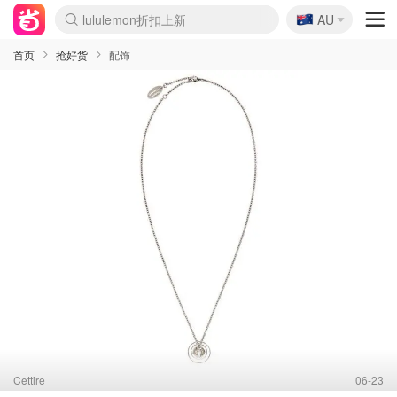
🇦🇺
Sasa美妆护肤3.5折
AU
SSENSE年中2.5折
FreshBeauty好价汇总
Cettire降价+叠9折
WWS Coles超市实拍
viagogo二手票捡漏
Myer超级周末
The Outnet奢牌1折起
David Jones 3折起
Flannels大牌1折
Perfumes Club护肤1折
AMIRO面罩$251
Amazon折扣汇总
eToro入金$200送$50
Amazon数码好物
ICONIC本周7.5折
ThedoubleF高奢地板价
Moose Knuckles 6折
丝芙兰5折起
EUFY摄像头$98
Selenichast首饰2折
Trip机票酒店促销
YSL送5件彩妆礼
Amazon家居好物
Amazon美妆护肤
雅漾大喷$8
过敏原检测盒$33
伊索独家赠50ml沐浴露
科颜氏高保湿面霜$29
SEALIFE海洋馆门票6折
丝塔芙大白罐$16
订阅Newsletter送香薰
Cult Beauty 6.8折
Harrods圣诞日历$525
LN-CC奢牌私促3折
d'Alba空姐喷雾$16
EVE LOM套装£56
Bernardelli独家4折
Adore Beauty 6折起
CT圣诞日历
Mytheresa奢品2.7折
Luxury Escapes 9折
Currentbody美容仪$881
MOON Garden Live
Roborock扫地机$649
Tingo Life水杯$24
Valentino官网5折
CR洗护套装$23
修丽可4件套$159
Myer彩妆2件7折
GANNI官网4.5折
Stylevana韩妆4折
Tessabit高奢8.5折
OGX洗发水$11
Amazon阿德莱德次日达
卡诗8.5折+赠礼
Philips Hue灯具8折
首页
抢好货
配饰
Cettire
06-23