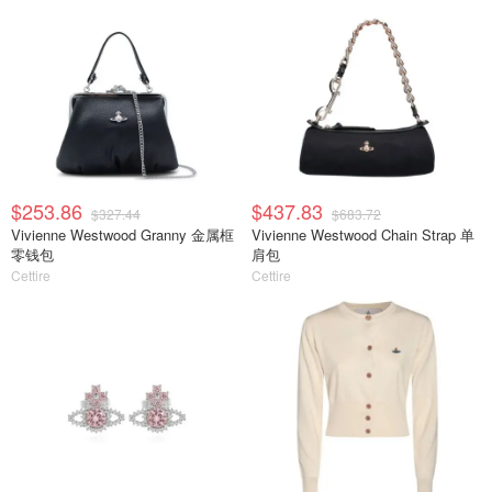
$253.86
$437.83
$327.44
$683.72
Vivienne Westwood Granny 金属框
Vivienne Westwood Chain Strap 单
零钱包
肩包
Cettire
Cettire