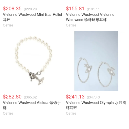
$206.35
$155.81
$229.28
$191.11
Vivienne Westwood Mini Bas Relief
Vivienne Westwood Vivienne
耳环
Westwood 珍珠球形耳环
Cettire
Cettire
$282.80
$241.13
$365.62
$347.43
Vivienne Westwood Aleksa 镶饰手
Vivienne Westwood Olympia 水晶圆
链
环耳环
Cettire
Cettire