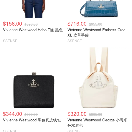
$156.00
$716.00
$390.00
$955.00
Vivienne Westwood Hebo T恤 黑色
Vivienne Westwood Emboss Croc
XL 皮革手袋
SSENSE
SSENSE
$344.00
$320.00
$555.00
$865.00
Vivienne Westwood 黑色真皮钱包
Vivienne Westwood George 小号米
色双肩包
SSENSE
SSENSE