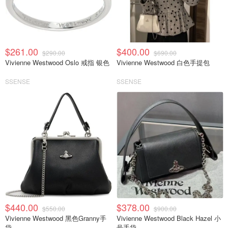
$261.00
$400.00
$290.00
$690.00
Vivienne Westwood Oslo 戒指 银色
Vivienne Westwood 白色手提包
SSENSE
SSENSE
$440.00
$378.00
$550.00
$900.00
Vivienne Westwood 黑色Granny手
Vivienne Westwood Black Hazel 小
袋
号手袋