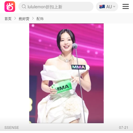
🇦🇺
Sasa美妆护肤3.5折
AU
SSENSE年中3折
FreshBeauty好价汇总
Cettire降价+叠9折
Farfetch折上8折
WWS Coles超市实拍
viagogo二手票捡漏
Myer清仓1折起
The Outnet奢牌1折起
David Jones 3折起
Flannels大牌1折
Perfumes Club护肤1折
AMIRO返校季6.2折
Oweek抽奖送Airpods
Amazon折扣汇总
eToro入金$200送$50
Amazon数码好物
ICONIC本周7.5折
ThedoubleF高奢地板价
Moose Knuckles 6折
丝芙兰5折起
EUFY官网3.7折起
Selenichast首饰2折
Trip机票酒店促销
YSL送5件彩妆礼
Amazon家居好物
BIGBANG巡演开票
David Jones时尚3折
Amazon美妆护肤
雅漾大喷$8
过敏原检测盒$33
伊索独家赠50ml沐浴露
科颜氏清仓3折
SEALIFE海洋馆门票6折
丝塔芙大白罐$16
订阅Newsletter送香薰
Cult Beauty 6.8折
Harrods圣诞日历2.3折
LN-CC奢牌私促3折
d'Alba空姐喷雾$16
EVE LOM套装逆天2折
Bernardelli独家4折
Adore Beauty 6折起
CT圣诞日历
Mytheresa奢品2.7折
Luxury Escapes 9折
Currentbody美容仪9折
MOON Garden Live
ALLSAINTS美衣3折
Roborock扫地机3.7折
Tingo Life水杯$24
Valentino官网5折
CR洗发护发6.3折
首页
抢好货
配饰
SSENSE
07-21