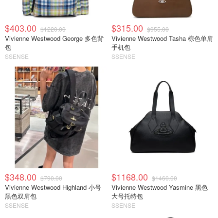
$403.00
$315.00
$1220.00
$955.00
Vivienne Westwood George 多色背
Vivienne Westwood Tasha 棕色单肩
包
手机包
SSENSE
SSENSE
$348.00
$1168.00
$790.00
$1460.00
Vivienne Westwood Highland 小号
Vivienne Westwood Yasmine 黑色
黑色双肩包
大号托特包
SSENSE
SSENSE