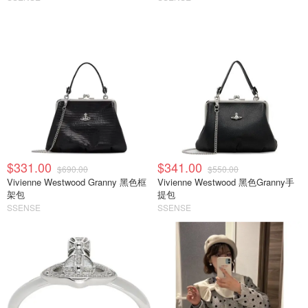
$331.00
$341.00
$690.00
$550.00
Vivienne Westwood Granny 黑色框
Vivienne Westwood 黑色Granny手
架包
提包
SSENSE
SSENSE