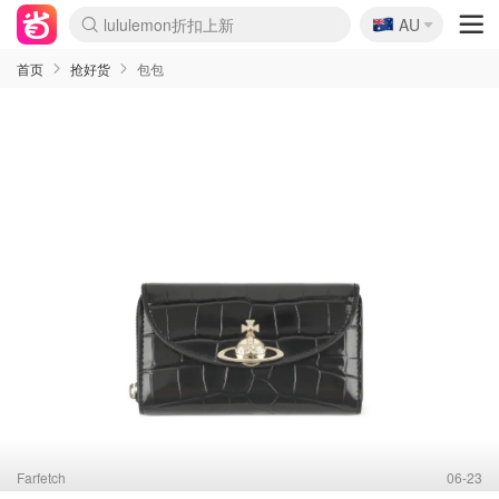
🇦🇺
Sasa美妆护肤3.5折
AU
lululemon折扣上新
SSENSE年中3折
FreshBeauty好价汇总
Cettire降价+叠9折
Farfetch折上8折
WWS Coles超市实拍
viagogo二手票捡漏
Myer清仓1折起
The Outnet奢牌1折起
David Jones 3折起
Flannels大牌1折
Perfumes Club护肤1折
AMIRO返校季6.2折
Oweek抽奖送Airpods
Amazon折扣汇总
eToro入金$200送$50
Amazon数码好物
ICONIC本周7.5折
ThedoubleF高奢地板价
Moose Knuckles 6折
丝芙兰5折起
EUFY官网3.7折起
Selenichast首饰2折
Trip机票酒店促销
YSL送5件彩妆礼
Amazon家居好物
BIGBANG巡演开票
David Jones时尚3折
Amazon美妆护肤
雅漾大喷$8
过敏原检测盒$33
伊索独家赠50ml沐浴露
科颜氏清仓3折
SEALIFE海洋馆门票6折
丝塔芙大白罐$16
订阅Newsletter送香薰
Cult Beauty 6.8折
Harrods圣诞日历2.3折
LN-CC奢牌私促3折
d'Alba空姐喷雾$16
EVE LOM套装逆天2折
Bernardelli独家4折
Adore Beauty 6折起
CT圣诞日历
Mytheresa奢品2.7折
Luxury Escapes 9折
Currentbody美容仪9折
卡诗9折+赠4件礼
MOON Garden Live
ALLSAINTS美衣3折
Roborock扫地机3.7折
Tingo Life水杯$24
Valentino官网5折
CR洗发护发6.3折
首页
抢好货
包包
Farfetch
06-23