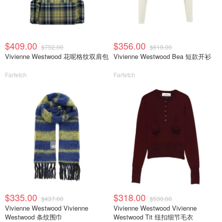
$409.00
$356.00
$752.00
$618.00
Vivienne Westwood 花呢格纹双肩包
Vivienne Westwood Bea 短款开衫
Farfetch
Farfetch
$335.00
$318.00
$437.00
$530.00
Vivienne Westwood Vivienne
Vivienne Westwood Vivienne
Westwood 条纹围巾
Westwood Tit 纽扣细节毛衣