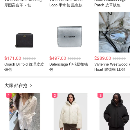
形图案皮革卡包
Logo 手拿包 黑色款
Patch 皮革钱包
$171.00
$497.00
£289.00
$290.00
$656.00
£360.00
Coach Billfold 纹理皮质
Balenciaga 印花摁扣钱
Vivienne Westwood Viv
钱包
包
Heart 眼镜框 LD61
大家都在抢
1
2
3