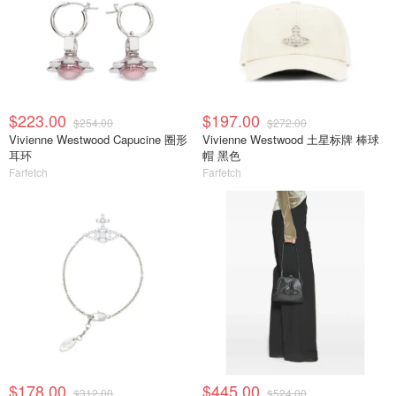
$223.00
$197.00
$254.00
$272.00
Vivienne Westwood Capucine 圈形
Vivienne Westwood 土星标牌 棒球
耳环
帽 黑色
Farfetch
Farfetch
$178.00
$445.00
$312.00
$524.00