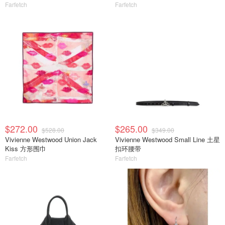
Farfetch
Farfetch
$272.00
$265.00
$528.00
$349.00
Vivienne Westwood Union Jack
Vivienne Westwood Small Line 土星
Kiss 方形围巾
扣环腰带
Farfetch
Farfetch