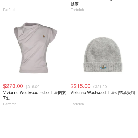
腰带
Farfetch
Farfetch
$270.00
$215.00
$318.00
$381.00
Vivienne Westwood Hebo 土星图案
Vivienne Westwood 土星刺绣套头帽
T恤
Farfetch
Farfetch