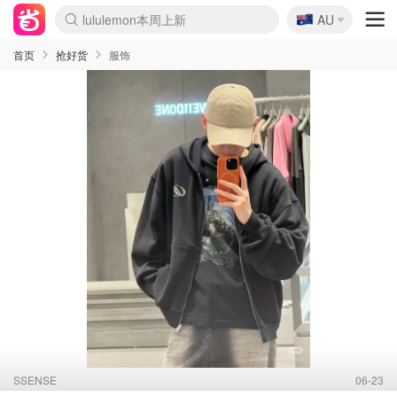
🇦🇺
lululemon本周上新
Sasa美妆护肤3.5折
AU
SSENSE年中3折
FreshBeauty好价汇总
Cettire降价+叠9折
Farfetch折上8折
WWS Coles超市实拍
viagogo二手票捡漏
Myer清仓1折起
The Outnet奢牌1折起
David Jones 3折起
Flannels大牌1折
Perfumes Club护肤1折
AMIRO返校季6.2折
Oweek抽奖送Airpods
Amazon折扣汇总
eToro入金$200送$50
Amazon数码好物
ICONIC本周7.5折
ThedoubleF高奢地板价
Moose Knuckles 6折
丝芙兰5折起
EUFY官网3.7折起
Selenichast首饰2折
Trip机票酒店促销
YSL送5件彩妆礼
Amazon家居好物
BIGBANG巡演开票
David Jones时尚3折
Amazon美妆护肤
雅漾大喷$8
过敏原检测盒$33
伊索独家赠50ml沐浴露
科颜氏送高保湿面霜
CW药房打折海报
SEALIFE海洋馆门票6折
丝塔芙大白罐$16
订阅Newsletter送香薰
Cult Beauty 6.8折
Harrods圣诞日历2.3折
LN-CC奢牌私促3折
d'Alba空姐喷雾$16
EVE LOM套装逆天2折
Bernardelli独家4折
Adore Beauty 6折起
CT圣诞日历
Mytheresa奢品2.7折
首页
抢好货
服饰
SSENSE
06-23