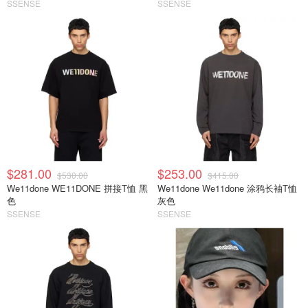
SSENSE
SSENSE
$281.00
$253.00
$530.00
$415.00
We11done WE11DONE 拼接T恤 黑
We11done We11done 涂鸦长袖T恤
色
灰色
SSENSE
SSENSE