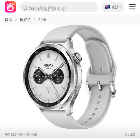
🇦🇺
Sasa美妆护肤3.5折
AU
lululemon折扣上新
SSENSE年中3折
FreshBeauty好价汇总
Cettire降价+叠9折
WWS Coles超市实拍
viagogo二手票捡漏
Myer超级周末1折
The Outnet奢牌1折起
David Jones 3折起
Flannels大牌1折
Perfumes Club护肤1折
AMIRO返校季6.2折
Amazon折扣汇总
eToro入金$200送$50
Amazon数码好物
ICONIC本周7.5折
ThedoubleF高奢地板价
Moose Knuckles 6折
丝芙兰5折起
EUFY官网3.7折起
Selenichast首饰2折
Trip机票酒店促销
YSL送5件彩妆礼
Amazon家居好物
Amazon美妆护肤
雅漾大喷$8
过敏原检测盒$33
伊索独家赠50ml沐浴露
科颜氏清仓3折
SEALIFE海洋馆门票6折
丝塔芙大白罐$16
订阅Newsletter送香薰
Cult Beauty 6.8折
Harrods圣诞日历2.3折
LN-CC奢牌私促3折
d'Alba空姐喷雾$16
EVE LOM套装逆天2折
Bernardelli独家4折
Adore Beauty 6折起
CT圣诞日历
Mytheresa奢品2.7折
Luxury Escapes 9折
Currentbody美容仪9折
MOON Garden Live
Roborock扫地机3.7折
Tingo Life水杯$24
Valentino官网5折
CR洗发护发6.3折
修丽可套装7.4折
Myer彩妆2件7折
GANNI官网4.5折
Stylevana韩妆4折
Tessabit高奢8.5折
OGX洗护4折
Amazon阿德莱德次日达
卡诗8.5折+赠礼
Philips Hue灯具8折
首页
抢好货
配饰
Amazon澳洲亚马逊
06-23