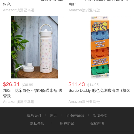
粉色
蕨叶
Amazon澳洲亚马逊
Amazon澳洲亚马逊
$26.34
$11.43
$30.99
$14.95
750ml 花朵白色不锈钢保温水瓶 吸
Scrub Daddy 彩色免划痕海绵 3块装
管款
Amazon澳洲亚马逊
Amazon澳洲亚马逊
联系我们
黑五
InRewards
饭团外卖
隐私条款
用户协议
版权声明