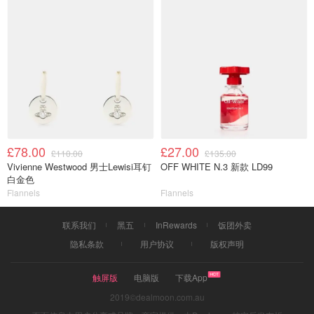
£78.00
£27.00
£110.00
£135.00
Vivienne Westwood 男士Lewisi耳钉
OFF WHITE N.3 新款 LD99
白金色
Flannels
Flannels
联系我们
黑五
InRewards
饭团外卖
隐私条款
用户协议
版权声明
触屏版
电脑版
下载App
2019©dealmoon.com.au