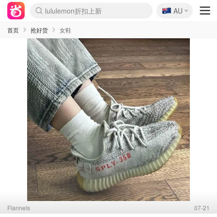
🇦🇺
Sasa美妆护肤3.5折
AU
lululemon折扣上新
SSENSE年中2.5折
FreshBeauty好价汇总
Cettire降价+叠9折
WWS Coles超市实拍
viagogo二手票捡漏
Myer超级周末
The Outnet奢牌1折起
David Jones 3折起
Flannels大牌1折
Perfumes Club护肤1折
AMIRO面罩$251
Amazon折扣汇总
eToro入金$200送$50
Amazon数码好物
ICONIC本周7.5折
ThedoubleF高奢地板价
Moose Knuckles 6折
丝芙兰5折起
EUFY摄像头$98
Selenichast首饰2折
Trip机票酒店促销
YSL送5件彩妆礼
Amazon家居好物
Amazon美妆护肤
雅漾大喷$8
过敏原检测盒$33
伊索独家赠50ml沐浴露
科颜氏高保湿面霜$29
SEALIFE海洋馆门票6折
丝塔芙大白罐$16
订阅Newsletter送香薰
Cult Beauty 6.8折
Harrods圣诞日历$525
LN-CC奢牌私促3折
d'Alba空姐喷雾$16
EVE LOM套装£56
Bernardelli独家4折
Adore Beauty 6折起
CT圣诞日历
Mytheresa奢品2.7折
Luxury Escapes 9折
Currentbody美容仪$881
MOON Garden Live
Roborock扫地机$649
Tingo Life水杯$24
Valentino官网5折
CR洗护套装$23
修丽可4件套$159
Myer彩妆2件7折
GANNI官网4.5折
Stylevana韩妆4折
Tessabit高奢8.5折
OGX洗发水$11
Amazon阿德莱德次日达
卡诗8.5折+赠礼
Philips Hue灯具8折
首页
抢好货
女鞋
Flannels
07-21