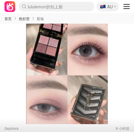
🇦🇺
Sasa美妆护肤3.5折
AU
lululemon折扣上新
SSENSE年中2.5折
FreshBeauty好价汇总
Cettire降价+叠9折
WWS Coles超市实拍
viagogo二手票捡漏
Myer超级周末
The Outnet奢牌1折起
David Jones 3折起
Flannels大牌1折
Perfumes Club护肤1折
AMIRO面罩$251
Amazon折扣汇总
eToro入金$200送$50
Amazon数码好物
ICONIC本周7.5折
ThedoubleF高奢地板价
Moose Knuckles 6折
丝芙兰5折起
EUFY摄像头$98
Selenichast首饰2折
Trip机票酒店促销
YSL送5件彩妆礼
Amazon家居好物
Amazon美妆护肤
雅漾大喷$8
过敏原检测盒$33
伊索独家赠50ml沐浴露
科颜氏高保湿面霜$29
SEALIFE海洋馆门票6折
丝塔芙大白罐$16
订阅Newsletter送香薰
Cult Beauty 6.8折
Harrods圣诞日历$525
LN-CC奢牌私促3折
d'Alba空姐喷雾$16
EVE LOM套装£56
Bernardelli独家4折
Adore Beauty 6折起
CT圣诞日历
Mytheresa奢品2.7折
Luxury Escapes 9折
Currentbody美容仪$881
MOON Garden Live
Roborock扫地机$649
Tingo Life水杯$24
Valentino官网5折
CR洗护套装$23
修丽可4件套$159
Myer彩妆2件7折
GANNI官网4.5折
Stylevana韩妆4折
Tessabit高奢8.5折
OGX洗发水$11
Amazon阿德莱德次日达
卡诗8.5折+赠礼
Philips Hue灯具8折
首页
抢好货
彩妆
Sephora
9 小时前