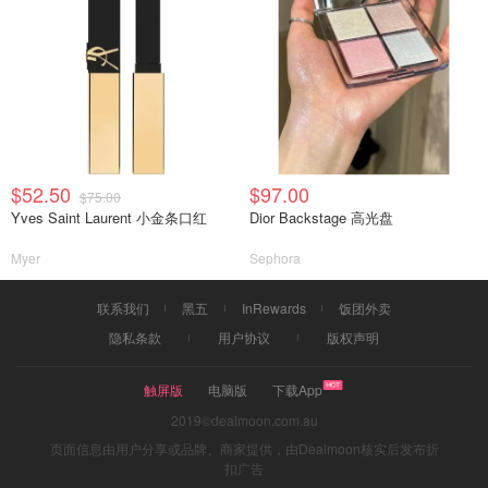
$52.50
$97.00
$75.00
Yves Saint Laurent 小金条口红
Dior Backstage 高光盘
Myer
Sephora
联系我们
黑五
InRewards
饭团外卖
隐私条款
用户协议
版权声明
触屏版
电脑版
下载App
2019©dealmoon.com.au
页面信息由用户分享或品牌、商家提供，由Dealmoon核实后发布折
扣广告