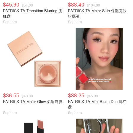
$45.90
$88.40
$54.00
$104.00
PATRICK TA Transition Blurring 腮
PATRICK TA Major Skin 保湿亮肤
红盘
粉底液
Sephora
Sephora
$36.55
$38.25
$43.00
$45.00
PATRICK TA Major Glow 柔润唇膜
PATRICK TA Mini Blush Duo 腮红
盘
Sephora
Sephora