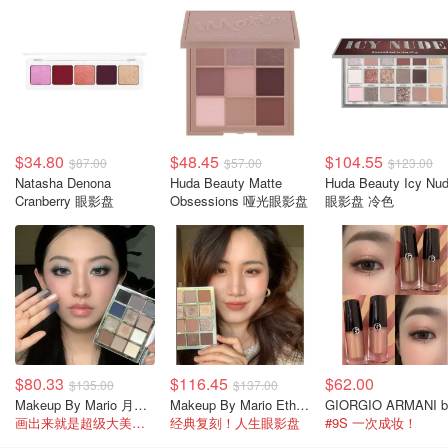
$34.80
$48.45
$104.55
$87.00
$57.00
$123.00
Natasha Denona
Huda Beauty Matte
Huda Beauty Icy Nu
Cranberry 眼影盘
Obsessions 哑光眼影盘
眼影盘 冷色
$80.33
$116.45
$62.00
$135.00
$137.00
Makeup By Mario 月光眼影盘 限量版
Makeup By Mario Ethereal Eyes 眼影盘
画出来就是超级大美女！
经典复刻！人生眼影盘
#9S 一次成妆！