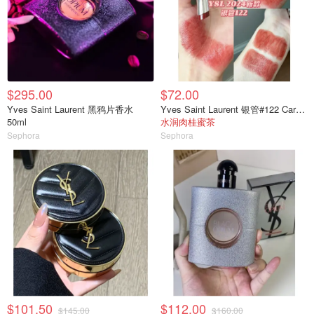
$295.00
$72.00
Yves Saint Laurent 黑鸦片香水
Yves Saint Laurent 银管#122 Caramel Swirl
50ml
水润肉桂蜜茶
Sephora
Sephora
$101.50
$112.00
$145.00
$160.00