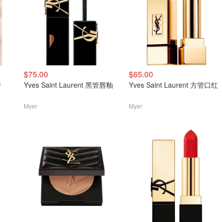
$75.00
$65.00
管
Yves Saint Laurent 黑管唇釉
Yves Saint Laurent 方管口红
Myer
Myer