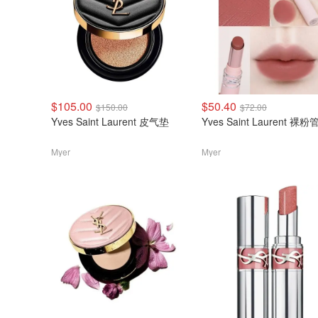
$105.00
$50.40
$150.00
$72.00
Yves Saint Laurent 皮气垫
Yves Saint Laurent 裸粉
Myer
Myer