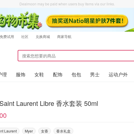
Dealmoon may be paid when users buy items via our links.
免费试用
社区
兑换商城
商家导航
护理
服饰
女鞋
配饰
包包
男士
运动户外
 Saint Laurent Libre 香水套装 50ml
00
nt Laurent
Myer
女香
香水礼盒