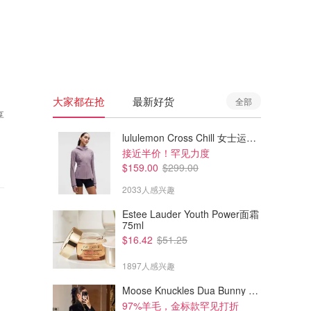
🇦🇺
澳洲
🇳🇿
新西兰
大家都在抢
最新好货
全部
享
lululemon Cross Chill 女士运动外套
接近半价！罕见力度
$159.00
$299.00
2033人感兴趣
Estee Lauder Youth Power面霜
75ml
$16.42
$51.25
1897人感兴趣
Moose Knuckles Dua Bunny 羊毛混纺针织夹克
97%羊毛，金标款罕见打折