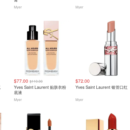
Myer
Myer
$77.00
$72.00
$110.00
笔
Yves Saint Laurent 贴肤衣粉
Yves Saint Laurent 银管口红
底液
Myer
Myer