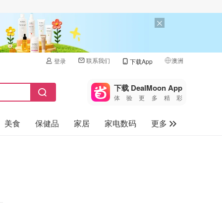
联系我们
澳洲
登录
下载App
🇺🇸
美国
下载 DealMoon App
体验更多精彩
🇨🇳
中国
美食
保健品
家居
家电数码
更多
🇨🇦
加拿大
🇬🇧
汽车
英国
旅游
🇩🇪
德国
母婴儿童
🇫🇷
法国
🇮🇹
意大利