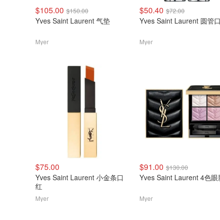
$105.00
$50.40
$150.00
$72.00
Yves Saint Laurent 气垫
Yves Saint Laurent 圆
Myer
Myer
$75.00
$91.00
$130.00
Yves Saint Laurent 小金条口
Yves Saint Laurent 4
红
Myer
Myer