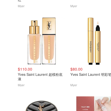
Myer
Myer
$110.00
$80.00
Yves Saint Laurent 超模粉底
Yves Saint Laurent 明彩
液
Myer
Myer