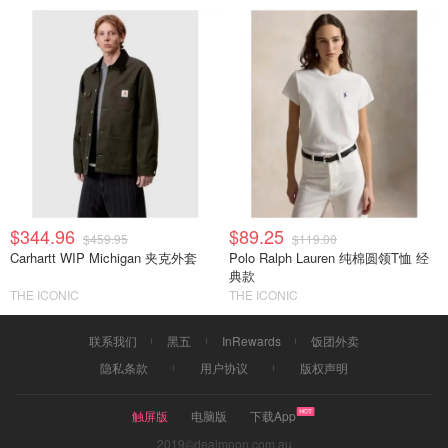
$344.96
$89.25
$459.95
$119.00
Carhartt WIP Michigan 夹克外套
Polo Ralph Lauren 纯棉圆领T恤 经
典款
THE ICONIC
THE ICONIC
联系我们
黑五
InRewards
饭团外卖
隐私条款
用户协议
版权声明
触屏版
电脑版
下载App
2019©dealmoon.com.au