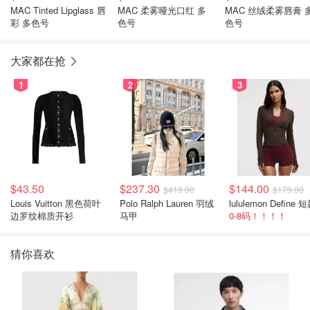
MAC Tinted Lipglass 唇
MAC 柔雾哑光口红 多
MAC 丝绒柔雾唇膏 
彩 多色号
色号
色号
大家都在抢
1
2
3
$43.50
$237.30
$144.00
$419.00
$179.00
Louis Vuitton 黑色荷叶
Polo Ralph Lauren 羽绒
边罗纹棉质开衫
马甲
0-8码！！！！
猜你喜欢