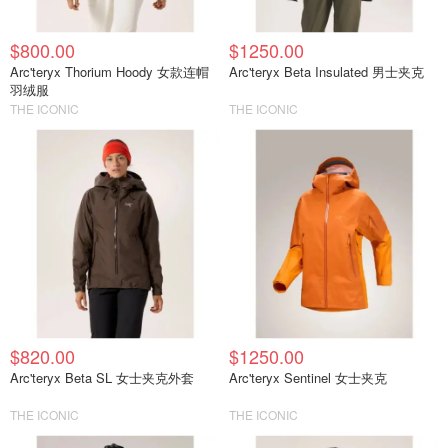
$800.00
$1250.00
Arc'teryx Thorium Hoody 女款连帽
Arc'teryx Beta Insulated 男士夹克
羽绒服
THE ICONIC
THE ICONIC
$820.00
$1250.00
Arc'teryx Beta SL 女士夹克外套
Arc'teryx Sentinel 女士夹克
THE ICONIC
THE ICONIC