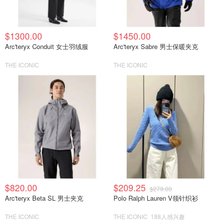
$1300.00
$1450.00
Arc'teryx Conduit 女士羽绒服
Arc'teryx Sabre 男士保暖夹克
THE ICONIC
THE ICONIC
$820.00
$209.25
$279.00
Arc'teryx Beta SL 男士夹克
Polo Ralph Lauren V领针织衫
THE ICONIC
THE ICONIC
188人感兴趣