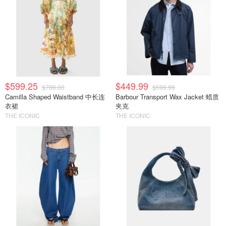
$599.25
$449.99
$799.00
$599.99
Camilla Shaped Waistband 中长连
Barbour Transport Wax Jacket 蜡质
衣裙
夹克
THE ICONIC
THE ICONIC