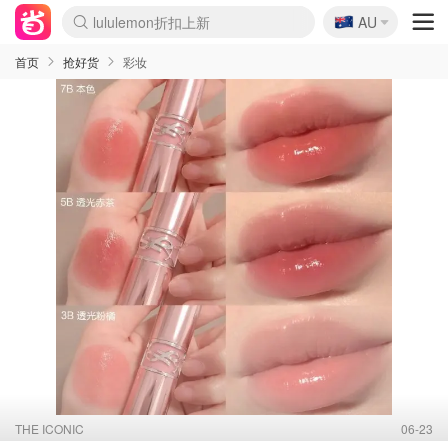
lululemon折扣上新
🇦🇺
Sasa美妆护肤3.5折
AU
SSENSE年中2.5折
FreshBeauty好价汇总
Cettire降价+叠9折
WWS Coles超市实拍
viagogo二手票捡漏
Myer超级周末
The Outnet奢牌1折起
David Jones 3折起
Flannels大牌1折
Perfumes Club护肤1折
AMIRO面罩$251
Amazon折扣汇总
eToro入金$200送$50
Amazon数码好物
ICONIC本周7.5折
ThedoubleF高奢地板价
Moose Knuckles 6折
丝芙兰5折起
EUFY摄像头$98
Selenichast首饰2折
Trip机票酒店促销
YSL送5件彩妆礼
Amazon家居好物
Amazon美妆护肤
雅漾大喷$8
过敏原检测盒$33
伊索独家赠50ml沐浴露
科颜氏高保湿面霜$29
SEALIFE海洋馆门票6折
丝塔芙大白罐$16
订阅Newsletter送香薰
Cult Beauty 6.8折
Harrods圣诞日历$525
LN-CC奢牌私促3折
d'Alba空姐喷雾$16
EVE LOM套装£56
Bernardelli独家4折
Adore Beauty 6折起
CT圣诞日历
Mytheresa奢品2.7折
Luxury Escapes 9折
Currentbody美容仪$881
MOON Garden Live
Roborock扫地机$649
Tingo Life水杯$24
Valentino官网5折
CR洗护套装$23
修丽可4件套$159
Myer彩妆2件7折
GANNI官网4.5折
Stylevana韩妆4折
Tessabit高奢8.5折
OGX洗发水$11
Amazon阿德莱德次日达
卡诗8.5折+赠礼
Philips Hue灯具8折
首页
抢好货
彩妆
THE ICONIC
06-23