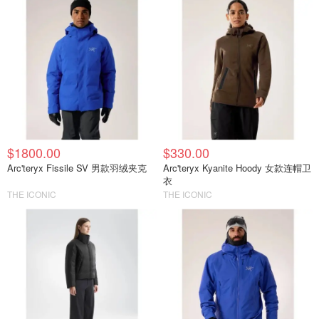
$1800.00
$330.00
Arc'teryx Fissile SV 男款羽绒夹克
Arc'teryx Kyanite Hoody 女款连帽卫
衣
THE ICONIC
THE ICONIC