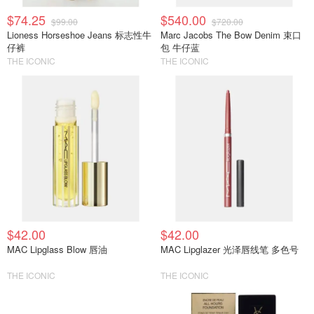
$74.25
$540.00
$99.00
$720.00
Lioness Horseshoe Jeans 标志性牛
Marc Jacobs The Bow Denim 束口
仔裤
包 牛仔蓝
THE ICONIC
THE ICONIC
$42.00
$42.00
MAC Lipglass Blow 唇油
MAC Lipglazer 光泽唇线笔 多色号
THE ICONIC
THE ICONIC