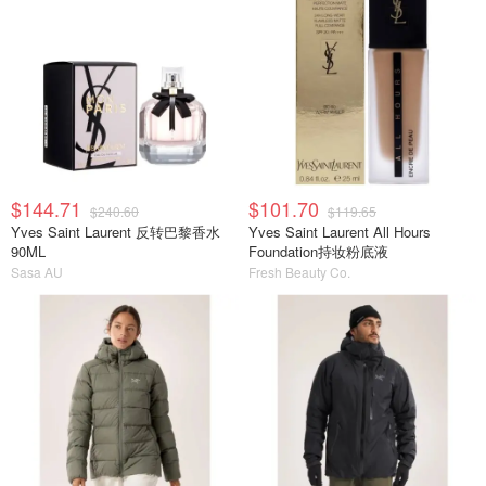
$144.71
$101.70
$240.60
$119.65
Yves Saint Laurent 反转巴黎香水
Yves Saint Laurent All Hours
90ML
Foundation持妆粉底液
Sasa AU
Fresh Beauty Co.