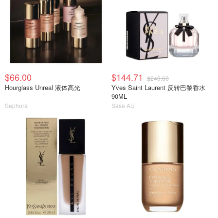
$66.00
$144.71
$240.60
Hourglass Unreal 液体高光
Yves Saint Laurent 反转巴黎香水
90ML
Sephora
Sasa AU