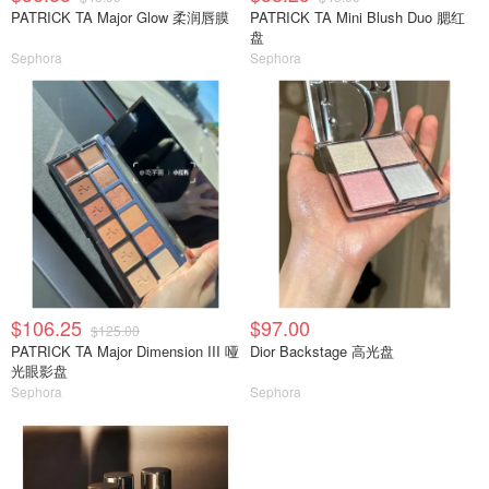
PATRICK TA Major Glow 柔润唇膜
PATRICK TA Mini Blush Duo 腮红
盘
Sephora
Sephora
$106.25
$97.00
$125.00
PATRICK TA Major Dimension III 哑
Dior Backstage 高光盘
光眼影盘
Sephora
Sephora