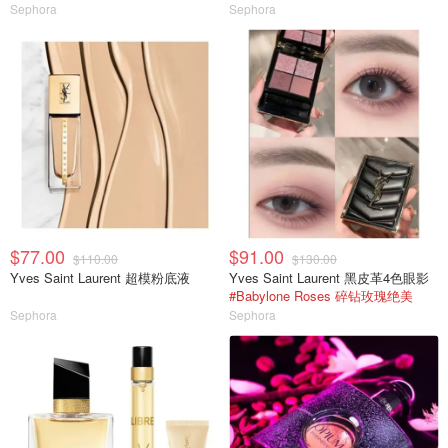
Sephora
Sephora
$77.00
$91.00
$110.00
$130.00
Yves Saint Laurent 超模粉底液
Yves Saint Laurent 黑皮革4色眼影
#Babylone Roses 碎钻玫瑰绝美
Sephora
Sephora