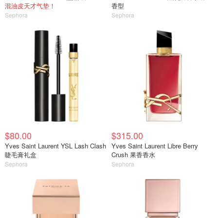
混油皮天才气垫！
香型
Sephora
Sephora
$80.00
$315.00
Yves Saint Laurent YSL Lash Clash
Yves Saint Laurent Libre Berry
睫毛膏礼盒
Crush 果香香水
Sephora
Sephora