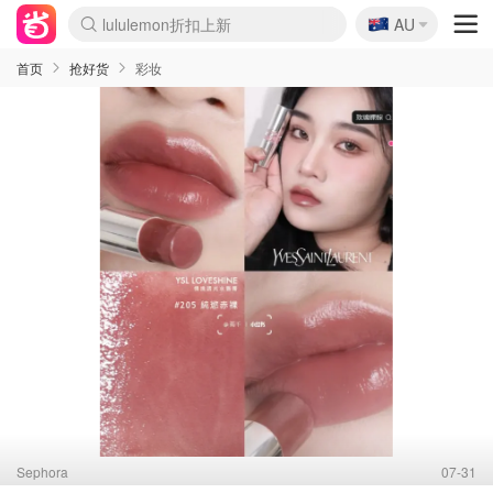
🇦🇺
Sasa美妆护肤3.5折
AU
lululemon折扣上新
SSENSE年中2.5折
FreshBeauty好价汇总
Cettire降价+叠9折
WWS Coles超市实拍
viagogo二手票捡漏
Myer超级周末
The Outnet奢牌1折起
David Jones 3折起
Flannels大牌1折
Perfumes Club护肤1折
AMIRO面罩$251
Amazon折扣汇总
eToro入金$200送$50
Amazon数码好物
ICONIC本周7.5折
ThedoubleF高奢地板价
Moose Knuckles 6折
丝芙兰5折起
EUFY摄像头$98
Selenichast首饰2折
Trip机票酒店促销
YSL送5件彩妆礼
Amazon家居好物
Amazon美妆护肤
雅漾大喷$8
过敏原检测盒$33
伊索独家赠50ml沐浴露
科颜氏高保湿面霜$29
SEALIFE海洋馆门票6折
丝塔芙大白罐$16
订阅Newsletter送香薰
Cult Beauty 6.8折
Harrods圣诞日历$525
LN-CC奢牌私促3折
d'Alba空姐喷雾$16
EVE LOM套装£56
Bernardelli独家4折
Adore Beauty 6折起
CT圣诞日历
Mytheresa奢品2.7折
Luxury Escapes 9折
Currentbody美容仪$881
MOON Garden Live
Roborock扫地机$649
Tingo Life水杯$24
Valentino官网5折
CR洗护套装$23
修丽可4件套$159
Myer彩妆2件7折
GANNI官网4.5折
Stylevana韩妆4折
Tessabit高奢8.5折
OGX洗发水$11
Amazon阿德莱德次日达
卡诗8.5折+赠礼
Philips Hue灯具8折
首页
抢好货
彩妆
Sephora
07-31