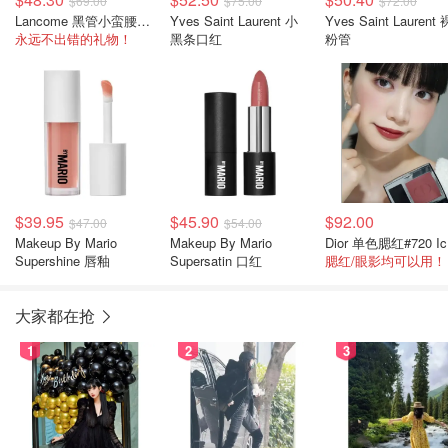
$69.00
$75.00
$72.00
Lancome 黑管小蛮腰口红
Yves Saint Laurent 小
Yves Saint Laurent 
永远不出错的礼物！
黑条口红
粉管
$39.95
$45.90
$92.00
$47.00
$54.00
Makeup By Mario
Makeup By Mario
D
Supershine 唇釉
Supersatin 口红
腮红/眼影均可以用！
大家都在抢
1
2
3