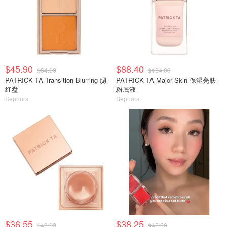
$45.90
$88.40
$54.00
$104.00
PATRICK TA Transition Blurring 腮
PATRICK TA Major Skin 保湿亮肤
红盘
粉底液
Sephora
Sephora
$36.55
$38.25
$43.00
$45.00