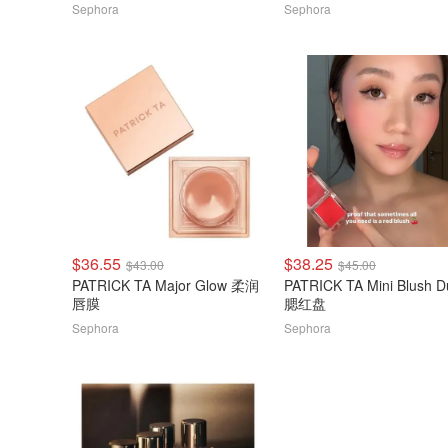
Sephora
Sephora
$36.55
$38.25
$43.00
$45.00
PATRICK TA Major Glow 柔润
PATRICK TA Mini Blush D
唇膜
腮红盘
Sephora
Sephora