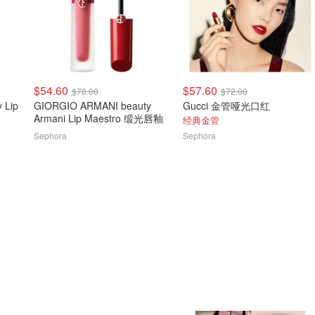
$54.60
$57.60
$78.00
$72.00
 Lip
GIORGIO ARMANI beauty
Gucci 金管哑光口红
Armani Lip Maestro 缎光唇釉
经典金管
Sephora
Sephora