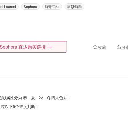
nt Laurent
Sephora
唇膏/口红
唇彩/唇釉
Sephora
直达购买链接
收藏
分
色彩属性分为 春、夏、秋、冬四大色系～
，通过以下5个维度判断：