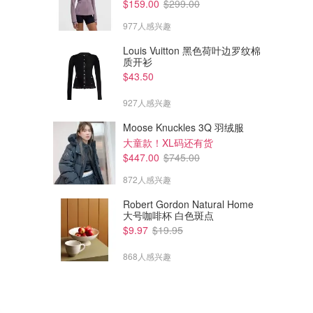
$159.00
$299.00
977人感兴趣
Louis Vuitton 黑色荷叶边罗纹棉
质开衫
$43.50
$54.60
$57.60
$78.00
$72.00
927人感兴趣
GIORGIO ARMANI beauty 红管唇釉
Gucci 白色复古碎花口红
姜乘澜同款！
Moose Knuckles 3Q 羽绒服
Sephora
Sephora
大童款！XL码还有货
$447.00
$745.00
872人感兴趣
Robert Gordon Natural Home
大号咖啡杯 白色斑点
$9.97
$19.95
868人感兴趣