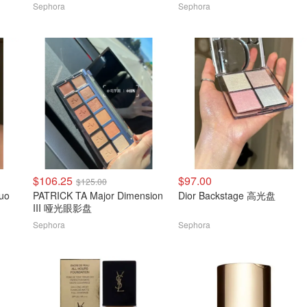
Sephora
Sephora
$106.25
$97.00
$125.00
uo
PATRICK TA Major Dimension
Dior Backstage 高光盘
III 哑光眼影盘
Sephora
Sephora