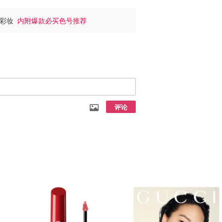
命彩妆
内附爆款必买色号推荐
评论