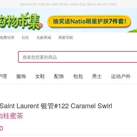
Dealmoon may be paid when users buy items via our links.
免费试用
社区
兑换商城
商家导航
护理
服饰
女鞋
配饰
包包
男士
运动户外
Saint Laurent 银管#122 Caramel Swirl
肉桂蜜茶
0