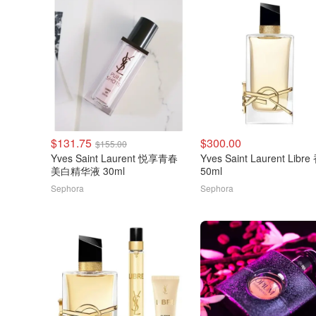
$131.75
$300.00
$155.00
Yves Saint Laurent 悦享青春
Yves Saint Laurent Libr
美白精华液 30ml
50ml
Sephora
Sephora