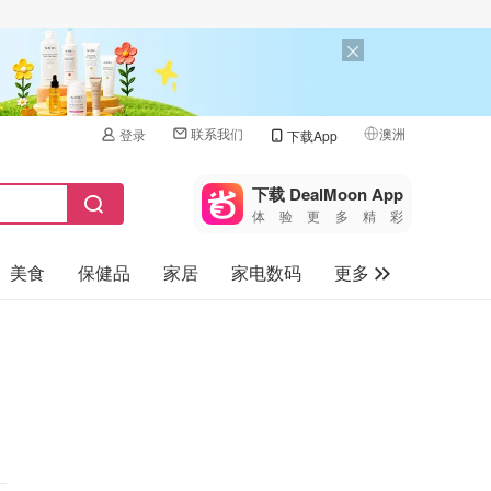
联系我们
澳洲
登录
下载App
🇺🇸
美国
下载 DealMoon App
体验更多精彩
🇨🇳
中国
美食
保健品
家居
家电数码
更多
🇨🇦
加拿大
🇬🇧
汽车
英国
旅游
🇩🇪
德国
母婴儿童
🇫🇷
法国
🇮🇹
意大利