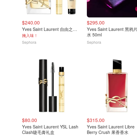
$240.00
$295.00
Yves Saint Laurent 自由之水赠礼香水套装
Yves Saint Laurent 黑
水 50ml
腌入味！
Sephora
Sephora
$80.00
$315.00
Yves Saint Laurent YSL Lash
Yves Saint Laurent Libre
Clash睫毛膏礼盒
Berry Crush 果香香水