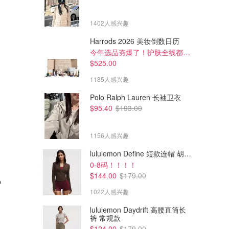
1402人感兴趣
Harrods 2026 美妆倒数日历
今年选品夯爆了！护肤全线都很绝
$525.00
1185人感兴趣
Polo Ralph Lauren 长袖卫衣
$95.40
$193.00
1156人感兴趣
lululemon Define 短款连帽 胡桃棕
0-8码！！！！
$54.60
$57.60
$78.00
$72.00
$144.00
$179.00
p
GIORGIO ARMANI beauty
Gucci 金管哑光口红
Armani Lip Maestro 缎光唇釉
1022人感兴趣
经典金管
Sephora
Sephora
lululemon Daydrift 高腰直筒长
裤 常规款
$124.00
$179.00