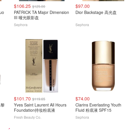
$106.25
$97.00
$125.00
uo
PATRICK TA Major Dimension
Dior Backstage 高光盘
III 哑光眼影盘
Sephora
Sephora
$101.70
$74.00
$119.65
转巴黎
Yves Saint Laurent All Hours
Clarins Everlasting Youth
Foundation持妆粉底液
Fluid 粉底液 SPF15
Fresh Beauty Co.
Sephora