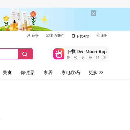
联系我们
澳洲
登录
下载App
🇺🇸
美国
下载 DealMoon App
体验更多精彩
🇨🇳
中国
美食
保健品
家居
家电数码
更多
🇨🇦
加拿大
🇬🇧
汽车
英国
旅游
🇩🇪
德国
母婴儿童
🇫🇷
法国
🇮🇹
意大利