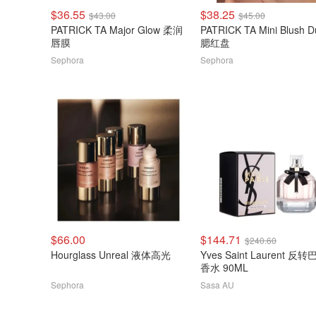
$36.55
$38.25
$43.00
$45.00
PATRICK TA Major Glow 柔润
PATRICK TA Mini Blush D
唇膜
腮红盘
Sephora
Sephora
$66.00
$144.71
$240.60
Hourglass Unreal 液体高光
Yves Saint Laurent 反
香水 90ML
Sephora
Sasa AU