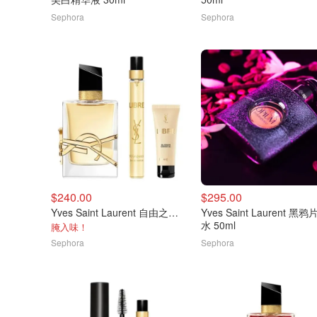
Sephora
Sephora
$240.00
$295.00
Yves Saint Laurent 自由之水赠礼香水套装
Yves Saint Laurent 黑
水 50ml
腌入味！
Sephora
Sephora