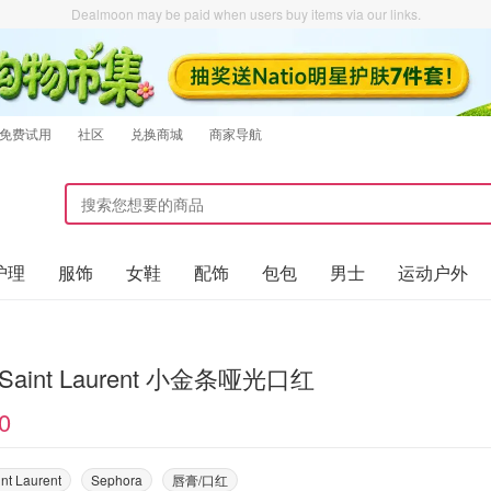
Dealmoon may be paid when users buy items via our links.
免费试用
社区
兑换商城
商家导航
护理
服饰
女鞋
配饰
包包
男士
运动户外
 Saint Laurent 小金条哑光口红
0
nt Laurent
Sephora
唇膏/口红