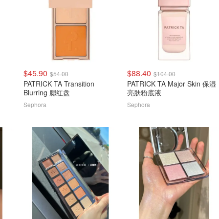
$45.90
$88.40
$54.00
$104.00
PATRICK TA Transition
PATRICK TA Major Skin 保湿
Blurring 腮红盘
亮肤粉底液
Sephora
Sephora