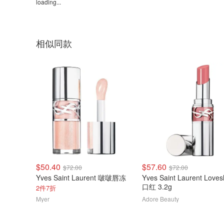
loading...
相似同款
$50.40
$57.60
$72.00
$72.00
Yves Saint Laurent 啵啵唇冻
Yves Saint Laurent Loves
口红 3.2g
2件7折
Myer
Adore Beauty