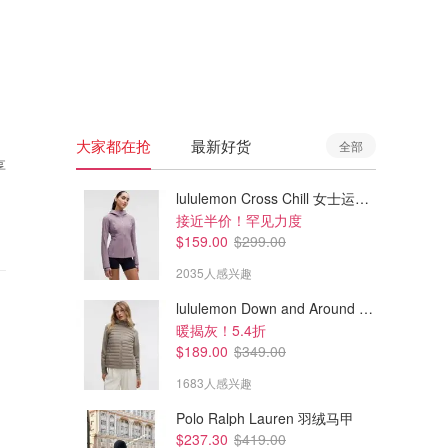
🇦🇺
澳洲
🇳🇿
新西兰
大家都在抢
最新好货
全部
享
lululemon Cross Chill 女士运动外套
接近半价！罕见力度
$159.00
$299.00
2035人感兴趣
lululemon Down and Around 羽绒夹克
暖揭灰！5.4折
$189.00
$349.00
1683人感兴趣
Polo Ralph Lauren 羽绒马甲
$237.30
$419.00