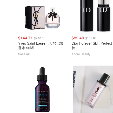
$144.71
$82.40
$240.60
$103.00
Yves Saint Laurent 反转巴黎
Dior Forever Skin Perfe
香水 90ML
棒
Sasa AU
Adore Beauty