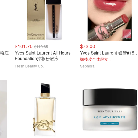
$101.70
$72.00
$119.65
ct 粉底
Yves Saint Laurent All Hours
Yves Saint Laurent 银管#154 Love
Foundation持妆粉底液
橄榄皮全体起立！
Fresh Beauty Co.
Sephora