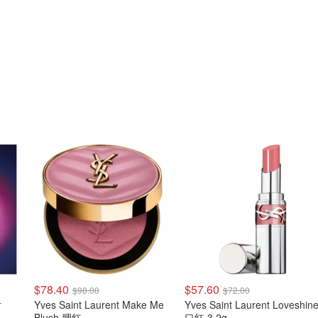
$78.40
$57.60
$98.00
$72.00
片
Yves Saint Laurent Make Me
Yves Saint Laurent Loveshin
Blush 腮红
口红 3.2g