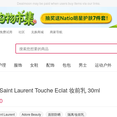
Dealmoon may be paid when users buy items via our links.
免费试用
社区
兑换商城
商家导航
护理
服饰
女鞋
配饰
包包
男士
运动户外
Saint Laurent Touche Eclat 妆前乳 30ml
0
nt Laurent
Adore Beauty
面部防晒
隔离/妆前乳