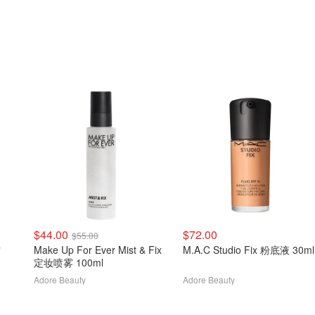
$44.00
$72.00
$55.00
霜
Make Up For Ever Mist & Fix
M.A.C Studio Fix 粉底液 30ml
定妆喷雾 100ml
Adore Beauty
Adore Beauty