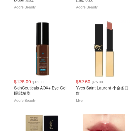
Adore Beauty
Adore Beauty
$128.00
$52.50
$160.00
$75.00
SkinCeuticals AOX+ Eye Gel
Yves Saint Laurent 小金条口
眼部精华
红
Adore Beauty
Myer