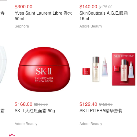
$300.00
$140.00
$175.00
享青春
Yves Saint Laurent Libre 香水
SkinCeuticals A.G.E.眼霜
50ml
15ml
Sephora
Adore Beauty
$168.00
$122.40
$210.00
$153.00
面霜
SK-II 大红瓶面霜 50g
SK-II PITERA精华套装
Adore Beauty
Adore Beauty