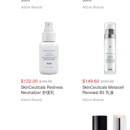
Adore Beauty
Adore Beauty
$132.00
$149.60
$165.00
$187.00
SkinCeuticals Redness
SkinCeuticals Metacell
Neutralizer 舒缓乳
Renewal B3 乳液
Adore Beauty
Adore Beauty