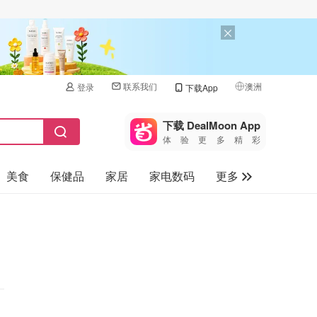
联系我们
澳洲
登录
下载App
🇺🇸
美国
下载 DealMoon App
体验更多精彩
🇨🇳
中国
美食
保健品
家居
家电数码
更多
🇨🇦
加拿大
🇬🇧
汽车
英国
旅游
🇩🇪
德国
母婴儿童
🇫🇷
法国
🇮🇹
意大利