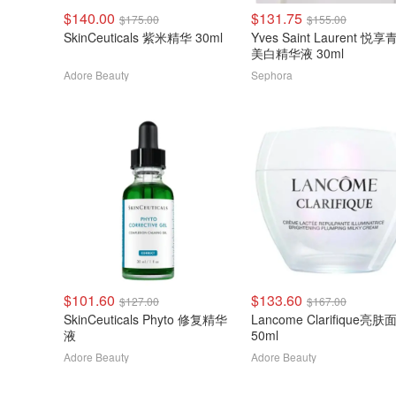
$140.00
$131.75
$175.00
$155.00
SkinCeuticals 紫米精华 30ml
Yves Saint Laurent 悦
美白精华液 30ml
Adore Beauty
Sephora
$101.60
$133.60
$127.00
$167.00
SkinCeuticals Phyto 修复精华
Lancome Clarifique亮肤
液
50ml
Adore Beauty
Adore Beauty