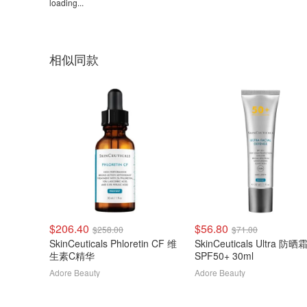
loading...
相似同款
$206.40
$56.80
$258.00
$71.00
SkinCeuticals Phloretin CF 维
SkinCeuticals Ultra 防晒
生素C精华
SPF50+ 30ml
Adore Beauty
Adore Beauty