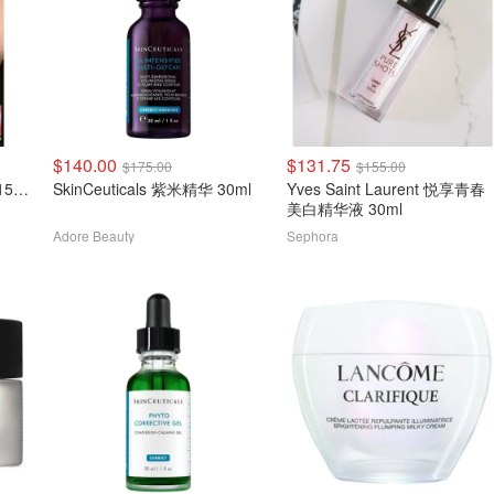
$140.00
$131.75
$175.00
$155.00
Yves Saint Laurent 银管#154 Love Berry
SkinCeuticals 紫米精华 30ml
Yves Saint Laurent 悦享青春
美白精华液 30ml
Adore Beauty
Sephora