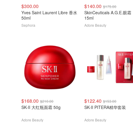
$300.00
$140.00
$175.00
Yves Saint Laurent Libre 香水
SkinCeuticals A.G.E.眼霜
50ml
15ml
Sephora
Adore Beauty
$168.00
$122.40
$210.00
$153.00
SK-II 大红瓶面霜 50g
SK-II PITERA精华套装
Adore Beauty
Adore Beauty