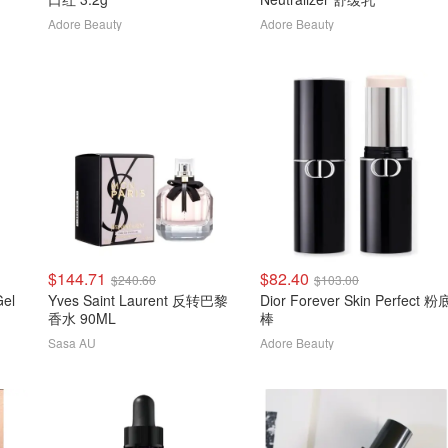
Adore Beauty
Adore Beauty
$144.71
$82.40
$240.60
$103.00
Gel
Yves Saint Laurent 反转巴黎
Dior Forever Skin Perfect 粉
香水 90ML
棒
Sasa AU
Adore Beauty