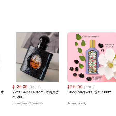
$136.00
$216.00
$161.00
$270.00
由之水
Yves Saint Laurent 黑鸦片香
Gucci Magnolia 香水 100ml
水 30ml
Strawberry Cosmetics
Adore Beauty