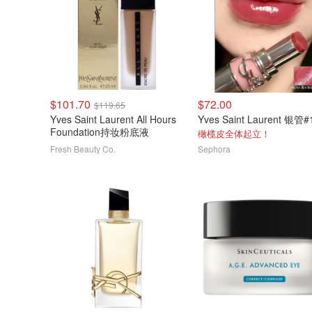
$101.70
$72.00
$119.65
Yves Saint Laurent All Hours
Foundation持妆粉底液
橄榄皮全体起立！
Fresh Beauty Co.
Sephora