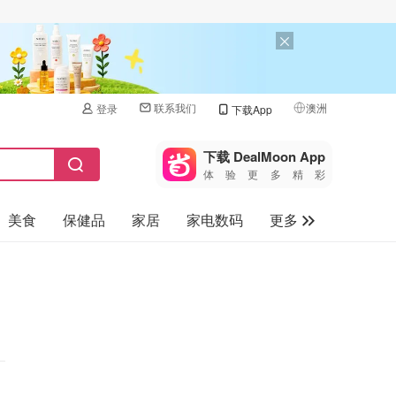
联系我们
澳洲
登录
下载App
🇺🇸
美国
下载 DealMoon App
体验更多精彩
🇨🇳
中国
美食
保健品
家居
家电数码
更多
🇨🇦
加拿大
🇬🇧
汽车
英国
旅游
🇩🇪
德国
母婴儿童
🇫🇷
法国
🇮🇹
意大利