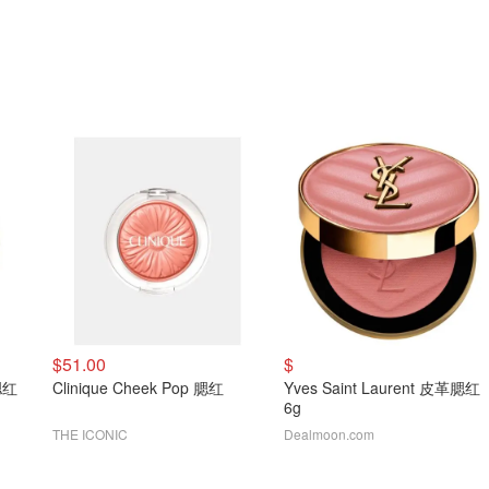
$51.00
$
革腮红
Clinique Cheek Pop 腮红
Yves Saint Laurent 皮革腮红
6g
THE ICONIC
Dealmoon.com