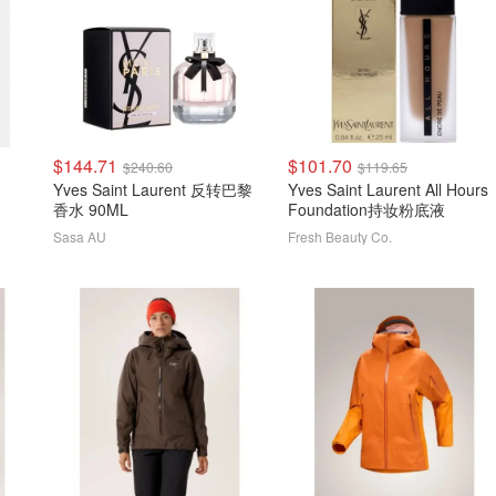
$144.71
$101.70
$240.60
$119.65
Yves Saint Laurent 反转巴黎
Yves Saint Laurent All Hours
香水 90ML
Foundation持妆粉底液
Sasa AU
Fresh Beauty Co.