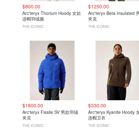
$800.00
$1250.00
Arc'teryx Thorium Hoody 女款
Arc'teryx Beta Insulated
连帽羽绒服
夹克
THE ICONIC
THE ICONIC
$1800.00
$330.00
Arc'teryx Fissile SV 男款羽绒
Arc'teryx Kyanite Hoody
夹克
连帽卫衣
THE ICONIC
THE ICONIC