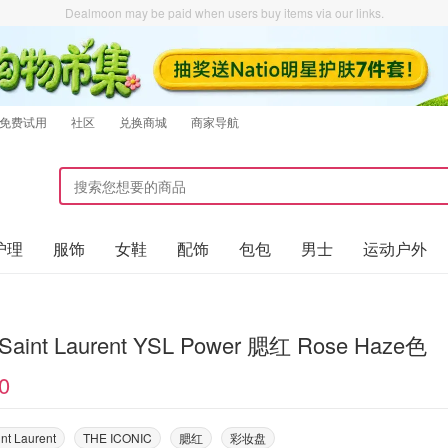
Dealmoon may be paid when users buy items via our links.
免费试用
社区
兑换商城
商家导航
护理
服饰
女鞋
配饰
包包
男士
运动户外
 Saint Laurent YSL Power 腮红 Rose Haze色
0
nt Laurent
THE ICONIC
腮红
彩妆盘