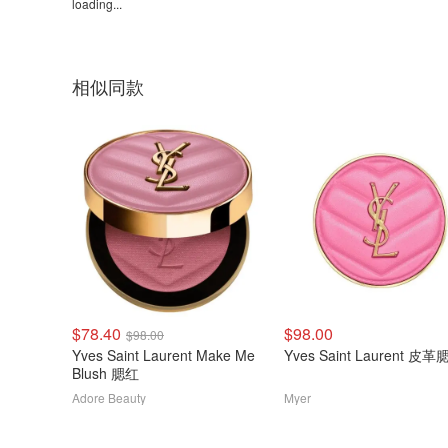
loading...
相似同款
$78.40
$98.00
$98.00
Yves Saint Laurent Make Me
Yves Saint Laurent 皮
Blush 腮红
Adore Beauty
Myer