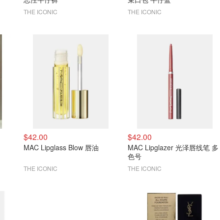
THE ICONIC
THE ICONIC
$42.00
$42.00
MAC Lipglass Blow 唇油
MAC Lipglazer 光泽唇线笔 多
色号
THE ICONIC
THE ICONIC