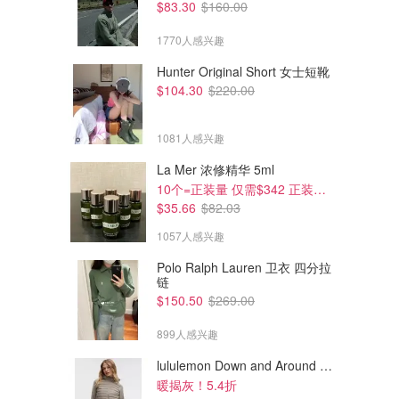
$83.30
$160.00
1770人感兴趣
Hunter Original Short 女士短靴
$104.30
$220.00
1081人感兴趣
La Mer 浓修精华 5ml
10个=正装量 仅需$342 正装半价！
$35.66
$82.03
1057人感兴趣
Polo Ralph Lauren 卫衣 四分拉
链
$59.00
$96.00
$150.50
$269.00
Benefit Cosmetics Play Daze
Benefit Cosmetics Spring
Willa 液体腮红
Bloom 全脸彩盘
899人感兴趣
THE ICONIC
THE ICONIC
lululemon Down and Around 羽绒夹克
暖揭灰！5.4折