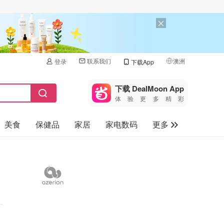
联系我们
澳洲
登录
下载App
🇺🇸
美国
下载 DealMoon App
体验更多精彩
🇨🇳
中国
美食
保健品
家居
家电数码
更多
🇨🇦
加拿大
🇬🇧
汽车
英国
旅游
🇩🇪
德国
母婴儿童
🇫🇷
法国
🇮🇹
意大利