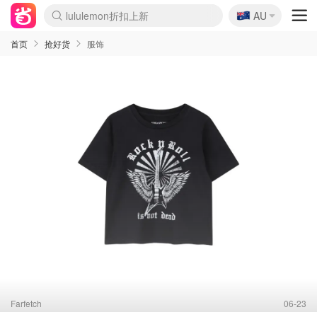
🇦🇺
lululemon折扣上新
AU
Sasa美妆护肤3.5折
SSENSE年中2.5折
FreshBeauty好价汇总
Cettire降价+叠9折
WWS Coles超市实拍
viagogo二手票捡漏
Myer超级周末
The Outnet奢牌1折起
David Jones 3折起
Flannels大牌1折
Perfumes Club护肤1折
AMIRO面罩$251
Amazon折扣汇总
eToro入金$200送$50
Amazon数码好物
ICONIC本周7.5折
ThedoubleF高奢地板价
Moose Knuckles 6折
丝芙兰5折起
EUFY摄像头$98
Selenichast首饰2折
Trip机票酒店促销
YSL送5件彩妆礼
Amazon家居好物
Amazon美妆护肤
雅漾大喷$8
过敏原检测盒$33
伊索独家赠50ml沐浴露
科颜氏高保湿面霜$29
SEALIFE海洋馆门票6折
丝塔芙大白罐$16
订阅Newsletter送香薰
Cult Beauty 6.8折
Harrods圣诞日历$525
LN-CC奢牌私促3折
d'Alba空姐喷雾$16
EVE LOM套装£56
Bernardelli独家4折
Adore Beauty 6折起
CT圣诞日历
Mytheresa奢品2.7折
Luxury Escapes 9折
Currentbody美容仪$881
MOON Garden Live
Roborock扫地机$649
Tingo Life水杯$24
Valentino官网5折
CR洗护套装$23
修丽可4件套$159
Myer彩妆2件7折
GANNI官网4.5折
Stylevana韩妆4折
Tessabit高奢8.5折
OGX洗发水$11
Amazon阿德莱德次日达
卡诗8.5折+赠礼
Philips Hue灯具8折
首页
抢好货
服饰
Farfetch
06-23