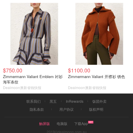
$750.00
$1100.00
Zimmermann Valiant Emblem 衬衫
Zimmermann Valiant 开襟衫 锈色
海军条纹
Dealmoon澳新省钱快报
Dealmoon澳新省钱快报
联系我们
黑五
InRewards
饭团外卖
隐私条款
用户协议
版权声明
触屏版
电脑版
下载App
2019©dealmoon.com.au