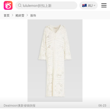
🇦🇺
Sasa美妆护肤3.5折
AU
lululemon折扣上新
SSENSE年中3折
FreshBeauty好价汇总
Cettire降价+叠9折
WWS Coles超市实拍
viagogo二手票捡漏
Myer超级周末1折
The Outnet奢牌1折起
David Jones 3折起
Flannels大牌1折
Perfumes Club护肤1折
AMIRO返校季6.2折
Amazon折扣汇总
eToro入金$200送$50
Amazon数码好物
ICONIC本周7.5折
ThedoubleF高奢地板价
Moose Knuckles 6折
丝芙兰5折起
EUFY官网3.7折起
Selenichast首饰2折
Trip机票酒店促销
YSL送5件彩妆礼
Amazon家居好物
Amazon美妆护肤
雅漾大喷$8
过敏原检测盒$33
伊索独家赠50ml沐浴露
科颜氏清仓3折
SEALIFE海洋馆门票6折
丝塔芙大白罐$16
订阅Newsletter送香薰
Cult Beauty 6.8折
Harrods圣诞日历2.3折
LN-CC奢牌私促3折
d'Alba空姐喷雾$16
EVE LOM套装逆天2折
Bernardelli独家4折
Adore Beauty 6折起
CT圣诞日历
Mytheresa奢品2.7折
Luxury Escapes 9折
Currentbody美容仪9折
MOON Garden Live
Roborock扫地机3.7折
Tingo Life水杯$24
Valentino官网5折
CR洗发护发6.3折
修丽可套装7.4折
Myer彩妆2件7折
GANNI官网4.5折
Stylevana韩妆4折
Tessabit高奢8.5折
OGX洗护4折
Amazon阿德莱德次日达
卡诗8.5折+赠礼
Philips Hue灯具8折
首页
抢好货
服饰
Dealmoon澳新省钱快报
06-23