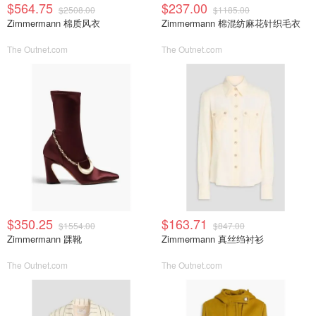
$564.75
$237.00
$2508.00
$1185.00
Zimmermann 棉质风衣
Zimmermann 棉混纺麻花针织毛衣
The Outnet.com
The Outnet.com
$350.25
$163.71
$1554.00
$847.00
Zimmermann 踝靴
Zimmermann 真丝绉衬衫
The Outnet.com
The Outnet.com