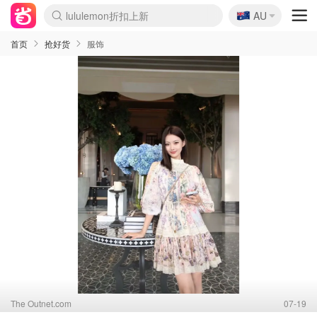
lululemon折扣上新
🇦🇺
Sasa美妆护肤3.5折
AU
SSENSE年中2.5折
FreshBeauty好价汇总
Cettire降价+叠9折
WWS Coles超市实拍
viagogo二手票捡漏
Myer超级周末
The Outnet奢牌1折起
David Jones 3折起
Flannels大牌1折
Perfumes Club护肤1折
AMIRO面罩$251
Amazon折扣汇总
eToro入金$200送$50
Amazon数码好物
ICONIC本周7.5折
ThedoubleF高奢地板价
Moose Knuckles 6折
丝芙兰5折起
EUFY摄像头$98
Selenichast首饰2折
Trip机票酒店促销
YSL送5件彩妆礼
Amazon家居好物
Amazon美妆护肤
雅漾大喷$8
过敏原检测盒$33
伊索独家赠50ml沐浴露
科颜氏高保湿面霜$29
SEALIFE海洋馆门票6折
丝塔芙大白罐$16
订阅Newsletter送香薰
Cult Beauty 6.8折
Harrods圣诞日历$525
LN-CC奢牌私促3折
d'Alba空姐喷雾$16
EVE LOM套装£56
Bernardelli独家4折
Adore Beauty 6折起
CT圣诞日历
Mytheresa奢品2.7折
Luxury Escapes 9折
Currentbody美容仪$881
MOON Garden Live
Roborock扫地机$649
Tingo Life水杯$24
Valentino官网5折
CR洗护套装$23
修丽可4件套$159
Myer彩妆2件7折
GANNI官网4.5折
Stylevana韩妆4折
Tessabit高奢8.5折
OGX洗发水$11
Amazon阿德莱德次日达
卡诗8.5折+赠礼
Philips Hue灯具8折
首页
抢好货
服饰
The Outnet.com
07-19