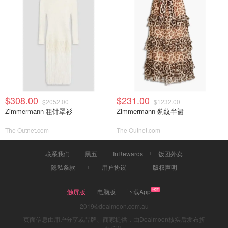
$308.00
$231.00
$2052.00
$1232.00
Zimmermann 粗针罩衫
Zimmermann 豹纹半裙
The Outnet.com
The Outnet.com
联系我们
黑五
InRewards
饭团外卖
隐私条款
用户协议
版权声明
触屏版
电脑版
下载App
2019©dealmoon.com.au
页面信息由用户分享或品牌、商家提供，由Dealmoon核实后发布折