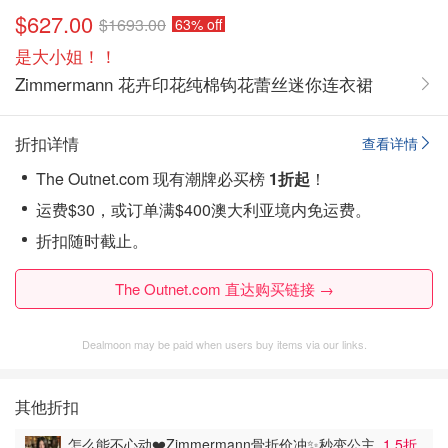
$627.00
$1693.00
63% off
是大小姐！！
Zimmermann 花卉印花纯棉钩花蕾丝迷你连衣裙
折扣详情
查看详情
The Outnet.com 现有潮牌必买榜
1折起
！
运费$30，或订单满$400澳大利亚境内免运费。
折扣随时截止。
The Outnet.com 直达购买链接 →
Dealmoon may be paid when users buy items via our links.
其他折扣
怎么能不心动❤️Zimmermann骨折价冲✨秒变公主
1.5折