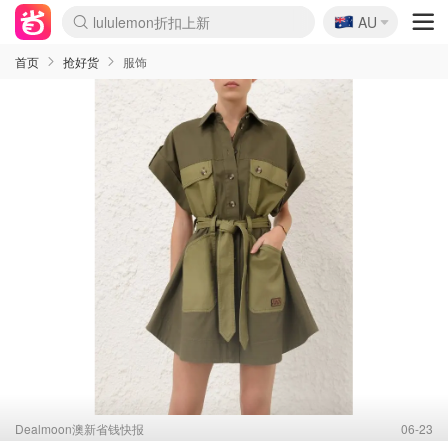
🇦🇺
Sasa美妆护肤3.5折
AU
lululemon折扣上新
SSENSE年中2.5折
FreshBeauty好价汇总
Cettire降价+叠9折
WWS Coles超市实拍
viagogo二手票捡漏
Myer超级周末
The Outnet奢牌1折起
David Jones 3折起
Flannels大牌1折
Perfumes Club护肤1折
AMIRO面罩$251
Amazon折扣汇总
eToro入金$200送$50
Amazon数码好物
ICONIC本周7.5折
ThedoubleF高奢地板价
Moose Knuckles 6折
丝芙兰5折起
EUFY摄像头$98
Selenichast首饰2折
Trip机票酒店促销
YSL送5件彩妆礼
Amazon家居好物
Amazon美妆护肤
雅漾大喷$8
过敏原检测盒$33
伊索独家赠50ml沐浴露
科颜氏高保湿面霜$29
SEALIFE海洋馆门票6折
丝塔芙大白罐$16
订阅Newsletter送香薰
Cult Beauty 6.8折
Harrods圣诞日历$525
LN-CC奢牌私促3折
d'Alba空姐喷雾$16
EVE LOM套装£56
Bernardelli独家4折
Adore Beauty 6折起
CT圣诞日历
Mytheresa奢品2.7折
Luxury Escapes 9折
Currentbody美容仪$881
MOON Garden Live
Roborock扫地机$649
Tingo Life水杯$24
Valentino官网5折
CR洗护套装$23
修丽可4件套$159
Myer彩妆2件7折
GANNI官网4.5折
Stylevana韩妆4折
Tessabit高奢8.5折
OGX洗发水$11
Amazon阿德莱德次日达
卡诗8.5折+赠礼
Philips Hue灯具8折
首页
抢好货
服饰
Dealmoon澳新省钱快报
06-23