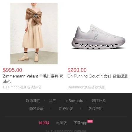
$995.00
$260.00
Zimmermann Valiant 羊毛扣带裤 奶
On Running Cloudtilt 女鞋 轻量缓震
油色
Dealmoon澳新省钱快报
Dealmoon澳新省钱快报
联系我们
黑五
InRewards
饭团外卖
隐私条款
用户协议
版权声明
触屏版
电脑版
下载App
2019©dealmoon.com.au