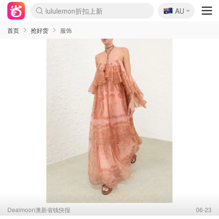
🇦🇺
Sasa美妆护肤3.5折
AU
lululemon折扣上新
SSENSE年中2.5折
FreshBeauty好价汇总
Cettire降价+叠9折
WWS Coles超市实拍
viagogo二手票捡漏
Myer超级周末
The Outnet奢牌1折起
David Jones 3折起
Flannels大牌1折
Perfumes Club护肤1折
AMIRO面罩$251
Amazon折扣汇总
eToro入金$200送$50
Amazon数码好物
ICONIC本周7.5折
ThedoubleF高奢地板价
Moose Knuckles 6折
丝芙兰5折起
EUFY摄像头$98
Selenichast首饰2折
Trip机票酒店促销
YSL送5件彩妆礼
Amazon家居好物
Amazon美妆护肤
雅漾大喷$8
过敏原检测盒$33
伊索独家赠50ml沐浴露
科颜氏高保湿面霜$29
SEALIFE海洋馆门票6折
丝塔芙大白罐$16
订阅Newsletter送香薰
Cult Beauty 6.8折
Harrods圣诞日历$525
LN-CC奢牌私促3折
d'Alba空姐喷雾$16
EVE LOM套装£56
Bernardelli独家4折
Adore Beauty 6折起
CT圣诞日历
Mytheresa奢品2.7折
Luxury Escapes 9折
Currentbody美容仪$881
MOON Garden Live
Roborock扫地机$649
Tingo Life水杯$24
Valentino官网5折
CR洗护套装$23
修丽可4件套$159
Myer彩妆2件7折
GANNI官网4.5折
Stylevana韩妆4折
Tessabit高奢8.5折
OGX洗发水$11
Amazon阿德莱德次日达
卡诗8.5折+赠礼
Philips Hue灯具8折
首页
抢好货
服饰
Dealmoon澳新省钱快报
06-23