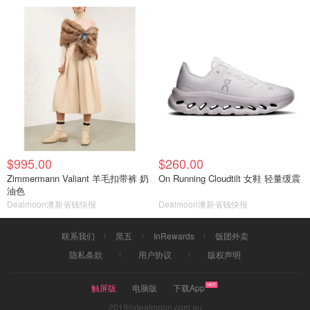
$995.00
$260.00
Zimmermann Valiant 羊毛扣带裤 奶
On Running Cloudtilt 女鞋 轻量缓震
油色
Dealmoon澳新省钱快报
Dealmoon澳新省钱快报
联系我们
黑五
InRewards
饭团外卖
隐私条款
用户协议
版权声明
触屏版
电脑版
下载App
2019©dealmoon.com.au