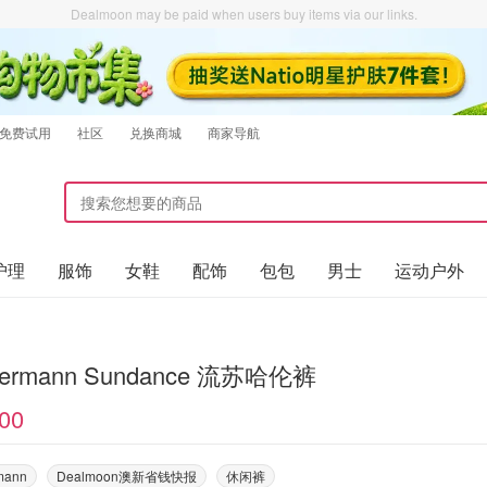
Dealmoon may be paid when users buy items via our links.
免费试用
社区
兑换商城
商家导航
护理
服饰
女鞋
配饰
包包
男士
运动户外
ermann Sundance 流苏哈伦裤
00
mann
Dealmoon澳新省钱快报
休闲裤