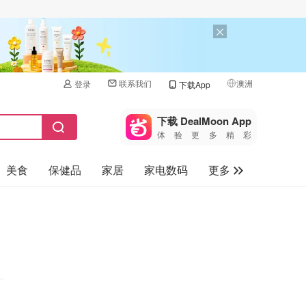
联系我们
澳洲
登录
下载App
🇺🇸
美国
下载 DealMoon App
体验更多精彩
🇨🇳
中国
美食
保健品
家居
家电数码
更多
🇨🇦
加拿大
🇬🇧
汽车
英国
旅游
🇩🇪
德国
母婴儿童
🇫🇷
法国
🇮🇹
意大利