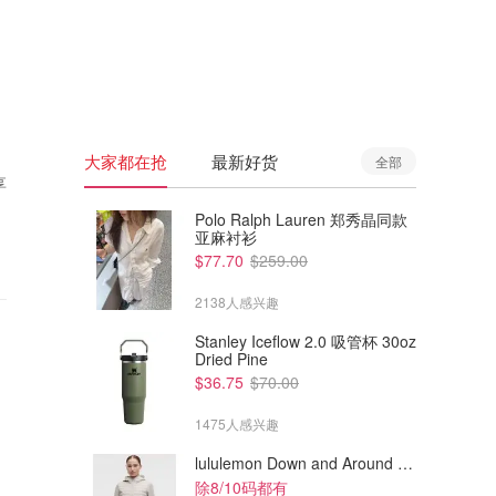
🇦🇺
澳洲
🇳🇿
新西兰
大家都在抢
最新好货
全部
享
Polo Ralph Lauren 郑秀晶同款
亚麻衬衫
$77.70
$259.00
2138人感兴趣
Stanley Iceflow 2.0 吸管杯 30oz
Dried Pine
$36.75
$70.00
1475人感兴趣
lululemon Down and Around 羽绒夹克
除8/10码都有