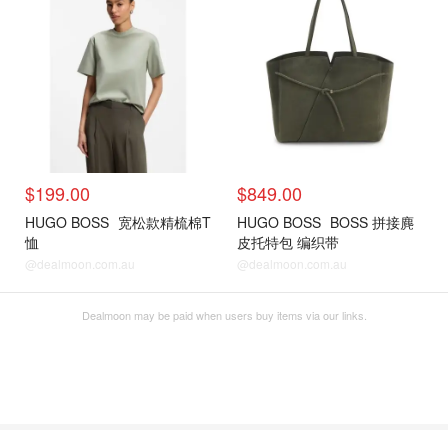
$199.00
$849.00
HUGO BOSS
宽松款精梳棉T
HUGO BOSS
BOSS 拼接麂
恤
皮托特包 编织带
@dealmoon.com.au
@dealmoon.com.au
Dealmoon may be paid when users buy items via our links.