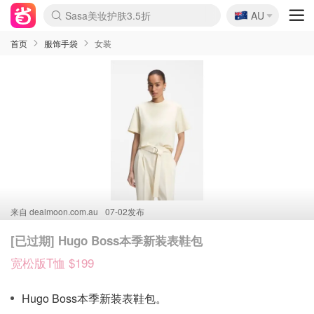
🇦🇺
Sasa美妆护肤3.5折
AU
lululemon折扣上新
SSENSE年中3折
FreshBeauty好价汇总
Cettire降价+叠9折
Farfetch折上8折
WWS Coles超市实拍
viagogo二手票捡漏
Myer清仓1折起
The Outnet奢牌1折起
David Jones 3折起
Flannels大牌1折
Perfumes Club护肤1折
AMIRO返校季6.2折
Oweek抽奖送Airpods
Amazon折扣汇总
eToro入金$200送$50
Amazon数码好物
ICONIC本周7.5折
ThedoubleF高奢地板价
Moose Knuckles 6折
丝芙兰5折起
EUFY官网3.7折起
Selenichast首饰2折
Trip机票酒店促销
YSL送5件彩妆礼
Amazon家居好物
BIGBANG巡演开票
David Jones时尚3折
Amazon美妆护肤
雅漾大喷$8
过敏原检测盒$33
伊索独家赠50ml沐浴露
科颜氏清仓3折
SEALIFE海洋馆门票6折
丝塔芙大白罐$16
订阅Newsletter送香薰
Cult Beauty 6.8折
Harrods圣诞日历2.3折
LN-CC奢牌私促3折
d'Alba空姐喷雾$16
EVE LOM套装逆天2折
Bernardelli独家4折
Adore Beauty 6折起
CT圣诞日历
Mytheresa奢品2.7折
Luxury Escapes 9折
Currentbody美容仪9折
卡诗9折+赠4件礼
MOON Garden Live
ALLSAINTS美衣3折
Roborock扫地机3.7折
Tingo Life水杯$24
Valentino官网5折
CR洗发护发6.3折
首页
服饰手袋
女装
来自
dealmoon.com.au
07-02发布
[已过期] Hugo Boss本季新装表鞋包
宽松版T恤 $199
Hugo Boss本季新装表鞋包。