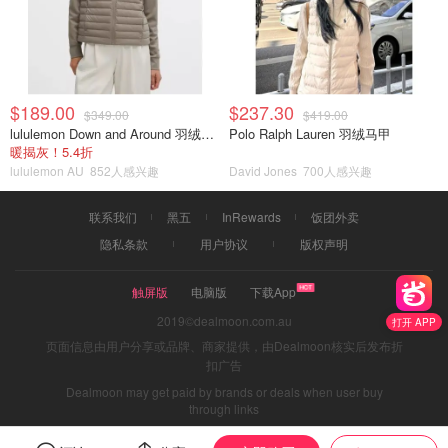
$189.00
$237.30
$349.00
$419.00
lululemon Down and Around 羽绒夹克
Polo Ralph Lauren 羽绒马甲
暖揭灰！5.4折
lululemon AU
852人感兴趣
David Jones
700人感兴趣
联系我们
黑五
InRewards
饭团外卖
隐私条款
用户协议
版权声明
触屏版
电脑版
下载App
2019©dealmoon.com.au
打开 APP
页面信息由用户分享或品牌、商家提供，由Dealmoon核实后发布折
扣广告
Dealmoon may get paid by brands or deals when user buy
through links