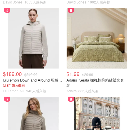
David Jones
1053人感兴趣
David Jones
1002人感兴趣
5
6
$189.00
$1.99
$349.00
$29.99
lululemon Down and Around 羽绒夹克
Adairs Kerala 橄榄棕榈绗缝被套套
除8/10码都有
装
lululemon AU
942人感兴趣
Adairs
886人感兴趣
7
8