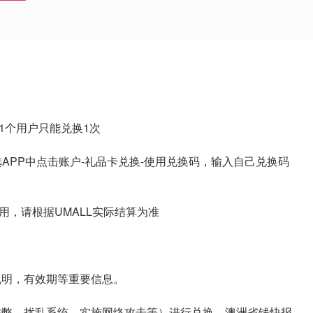
;
1个用户只能兑换1次
优选APP中点击账户-礼品卡兑换-使用兑换码，输入自己兑换码
用，请根据UMALL实际结算为准
说明，有效期等重要信息。
于作弊、扰乱系统、实施网络攻击等）进行兑换，澳洲省钱快报