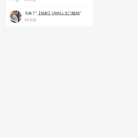
🇦🇺
兑换了"
【独家】UMALL无门槛$6
澳洲
"
63天前
🇳🇿
新西兰