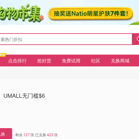
点击排行
抢好货
免费试用
社区
兑换商城
UMALL无门槛$6
兑换
剩余
127
张 已兑换
423
张