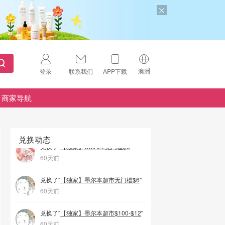
兑换了"
【独家】UMALL无门槛$6
"
58天前
兑换了"
【布里斯班】饭团外卖普通用户$20-$10优惠券
"
59天前
澳洲
登录
联系我们
APP下载
兑换了"
【悉尼】饭团外卖新人无门槛$10优惠券
"
🇺🇸
60天前
美国
商家导航
🇨🇳
兑换了"
【独家】UMALL $100-$12
中国
"
60天前
🇨🇦
加拿大
兑换动态
扫码下载 App
兑换了"
【独家】UMALL无门槛$6
"
🇬🇧
60天前
英国
Download on the
App Store
🇩🇪
兑换了"
【独家】墨尔本超市无门槛$6
德国
"
Download the
Android App
60天前
🇫🇷
法国
兑换了"
【独家】墨尔本超市$100-$12
"
🇮🇹
60天前
意大利