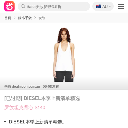
🇦🇺
Sasa美妆护肤3.5折
AU
lululemon折扣上新
SSENSE年中3折
FreshBeauty好价汇总
Cettire降价+叠9折
WWS Coles超市实拍
viagogo二手票捡漏
Myer超级周末1折
The Outnet奢牌1折起
David Jones 3折起
Flannels大牌1折
Perfumes Club护肤1折
AMIRO返校季6.2折
Amazon折扣汇总
eToro入金$200送$50
Amazon数码好物
ICONIC本周7.5折
ThedoubleF高奢地板价
Moose Knuckles 6折
丝芙兰5折起
EUFY官网3.7折起
Selenichast首饰2折
Trip机票酒店促销
YSL送5件彩妆礼
Amazon家居好物
Amazon美妆护肤
雅漾大喷$8
过敏原检测盒$33
伊索独家赠50ml沐浴露
科颜氏清仓3折
SEALIFE海洋馆门票6折
丝塔芙大白罐$16
订阅Newsletter送香薰
Cult Beauty 6.8折
Harrods圣诞日历2.3折
LN-CC奢牌私促3折
d'Alba空姐喷雾$16
EVE LOM套装逆天2折
Bernardelli独家4折
Adore Beauty 6折起
CT圣诞日历
Mytheresa奢品2.7折
Luxury Escapes 9折
Currentbody美容仪9折
MOON Garden Live
Roborock扫地机3.7折
Tingo Life水杯$24
Valentino官网5折
CR洗发护发6.3折
修丽可套装7.4折
Myer彩妆2件7折
GANNI官网4.5折
Stylevana韩妆4折
Tessabit高奢8.5折
OGX洗护4折
Amazon阿德莱德次日达
卡诗8.5折+赠礼
Philips Hue灯具8折
首页
服饰手袋
女装
来自
dealmoon.com.au
06-08发布
[已过期] DIESEL本季上新清单精选
罗纹坦克背心 $140
DIESEL本季上新清单精选。