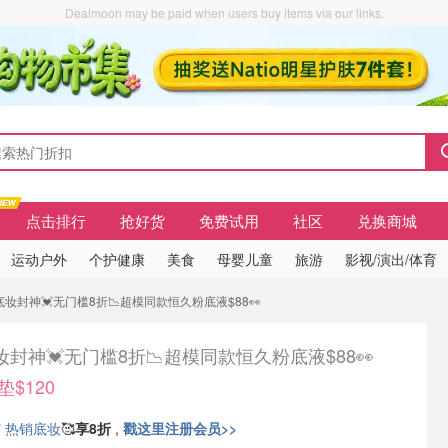
Dealmoon may be paid when users buy items via our links.
点击排行
抢好货
免费试用
社区
兑换商城
运动户外
个护健康
美食
母婴儿童
旅游
影视/演出/体育
sl底妆封神💓无门槛8折📉超模同款恒久粉底液$88👀
底妆封神💓无门槛8折📉超模同款恒久粉底液$88👀
垫$120
有
热销底妆
🥰
享8折
,
戳这里注册会员>>