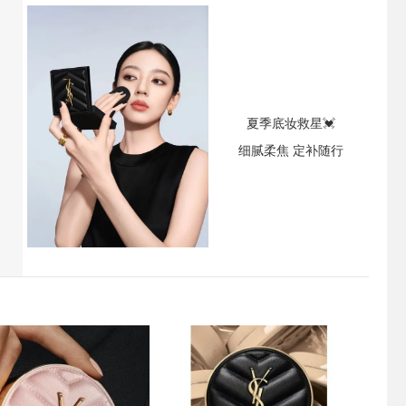
夏季底妆救星💓
细腻柔焦 定补随行
专场
底妆专场