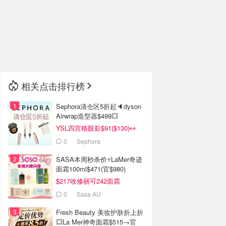
🇮🇹
意大利
🇦🇺
澳洲
🇳🇿
新西兰
相关点击排行榜
Sephora清仓区5折起🔈dyson
Airwrap造型器$499💥
YSL四宫格眼影$91($130)👀
0
Sephora
SASA本周秒杀价⚡️LaMer奇迹
面霜100ml$471(官$980)
$217收修丽可242面霜
0
Sasa AU
Fresh Beauty 美妆护肤折上折
💥La Mer神奇面霜$515→官