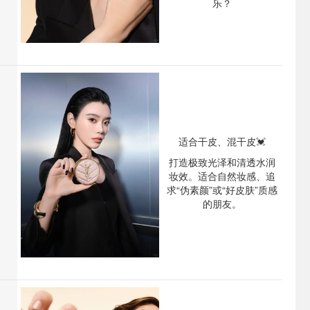
乐？
适合干皮、混干皮💓
打造极致光泽和清透水润
妆效。适合自然妆感、追
求“伪素颜”或“好皮肤”质感
的朋友。