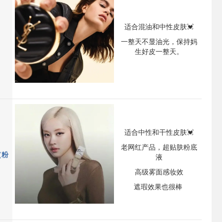
适合混油和中性皮肤💓
一整天不显油光，保持妈
生好皮一整天。
适合中性和干性皮肤💓
老网红产品，超贴肤粉底
（粉
液
高级雾面感妆效
遮瑕效果也很棒