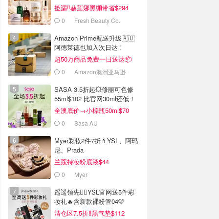
$955
捡漏‼️赫莲娜黑绷带省$294
0
Fresh Beauty Co.
Amazon Prime配送升级🇦🇺
阿德莱德也加入次日达！
超50万商品免费一日送达📦
0
Amazon澳洲亚马逊
SASA 3.5折起💥修丽可色修
55ml$102 比官网30ml还低！
全澳底价→小棕瓶50ml$70
0
Sasa AU
Myer彩妆2件7折💄YSL、阿玛
尼、Prada
兰蔻持妆粉底液$44
0
Myer
遥遥领先🏃‍♂️YSL官网送5件彩
妆礼🔥含新款裸粉管04🩷
清仓区7.5折‼️黑气垫$112