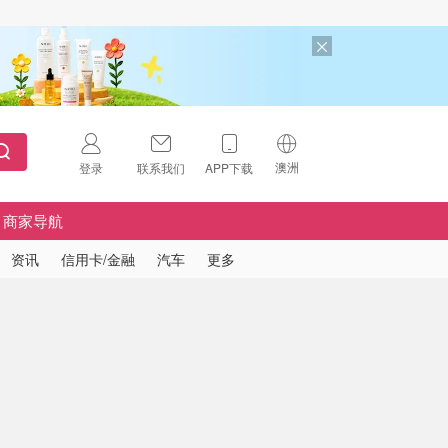
澳洲
登录
联系我们
APP下载
🇺🇸
美国
商家导航
🇨🇳
中国
资讯
信用卡/金融
汽车
更多
🇨🇦
加拿大
扫码下载 App
🇬🇧
英国
Download on the
App Store
🇩🇪
德国
Download the
Android App
🇫🇷
法国