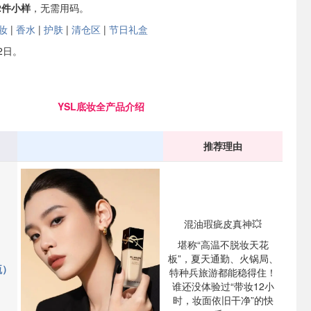
2件小样
，无需用码。
妆
|
香水
|
护肤
|
清仓区
|
节日礼盒
2日。
YSL底妆全产品介绍
推荐理由
混油瑕疵皮真神💥
堪称“高温不脱妆天花
板”，夏天通勤、火锅局、
瓶）
特种兵旅游都能稳得住！
谁还没体验过“带妆12小
时，妆面依旧干净”的快