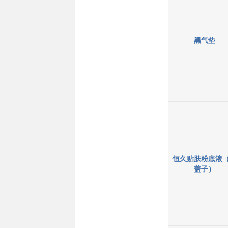
黑气垫
恒久贴肤粉底液
盖子）