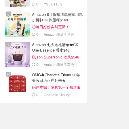
0
YSL Beauty
Amazon 8月折扣清单🆕家用跑
步机$159,体脂秤$169
🕒每日好价实时更新！
0
Amazon澳洲亚马逊
Amazon 七夕送礼清单❤️CK
One Essence 香水$48
Dyson Supersonic 吹风$548
0
Amazon澳洲亚马逊
OMG🔔Charlotte Tibury 26年
美妆日历正在赶来🔥
码住本贴！发售第一个知道🚨
0
Charlotte Tilbury