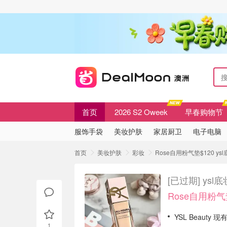
首页
2026 S2 Oweek
早春购物节
服饰手袋
美妆护肤
家居厨卫
电子电脑
首页
美妆护肤
彩妆
Rose自用粉气垫$120 y
[已过期]
ysl
Rose自用粉气
YSL Beauty 现
1