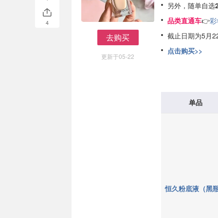
另外，随单自选
品类直通车
👉
彩
4
截止日期为5月2
去购买
去购买
点击购买>>
更新于05-22
单品
恒久粉底液（黑