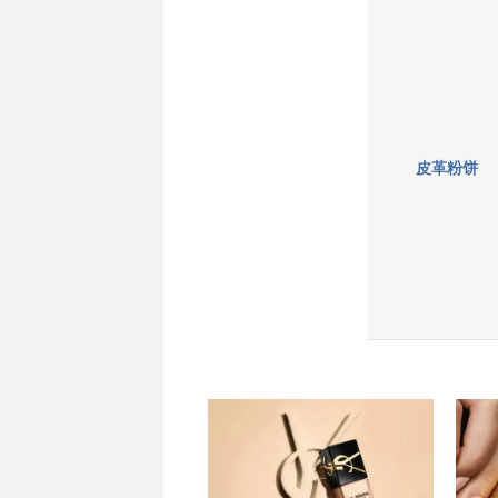
皮革粉饼
底妆专场
底妆