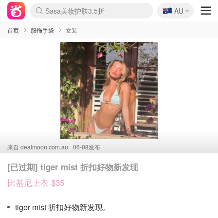
🇦🇺
Sasa美妆护肤3.5折
AU
lululemon折扣上新
SSENSE年中2.5折
FreshBeauty好价汇总
Cettire降价+叠9折
WWS Coles超市实拍
viagogo二手票捡漏
Myer超级周末
The Outnet奢牌1折起
David Jones 3折起
Flannels大牌1折
Perfumes Club护肤1折
AMIRO面罩$251
Amazon折扣汇总
eToro入金$200送$50
Amazon数码好物
ICONIC本周7.5折
ThedoubleF高奢地板价
Moose Knuckles 6折
丝芙兰5折起
EUFY摄像头$98
Selenichast首饰2折
Trip机票酒店促销
YSL送5件彩妆礼
Amazon家居好物
Amazon美妆护肤
雅漾大喷$8
过敏原检测盒$33
伊索独家赠50ml沐浴露
科颜氏高保湿面霜$29
SEALIFE海洋馆门票6折
丝塔芙大白罐$16
订阅Newsletter送香薰
Cult Beauty 6.8折
Harrods圣诞日历$525
LN-CC奢牌私促3折
d'Alba空姐喷雾$16
EVE LOM套装£56
Bernardelli独家4折
Adore Beauty 6折起
CT圣诞日历
Mytheresa奢品2.7折
Luxury Escapes 9折
Currentbody美容仪$881
MOON Garden Live
Roborock扫地机$649
Tingo Life水杯$24
Valentino官网5折
CR洗护套装$23
修丽可4件套$159
Myer彩妆2件7折
GANNI官网4.5折
Stylevana韩妆4折
Tessabit高奢8.5折
OGX洗发水$11
Amazon阿德莱德次日达
卡诗8.5折+赠礼
Philips Hue灯具8折
首页
服饰手袋
女装
来自
dealmoon.com.au
06-08发布
[已过期] tiger mist 折扣好物新发现
比基尼上衣 $35
tiger mist 折扣好物新发现。