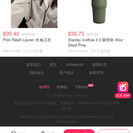
$95.40
$36.75
$193.00
$70.00
Polo Ralph Lauren 长袖卫衣
Stanley Iceflow 2.0 吸管杯 30oz
Dried Pine
Bernardelli
747人感兴趣
David Jones
733人感兴趣
联系我们
黑五
InRewards
饭团外卖
隐私条款
用户协议
版权声明
触屏版
电脑版
下载App
2019©dealmoon.com.au
打开 APP
页面信息由用户分享或品牌、商家提供，由Dealmoon核实后发布折
扣广告
Dealmoon may get paid by brands or deals when user buy
through links