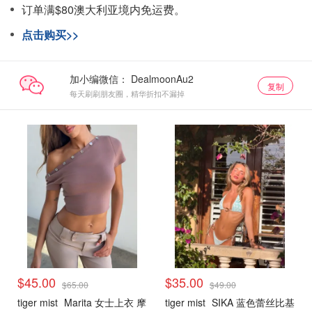
订单满$80澳大利亚境内免运费。
点击购买>>
加小编微信：
复制
每天刷刷朋友圈，精华折扣不漏掉
$45.00
$35.00
$65.00
$49.00
tiger mist
Marita 女士上衣 摩
tiger mist
SIKA 蓝色蕾丝比基