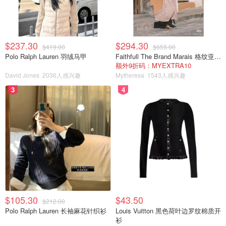
$237.30
$294.30
$419.00
$655.00
Polo Ralph Lauren 羽绒马甲
Faithfull The Brand Marais 格纹亚麻吊带中长连衣裙
额外9折码：MYEXTRA10
David Jones
2036人感兴趣
Mytheresa
1543人感兴趣
3
4
$105.30
$43.50
$212.00
Polo Ralph Lauren 长袖麻花针织衫
Louis Vuitton 黑色荷叶边罗纹棉质开
衫