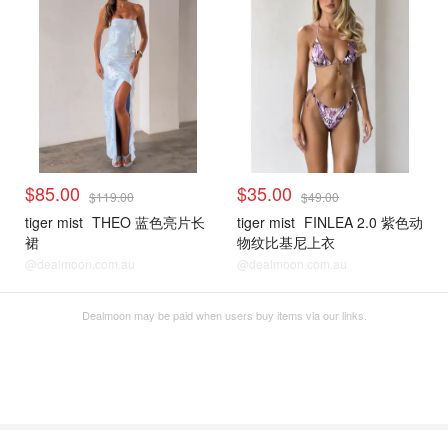
$85.00
$35.00
$119.00
$49.00
tiger mist
THEO 蓝色亮片长
tiger mist
FINLEA 2.0 紫色动
裙
物纹比基尼上衣
@dealmoon.com.au
@dealmoon.com.au
Dealmoon may be paid when users buy items via our links.