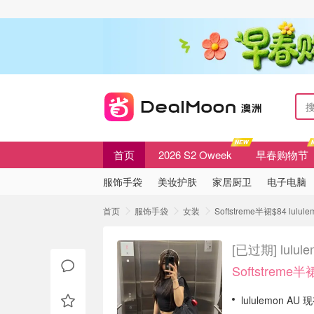
首页
2026 S2 Oweek
早春购物节
服饰手袋
美妆护肤
家居厨卫
电子电脑
首页
服饰手袋
女装
Softstreme半裙$84 lul
[已过期]
lulu
Softstreme半
lululemon A