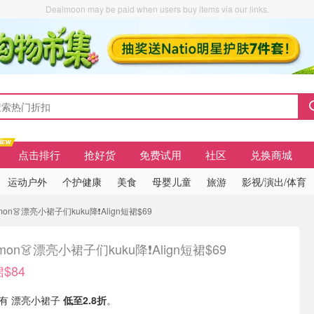
Dealmoon may be paid when users buy items via our links.
点击排行
抢好货
免费试用
社区
兑换商城
运动户外
个护健康
美食
母婴儿童
旅游
影视/演出/体育
ulemon👗漂亮小裙子们kuku降❗️Align短裙$69
lemon👗漂亮小裙子们kuku降❗️Align短裙$69
裙$84
U 现有 漂亮小裙子
低至2.8折
。