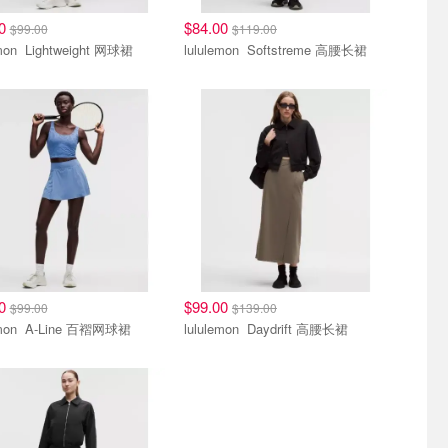
00
$84.00
$99.00
$119.00
lululemon Lightweight 网球裙
lululemon Softstreme 高腰长裙
00
$99.00
$99.00
$139.00
lululemon A-Line 百褶网球裙
lululemon Daydrift 高腰长裙