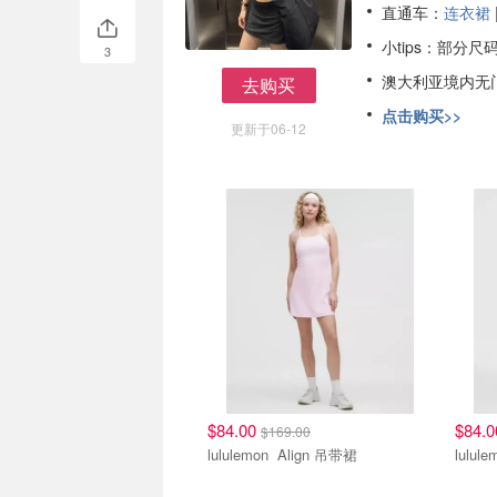
直通车：
连衣裙
小tips：部分尺
3
澳大利亚境内无
去购买
去购买
点击购买>>
更新于06-12
$84.00
$84.
$169.00
lululemon Align 吊带裙