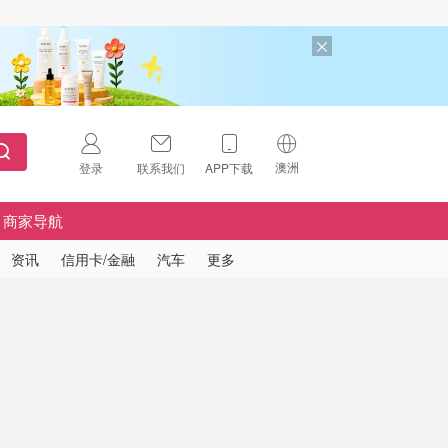
澳洲
登录
联系我们
APP下载
🇺🇸
美国
商家导航
🇨🇳
中国
资讯
信用卡/金融
汽车
更多
🇨🇦
加拿大
扫码下载 App
🇬🇧
英国
Download on the
App Store
🇩🇪
德国
Download the
Android App
🇫🇷
法国