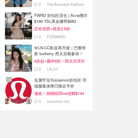
0
The Business Fashion
FWRD 折扣区清仓 | Acne围巾
$166 YSL黑金腰带$683
定价优势+低至2.6折
0
FORWARD
🚨LN-CC私促再升级｜巴黎世
家 burberry 西太后都参加！
4折起+额外8折！西太后耳钉
$110
0
LN-CC
实属罕见‼️lululemon折扣区 羽
绒服集体降💥接近半价
速抢！胡桃棕Dfine连帽$144
0
lululemon AU