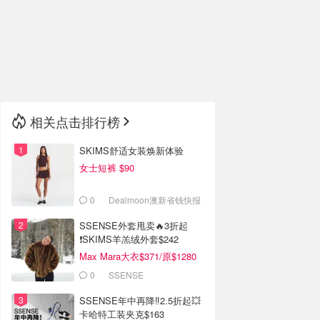
🇮🇹
意大利
🇦🇺
澳洲
🇳🇿
新西兰
相关点击排行榜
SKIMS舒适女装焕新体验
女士短裤 $90
0
Dealmoon澳新省钱快报
SSENSE外套甩卖🔥3折起
❗SKIMS羊羔绒外套$242
Max Mara大衣$371/原$1280
0
SSENSE
SSENSE年中再降‼️2.5折起💥
卡哈特工装夹克$163