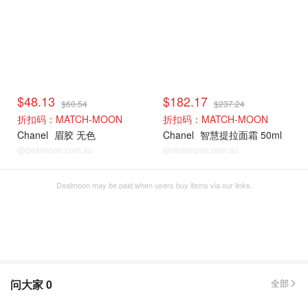
$48.13
$182.17
$60.54
$237.24
折扣码：MATCH-MOON
折扣码：MATCH-MOON
Chanel
眉胶 无色
Chanel
智慧提拉面霜 50ml
@dealmoon.com.au
@dealmoon.com.au
Dealmoon may be paid when users buy items via our links.
问大家
0
全部