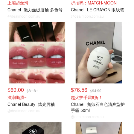
上嘴超丝滑
折扣码：MATCH-MOON
Chanel
魅力丝绒唇釉 多色号
Chanel
LE CRAYON 眼线笔
@dealmoon.com.au
@dealmoon.com.au
$69.00
$76.56
$81.81
$94.90
滋润顺滑~
超火护手霜8折！
Chanel Beauty
炫光唇釉
Chanel
鹅卵石白色清爽型护
手霜 50ml
@dealmoon.com.au
@dealmoon.com.au