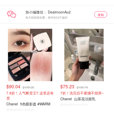
加小编微信：
复制
每天刷刷朋友圈，精华折扣不漏掉
$90.04
$75.23
$109.38
$106.76
7.8折！人气断货王!! 这里还有
7折！洗完后不紧绷不假滑~
货
Chanel
山茶花洁面乳
Chanel
5色眼影盘 #WARM
@dealmoon.com.au
@dealmoon.com.au