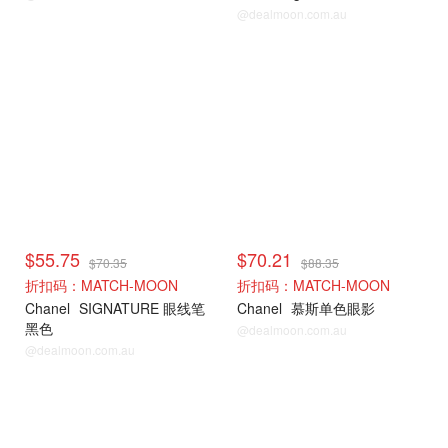
@dealmoon.com.au
$55.75
$70.21
$70.35
$88.35
折扣码：MATCH-MOON
折扣码：MATCH-MOON
Chanel
SIGNATURE 眼线笔
Chanel
慕斯单色眼影
黑色
@dealmoon.com.au
@dealmoon.com.au