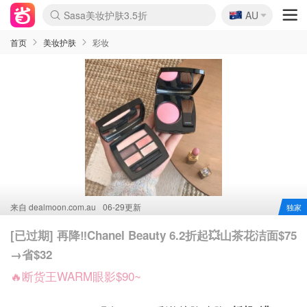
🇦🇺
Sasa美妆护肤3.5折
AU
lululemon折扣上新
SSENSE年中3折
FreshBeauty好价汇总
Cettire降价+叠9折
WWS Coles超市实拍
viagogo二手票捡漏
Myer超级周末1折
The Outnet奢牌1折起
David Jones 3折起
Flannels大牌1折
Perfumes Club护肤1折
AMIRO返校季6.2折
Amazon折扣汇总
eToro入金$200送$50
Amazon数码好物
ICONIC本周7.5折
ThedoubleF高奢地板价
Moose Knuckles 6折
丝芙兰5折起
EUFY官网3.7折起
Selenichast首饰2折
Trip机票酒店促销
YSL送5件彩妆礼
Amazon家居好物
Amazon美妆护肤
雅漾大喷$8
过敏原检测盒$33
伊索独家赠50ml沐浴露
科颜氏清仓3折
SEALIFE海洋馆门票6折
丝塔芙大白罐$16
订阅Newsletter送香薰
Cult Beauty 6.8折
Harrods圣诞日历2.3折
LN-CC奢牌私促3折
d'Alba空姐喷雾$16
EVE LOM套装逆天2折
Bernardelli独家4折
Adore Beauty 6折起
CT圣诞日历
Mytheresa奢品2.7折
Luxury Escapes 9折
Currentbody美容仪9折
MOON Garden Live
Roborock扫地机3.7折
Tingo Life水杯$24
Valentino官网5折
CR洗发护发6.3折
修丽可套装7.4折
Myer彩妆2件7折
GANNI官网4.5折
Stylevana韩妆4折
Tessabit高奢8.5折
OGX洗护4折
Amazon阿德莱德次日达
卡诗8.5折+赠礼
Philips Hue灯具8折
首页
美妆护肤
彩妆
来自
dealmoon.com.au
06-29更新
独家
[已过期] 再降‼️Chanel Beauty 6.2折起💥山茶花洁面$75
→省$32
🔥断货王WARM眼影$90~