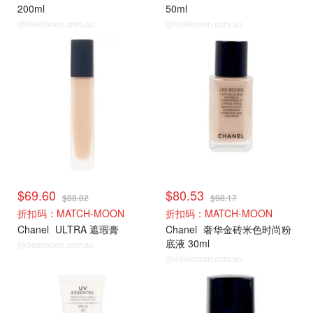
200ml
50ml
@dealmoon.com.au
@dealmoon.com.au
$69.60
$80.53
$88.02
$98.17
折扣码：MATCH-MOON
折扣码：MATCH-MOON
Chanel
ULTRA 遮瑕膏
Chanel
奢华金砖米色时尚粉
底液 30ml
@dealmoon.com.au
@dealmoon.com.au