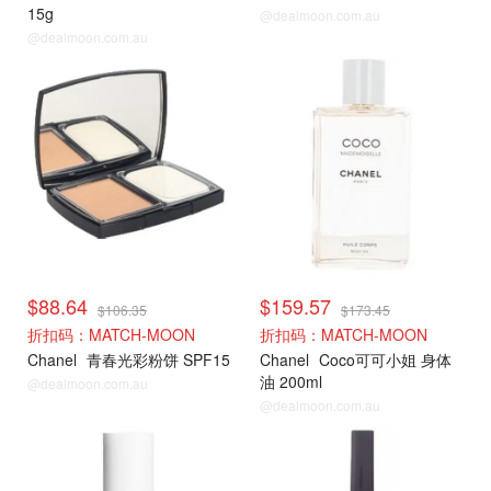
15g
@dealmoon.com.au
@dealmoon.com.au
$88.64
$159.57
$106.35
$173.45
折扣码：MATCH-MOON
折扣码：MATCH-MOON
Chanel
青春光彩粉饼 SPF15
Chanel
Coco可可小姐 身体
油 200ml
@dealmoon.com.au
@dealmoon.com.au