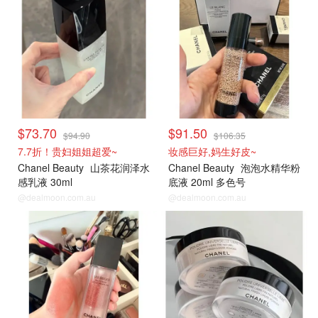
$73.70
$91.50
$94.90
$106.35
7.7折！贵妇姐姐超爱~
妆感巨好,妈生好皮~
Chanel Beauty
山茶花润泽水
Chanel Beauty
泡泡水精华粉
感乳液 30ml
底液 20ml 多色号
@dealmoon.com.au
@dealmoon.com.au