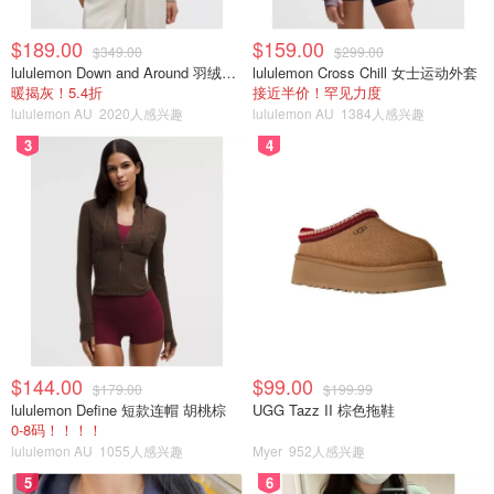
$189.00
$159.00
$349.00
$299.00
lululemon Down and Around 羽绒夹克
lululemon Cross Chill 女士运动外套
暖揭灰！5.4折
接近半价！罕见力度
lululemon AU
2020人感兴趣
lululemon AU
1384人感兴趣
3
4
$144.00
$99.00
$179.00
$199.99
lululemon Define 短款连帽 胡桃棕
UGG Tazz II 棕色拖鞋
0-8码！！！！
lululemon AU
1055人感兴趣
Myer
952人感兴趣
5
6