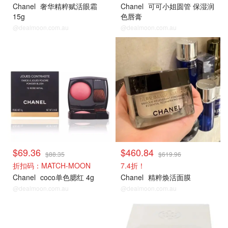
Chanel
奢华精粹赋活眼霜
Chanel
可可小姐圆管 保湿润
15g
色唇膏
@dealmoon.com.au
@dealmoon.com.au
$69.36
$460.84
$88.35
$619.96
折扣码：MATCH-MOON
7.4折！
Chanel
coco单色腮红 4g
Chanel
精粹焕活面膜
@dealmoon.com.au
@dealmoon.com.au