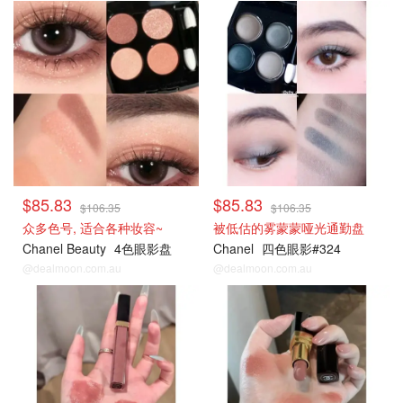
$85.83
$85.83
$106.35
$106.35
众多色号, 适合各种妆容~
被低估的雾蒙蒙哑光通勤盘
Chanel Beauty
4色眼影盘
Chanel
四色眼影#324
@dealmoon.com.au
@dealmoon.com.au