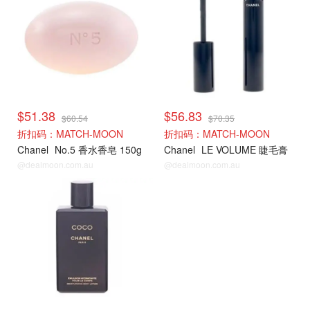
$51.38
$56.83
$60.54
$70.35
折扣码：MATCH-MOON
折扣码：MATCH-MOON
Chanel
No.5 香水香皂 150g
Chanel
LE VOLUME 睫毛膏
@dealmoon.com.au
@dealmoon.com.au