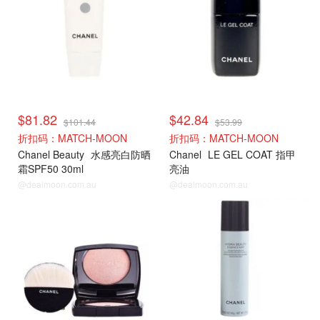
$81.82
$42.84
$101.44
$53.99
折扣码：MATCH-MOON
折扣码：MATCH-MOON
Chanel Beauty
水感亮白防晒
Chanel
LE GEL COAT 指甲
霜SPF50 30ml
亮油
@dealmoon.com.au
@dealmoon.com.au