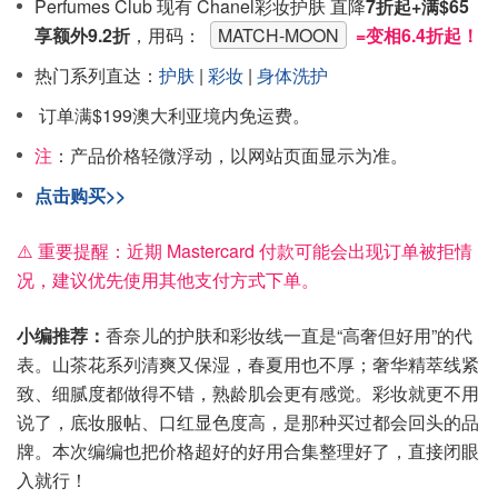
Perfumes Club 现有 Chanel彩妆护肤 直降
7折起+满$65
享额外9.2折
，用码：
MATCH-MOON
=变相6.4折起！
热门系列直达：
护肤
|
彩妆
|
身体洗护
订单满$199澳大利亚境内免运费。
注
：产品价格轻微浮动，以网站页面显示为准。
点击购买>>
⚠️ 重要提醒：近期 Mastercard 付款可能会出现订单被拒情
况，建议优先使用其他支付方式下单。
小编推荐：
香奈儿的护肤和彩妆线一直是“高奢但好用”的代
表。山茶花系列清爽又保湿，春夏用也不厚；奢华精萃线紧
致、细腻度都做得不错，熟龄肌会更有感觉。彩妆就更不用
说了，底妆服帖、口红显色度高，是那种买过都会回头的品
牌。本次编编也把价格超好的好用合集整理好了，直接闭眼
入就行！