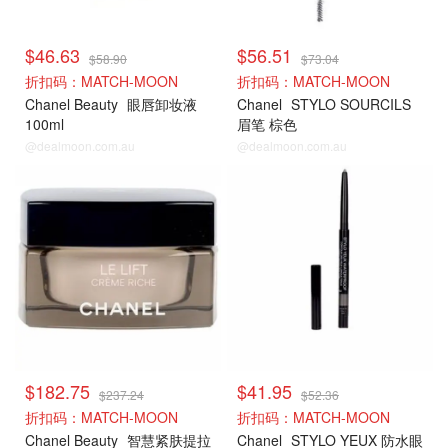
$46.63
$56.51
$58.90
$73.04
折扣码：MATCH-MOON
折扣码：MATCH-MOON
Chanel Beauty
眼唇卸妆液
Chanel
STYLO SOURCILS
100ml
眉笔 棕色
@dealmoon.com.au
@dealmoon.com.au
$182.75
$41.95
$237.24
$52.36
折扣码：MATCH-MOON
折扣码：MATCH-MOON
Chanel Beauty
智慧紧肤提拉
Chanel
STYLO YEUX 防水眼