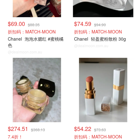
$69.00
$74.59
$88.35
$94.90
折扣码：MATCH-MOON
折扣码：MATCH-MOON
Chanel
泡泡水腮红 #蜜桃橘
Chanel
轻盈蜜粉散粉 30g
色
@dealmoon.com.au
@dealmoon.com.au
$274.51
$54.22
$368.13
$73.63
7.4折！
折扣码：MATCH-MOON