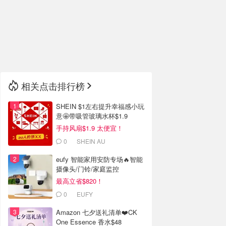
🇮🇹
意大利
🇦🇺
澳洲
🇳🇿
新西兰
相关点击排行榜
SHEIN $1左右提升幸福感小玩
意🤩带吸管玻璃水杯$1.9
手持风扇$1.9 太便宜！
0
SHEIN AU
eufy 智能家用安防专场🔥智能
摄像头/门铃/家庭监控
最高立省$820！
0
EUFY
Amazon 七夕送礼清单❤️CK
One Essence 香水$48