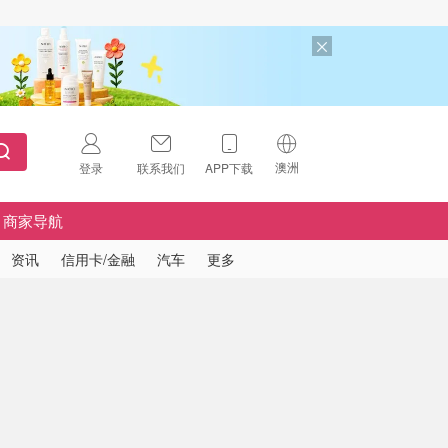
澳洲
登录
联系我们
APP下载
🇺🇸
美国
商家导航
🇨🇳
中国
资讯
信用卡/金融
汽车
更多
🇨🇦
加拿大
扫码下载 App
🇬🇧
英国
Download on the
App Store
🇩🇪
德国
Download the
Android App
🇫🇷
法国