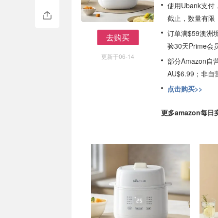
使用Ubank支
截止，数量有限
订单满$59澳洲
去购买
验30天Prime会
去购买
更新于06-14
部分Amazon
AU$6.99；
点击购买>>
更多amazon每