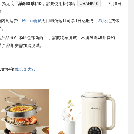
付，指定商品
满$50减$10
，需要使用折扣码
UBANK10
， 7月6日
！
境内免运费，
Prime会员
无门槛免运且可享1日达服务，
戳此
免费体
员。
自营产品满AU$49包邮新西兰，需购物车测试，不满AU$49邮费约
非自营产品邮费需加购测试。
日实时好价
戳此直达>>