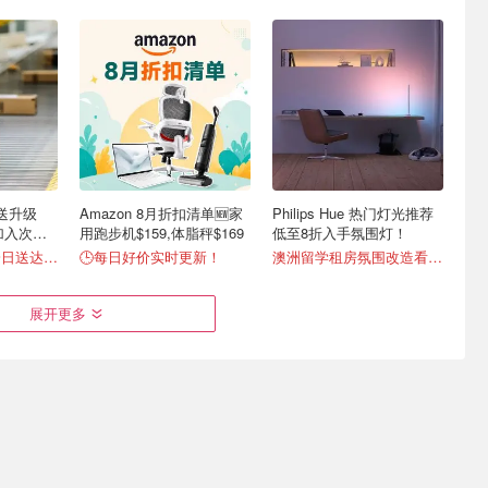
配送升级
Amazon 8月折扣清单🆕家
Philips Hue 热门灯光推荐
也加入次日
用跑步机$159,体脂秤$169
低至8折入手氛围灯！
超50万商品免费一日送达📦
🕒每日好价实时更新！
澳洲留学租房氛围改造看这！
展开更多