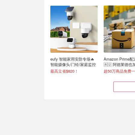
eufy 智能家用安防专场🔥
Amazon Prime
智能摄像头/门铃/家庭监控
🇦🇺 阿德莱德
达！
最高立省$820！