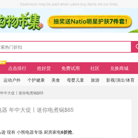
Dealmoon may be paid when users buy items via our links.
点击排行
抢好货
免费试用
社区
兑换商城
运动户外
个护健康
美食
母婴儿童
旅游
影视/演出/体育
器 年中大促丨迷你电煮锅$65
器 年中大促丨迷你电煮锅$65
亚马逊 现有 小熊电器专场 厨房家电
6折抢
。