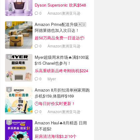
Dyson Supersonic 吹风$548
0
Amazon澳洲亚马逊
Amazon Prime配送升级🇦🇺
阿德莱德也加入次日达！
超50万商品免费一日送达📦
0
Amazon澳洲亚马逊
Myer超级周末炸场🔥满$100返
$15 Chanel也参与！
乐高重磅新品咚奇刚街机$224
0
Myer
Amazon 8月折扣清单🆕家用跑
步机$159,体脂秤$169
🕒每日好价实时更新！
0
Amazon澳洲亚马逊
Amazon Haul🔥8月精选 日用
品不超$2
厨房清洁海绵$3.2/10个