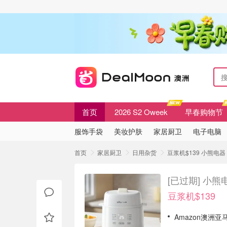
首页
2026 S2 Oweek
早春购物节
服饰手袋
美妆护肤
家居厨卫
电子电脑
首页
家居厨卫
日用杂货
豆浆机$139 小熊电
[已过期]
小熊电
豆浆机$139
Amazon澳洲