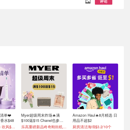
评论
礼清单❤️
Myer超级周末炸场🔥满
Amazon Haul🔥8月精选 日
e 香水$48
$100返$15 Chanel也参
用品不超$2
与！
Dyson Supersonic 吹风$548
乐高重磅新品咚奇刚街机$224
厨房清洁海绵$3.2/10个