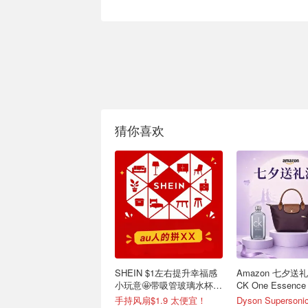
猜你喜欢
SHEIN $1左右提升幸福感
Amazon 七夕送
小玩意🤩带吸管玻璃水杯
CK One Essenc
$1.9
手持风扇$1.9 太便宜！