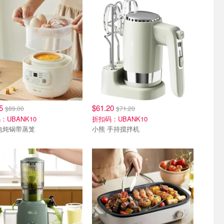
65
$61.20
$89.00
$71.20
：UBANK10
折扣码：UBANK10
电炖锅带蒸笼
小熊 手持搅拌机