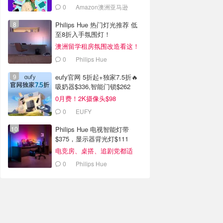
0
Amazon澳洲亚马逊
Philips Hue 热门灯光推荐 低
至8折入手氛围灯！
澳洲留学租房氛围改造看这！
0
Philips Hue
eufy官网 5折起+独家7.5折🔥
吸奶器$336,智能门锁$262
0月费！2K摄像头$98
0
EUFY
Philips Hue 电视智能灯带
$375，显示器背光灯$111
电竞房、桌搭、追剧党都适
合！
0
Philips Hue