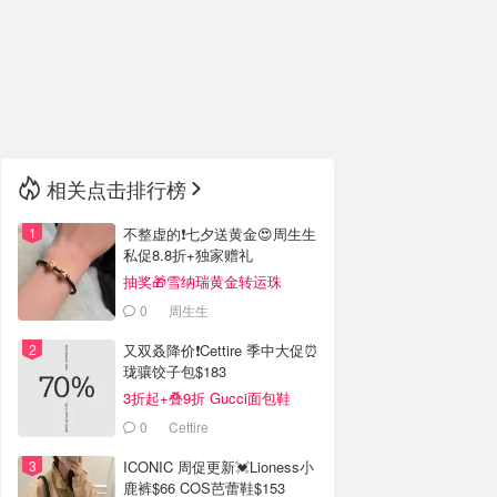
🇮🇹
意大利
🇦🇺
澳洲
🇳🇿
新西兰
相关点击排行榜
不整虚的❗️七夕送黄金😍周生生
私促8.8折+独家赠礼
抽奖🎁雪纳瑞黄金转运珠
0
周生生
又双叒降价❗️Cettire 季中大促⏰
珑骧饺子包$183
3折起+叠9折 Gucci面包鞋
$991
0
Cettire
ICONIC 周促更新💓Lioness小
鹿裤$66 COS芭蕾鞋$153