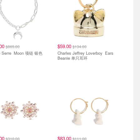
.00
$59.00
$865.00
$134.00
Marine Serre Moon 项链 银色
Charles Jeffrey Loverboy Ears
Beanie 单只耳环
.00
$83.00
$310.00
$111.00