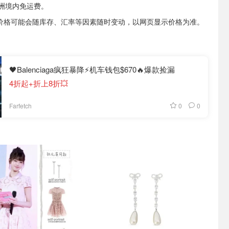
0澳洲境内免运费。
，价格可能会随库存、汇率等因素随时变动，以网页显示价格为准。
🖤Balenciaga疯狂暴降⚡️机车钱包$670🔥爆款捡漏
4折起+折上8折💥
0
0
Farfetch