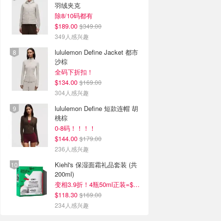
羽绒夹克
除8/10码都有
$189.00
$349.00
349人感兴趣
lululemon Define Jacket 都市
沙棕
全码下折扣！
$134.00
$169.00
304人感兴趣
lululemon Define 短款连帽 胡
桃棕
0-8码！！！！
$144.00
$179.00
236人感兴趣
Kiehl's 保湿面霜礼品套装 (共
200ml)
变相3.9折！4瓶50ml正装=$29/瓶
$118.30
$169.00
234人感兴趣