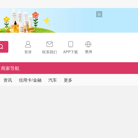
澳洲
登录
联系我们
APP下载
🇺🇸
美国
商家导航
🇨🇳
中国
资讯
信用卡/金融
汽车
更多
🇨🇦
加拿大
扫码下载 App
🇬🇧
英国
Download on the
App Store
🇩🇪
德国
Download the
Android App
🇫🇷
法国