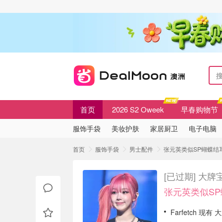
首页
2026 S2 Oweek
早春购物节
服饰手袋
美妆护肤
家居厨卫
电子电脑
首页
服饰手袋
男士配件
张元英类似SP蝴蝶结耳
[已过期]
大牌宝
张元英类似SP
Farfetch 现