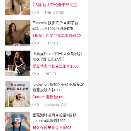
7.5折 拉夫劳伦老干部夹克
$419
0
THE ICONIC
Flannels 跌穿底价🔥椰子鞋
£22 北面1996羽绒服£75
1折起！巴黎世家老爹鞋£329
抢！
0
Flannels
上新🆕Diesel官网 大促5折起❗️
辣妹T恤低至$77💥
爱豆博主同款🔥流浪包$350
0
DIESEL
lululemon 折扣区好价不断💫淀
粉蓝皮肤衣$199
Curved 磁吸包$69
0
lululemon AU
宝藏潮牌电商🔥捡漏4折起！
Lemaire流浪包$492
川久保玲🖤条纹T恤$98