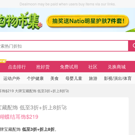
Dealmoon may be paid when users buy items via our links.
点击排行
抢好货
免费试用
社区
兑换商城
运动户外
个护健康
美食
母婴儿童
旅游
影视/演出/体育
饰$219 大牌宝藏配饰 低至3折+折上8折🚀
藏配饰 低至3折+折上8折🚀
蝴蝶结耳饰$219
有 大牌宝藏配饰
低至3折+折上8折
。