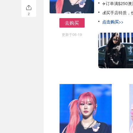
✈️订单满$25
💰买手店特质
2
点击购买>>
去购买
去购买
更新于06-19