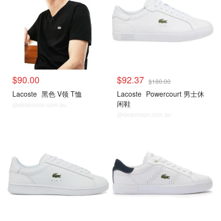
$90.00
$92.37
$180.00
Lacoste
黑色 V领 T恤
Lacoste
Powercourt 男士休
闲鞋
@dealmoon.com.au
@dealmoon.com.au