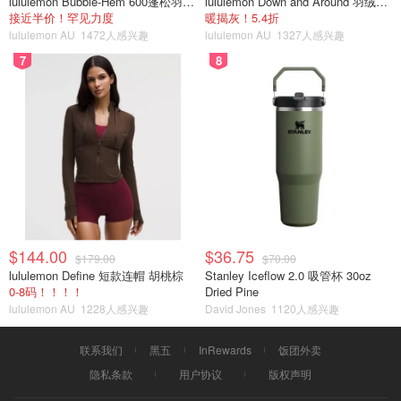
lululemon Bubble-Hem 600蓬松羽绒夹克
lululemon Down and Around 羽绒夹克
接近半价！罕见力度
暖揭灰！5.4折
lululemon AU
1472人感兴趣
lululemon AU
1327人感兴趣
7
8
$144.00
$36.75
$179.00
$70.00
lululemon Define 短款连帽 胡桃棕
Stanley Iceflow 2.0 吸管杯 30oz
0-8码！！！！
Dried Pine
lululemon AU
1228人感兴趣
David Jones
1120人感兴趣
联系我们
黑五
InRewards
饭团外卖
隐私条款
用户协议
版权声明