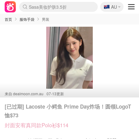
🇦🇺
Sasa美妆护肤3.5折
AU
lululemon折扣上新
SSENSE年中3折
FreshBeauty好价汇总
Cettire降价+叠9折
Farfetch折上8折
WWS Coles超市实拍
viagogo二手票捡漏
Myer清仓1折起
The Outnet奢牌1折起
David Jones 3折起
Flannels大牌1折
Perfumes Club护肤1折
AMIRO返校季6.2折
Oweek抽奖送Airpods
Amazon折扣汇总
eToro入金$200送$50
Amazon数码好物
ICONIC本周7.5折
ThedoubleF高奢地板价
Moose Knuckles 6折
丝芙兰5折起
EUFY官网3.7折起
Selenichast首饰2折
Trip机票酒店促销
YSL送5件彩妆礼
Amazon家居好物
BIGBANG巡演开票
David Jones时尚3折
Amazon美妆护肤
雅漾大喷$8
过敏原检测盒$33
伊索独家赠50ml沐浴露
科颜氏清仓3折
SEALIFE海洋馆门票6折
丝塔芙大白罐$16
订阅Newsletter送香薰
Cult Beauty 6.8折
Harrods圣诞日历2.3折
LN-CC奢牌私促3折
d'Alba空姐喷雾$16
EVE LOM套装逆天2折
Bernardelli独家4折
Adore Beauty 6折起
CT圣诞日历
Mytheresa奢品2.7折
Luxury Escapes 9折
Currentbody美容仪9折
MOON Garden Live
ALLSAINTS美衣3折
Roborock扫地机3.7折
Tingo Life水杯$24
Valentino官网5折
CR洗发护发6.3折
首页
服饰手袋
男装
来自
dealmoon.com.au
07-13更新
[已过期] Lacoste 小鳄鱼 Prime Day炸场！圆领LogoT
恤$73
封面安宥真同款Polo衫$114