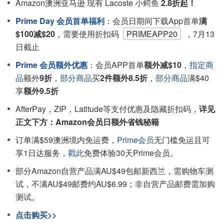
Amazon澳洲亚马逊 现有 Lacoste 小鳄鱼
2.8折起！
Prime Day 会员首单福利
：会员日期间下载App首单
满
$100减$20
，需要使用折扣码
PRIMEAPP20
，7月13
日截止
Prime 会员额外优惠
：会员APP首单
额外减$10
，
指定商
品
额外
9折
，
部分商品
买
2件额外8.5折
，
部分商品
满$40
享
额外9.5折
AfterPay，ZIP，Latitude等支付优惠及隐藏折扣码，
详见
正文下方：Amazon会员日额外省钱秘籍
订单满$59澳洲境内免运费，
Prime会员
无门槛免运且可
享1日达服务，
戳此
免费体验30天Prime会员。
部分Amazon自营产品满AU$49包邮新西兰，需购物车测
试，不满AU$49邮费约AU$6.99；非自营产品邮费需加购
测试。
点击购买>>