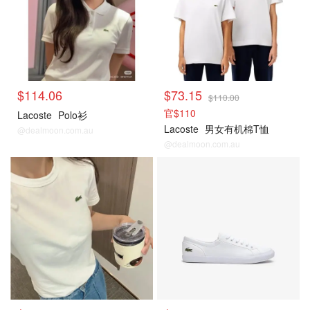
$114.06
$73.15
$110.00
官$110
Lacoste
Polo衫
Lacoste
男女有机棉T恤
@dealmoon.com.au
@dealmoon.com.au