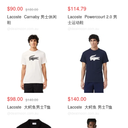
$90.00
$114.79
$180.00
Lacoste
Carnaby 男士休闲
Lacoste
Powercourt 2.0 男
鞋
士运动鞋
@dealmoon.com.au
@dealmoon.com.au
$98.00
$140.00
$140.00
Lacoste
大鳄鱼男士T恤
Lacoste
大鳄鱼 男士T恤
@dealmoon.com.au
@dealmoon.com.au