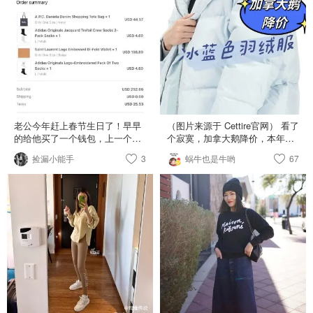
內袋 尺寸不大但放短夾、手機、
了❤️❤️❤️ 小小立體的土星上頭有
小鏡子口紅沒問題 包包是銀色皺
多色小水鑽 中間的球體十分晶透
摺皮革 小土星🪐、鏈條等五金細
比網上圖片更細緻好看 長度有三
節是金色的 所以首飾佩戴金色或
段可調節 雖然是Petite尺寸但我
銀色皆可👌 內裏圖案的Baby Orb
覺得這土星大小正好 日常穿搭都
顏色粉嫩可可愛愛 這個包就是放
好搭配不會誇張 疊戴也OK 原本
大的零錢包👛 具有復古感卻又是
擔心立體的土星環接觸皮膚會不
金屬銀色 融入日常穿搭 要甜要
舒服 實際戴起來沒什麼感覺❤️
鹹要耍酷它都能勝任✨ 等好天氣
好喜歡😍沒買錯😍😍😍 第一次
要拎它出門走跳～
在 Cettire 購物 從義大利出貨
老公今年赶上春节生日了！早早
（图片来源于 ￼Cettire官网） 看了
DHL三天就收到 包裝沒有特別精
的给他买了一个钱包，上一个已
个寂寞，加拿大鹅降价，本年度
緻⋯ 配件完整項鍊也完好 主要
经是6年前买的了，新年希望行好
最好看的冰蓝，粉柠都没码了 看
捡漏小能手
3
是定價真的不錯👌 另外也買了一
蜗牛也是牛哟
67
运，钱都来！
到Dealmoonn 推送 Canada
個小包被分開發送 再來晒貨啦
Goose 加拿大鹅鹅 冰蓝色 及粉
色，两种羽绒服，瞬间被这两种
颜色迷得不要不要的，太好看
了。 点进去看，是Cettiree 在售
卖。 🦢🦢Canada Goose Logo
贴片羽绒夹克，是蓝标羽绒服
Canada Goose Logo Patch
Down Jacket – Cettire 💰特价
$1,614.62，在原价 $2104.51 基
础上23%off ✅颜色 冰蓝色，颜色
真得超级好看。像是冰川世界倒