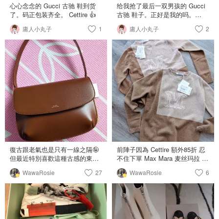
Neiman Marcus 425，满400减
心心念念的 Gucci 古驰 鞋到货
给我抢了最后一双男孩的 ￼Gucci
能装，手机，卡包就够了，钥匙
100，免运 🧱Shopbop - 425，免
了。码正包装齐全。 Cettire 👍
古驰 鞋子。正好是我的吗。
如果有个小点儿的钥匙扣装进去
运 我最后是在 24 Sevres 买的，
eu36。 希望合穿。
都够呛，只能出去玩儿凹造型，
庸人小丸子
1
因为除了这个包，还买了个其他
庸人小丸子
2
和闺蜜买了个闺蜜款！而且觉得
的小东西，这样正好有额外8折还
这个系列的单肩包也好好看啊只
有免运。如果你只想买一个包的
要100刀救命好想买！ 现在就等
话 Cettire 也是个不错的选择！
ssense和simons清仓了！
昨晚下的单，今天已经是ready
for dispatch的状态～预计这周就
能收到！第一次在 24 Sevres 买
东西，非常期待我的箭头包⬆️
復古跟老氣也是只有一線之隔🤪
前陣子因為 Cettire 額外85折 忍
但最近特別喜歡這種古感的東西
不住下單 Max Mara 麦丝玛拉 毛
在 Shopbop 上看到驚為天人
衣 100% virgin wool 一件折扣完
WawaRosie
27
WawaRosie
6
（有沒有這麼誇張🤣) 但還沒等
$231 感覺好香啊 所以一次下了
到階梯打折這款竟然就賣完了⁉️
兩件不同色 等了大概四天就收到
看來跟我有相同喜好的還是很多
DHL 還是很快速方便 不過開箱後
正好前幾天在 Cettire 上逛到 還
我囧了 怎麼兩件一模一樣寄來
有額外折扣價錢很不錯 立刻就下
還以為是自己下錯單 上網查了一