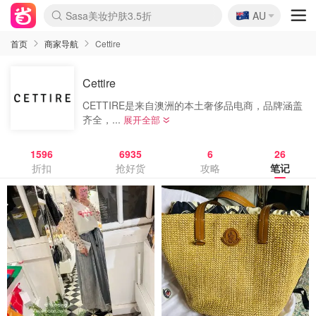
🇦🇺
Sasa美妆护肤3.5折
AU
lululemon折扣上新
SSENSE年中3折
FreshBeauty好价汇总
Cettire降价+叠9折
Farfetch折上8折
WWS Coles超市实拍
viagogo二手票捡漏
Myer清仓1折起
The Outnet奢牌1折起
David Jones 3折起
Flannels大牌1折
Perfumes Club护肤1折
AMIRO返校季6.2折
Oweek抽奖送Airpods
Amazon折扣汇总
eToro入金$200送$50
Amazon数码好物
ICONIC本周7.5折
ThedoubleF高奢地板价
Moose Knuckles 6折
丝芙兰5折起
EUFY官网3.7折起
Selenichast首饰2折
Trip机票酒店促销
YSL送5件彩妆礼
Amazon家居好物
BIGBANG巡演开票
David Jones时尚3折
Amazon美妆护肤
雅漾大喷$8
过敏原检测盒$33
伊索独家赠50ml沐浴露
科颜氏清仓3折
SEALIFE海洋馆门票6折
丝塔芙大白罐$16
订阅Newsletter送香薰
Cult Beauty 6.8折
Harrods圣诞日历2.3折
LN-CC奢牌私促3折
d'Alba空姐喷雾$16
EVE LOM套装逆天2折
Bernardelli独家4折
Adore Beauty 6折起
CT圣诞日历
Mytheresa奢品2.7折
Luxury Escapes 9折
Currentbody美容仪9折
卡诗9折+赠4件礼
MOON Garden Live
ALLSAINTS美衣3折
Roborock扫地机3.7折
Tingo Life水杯$24
首页
商家导航
Cettire
Cettire
CETTIRE是来自澳洲的本土奢侈品电商，品牌涵盖
齐全，...
展开全部
1596
6935
6
26
折扣
抢好货
攻略
笔记