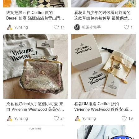
終於把黑五在 Cettire 買的
看花儿与少年的时候看到刘涛的
Diesel 迪赛 滿版貓貓包背出門啦
这款草编包有被种草 最近偶然看
～🐈 這包好多地方都賣完 Cettire
到cettier上面有在打折 最后含税
Yuhsing
14
捡漏小能手
1
不只有貨，還定價優勢➕額外折
515拿下 拿到实物之后感觉超值
扣 出貨也算快 收到這包本尊看
内衬就是一个小背包 还特别厚实
著滿滿的貓貓太滿意了 給它裝了
草包的质量也特别好 确定吊打
長腿 Hello Kitty 凯蒂猫 吊飾 這
loewe 超满意的
隻Kitty穿搭跟平常t shirt 牛仔褲
的我簡直ㄧ模一樣 目的地是奈良
美智的攝影展—繞遠路的風景 這
次不是畫展 而是展出奈良老師用
相機或手機拍下的日常📷 我特別
喜歡旅行的山子系列🤍 奈良老師
利用回收紙箱作了山子姐妹 體積
比較大的山子姊姊放不進車子被
另外寄送 後來奈良老師開車載山
子沿途旅行回家而誕生的作品 其
托君君好deal入手這個小可愛 來
看著DM推送 Cettire 折扣
他照片也有好多可愛小動物也有
自 Vivienne Westwood 薇薇安·
Vivienne Westwood 薇薇安·威斯
大量的貓貓 看完讓人心情溫暖開
威斯特伍德 銀色口金包 莫名想
特伍德 定價優勢➕額外10% 一直
心的攝影展🤍
Yuhsing
24
Yuhsing
19
要銀色包包 趁 Cettire 有額外9️⃣
以來都想要一條立體土星項鍊 好
折沖了 從義大利發貨 四天收到
價格忍不住拿下💕 New Petite
Granny Frame Purse 可手提、
Orb Pendant Necklace 土星立体
肩背2用包 22x17x7 厘米 有拉鏈
吊坠项链 有金色/銀色 實品太美