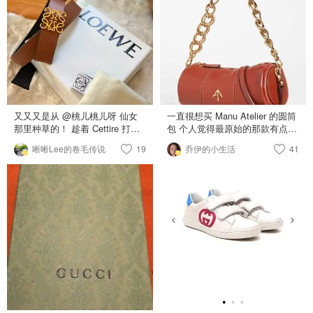
作成了抗水，耐久，保暖，抗风
的，这不是正好适合我嘛！一般
题！到手的时候还交了二十多的
功能的羽绒服。 顶好的材质 + 顶
没有极端情况我都懒得退，麻烦
税，算下来160加币的样子。这
好的技术 = 最温暖的羽绒服 说再
🖤 Moschino 莫斯奇诺 卫衣 我觉
个包包几乎全新，是Mark Cross
多，还是伤心，没有码了，我去
得尺码偏小，买的是6Y 之前那单
最近出的老花款式，正价
墙角哭。 求Dealmoonn 多推送
也给小朋友买了一件他家卫衣，
1000+美金。1/10价格买下😂 图
折扣大，降价给力的加鹅售价。
以为6Y会有点大，实际穿上觉得
三和图四是黑五在Outnet上买
真是看了寂寞~超级好看的冰
大小差不多（图3⃣️。图3⃣️小朋友
的。Kenzo这款深蓝色帆布小托
蓝，粉柠，本年度最佳颜色。
是3岁10个月，最近又长大一点
特是两年前的款式，类似的设计
白色长袖只能在我眼皮底下穿，
在influenceu上也有看到，不过是
又又又是从 @桃儿桃儿呀 仙女
一直很想买 Manu Atelier 的圆筒
深蓝色就省心很多！ 🖤 Comme
大号肩背款（influenceu大号只要
那里种草的！ 趁着 Cettire 打折
包 个人觉得最原始的那款有点
des Garcons Play Tee 这件也是
190，本来准备有额外折扣就下
收了。 从来没买过奢侈品腰带，
长，所以一直没下手 直到他们出
6Y，平铺感觉和卫衣大小一样 白
晰晰Lee的卷毛传说
19
手，谁想到黑五要到了这网站居
乔伊的小生活
41
买之前觉得性价比低、没那么划
了XX Mini的款才更加心动 非常
色短袖不一定要我盯着了，预计
然把这款包变回原价了？？怒不
算。买到手觉得好香！ 质感也太
喜欢这款的大小 两个肩带，一个
我们这里三四月份可以穿上
买！）自己更喜欢小号，也有肩
好了，通勤也不能穿什么花里胡
皮的一个金属的，肩带还可以拆
带可以背。而且容量也很大！上
哨的衣服，这一条腰带足够点亮
卸 颜色我的话，这个砖红色🧱非
面的老虎涂鸦艺术感浓重，logo
一整身了！太值了。
常经典也很百搭 其他的好几个颜
也不明显，是kenzo难得的好款
色也不错，比如小鸡黄和白雪公
式 Love Moschino是我没想到会
主 在我货比“五”家后，最终决定
买的包😂说实话这牌子我从来没
下手了！ 🧱24S - 折后297，满
看到喜欢过的东西哈哈哈哈但这
250额外8折，折上折后是237.6
个系列的包都好好看！！有斜挎
外加税，满250免运 🧱Cettire -
包，书包，单肩包，都是这种同
268.56无税，满250免运 其实这
色浮雕logo，不容易看出来，而
个也很划算！ 🧱Luisaviaroma -
且这款的配色看起来有点jw
415，运费25，星标无折扣 🧱
anderson帽子包的感觉！不是很