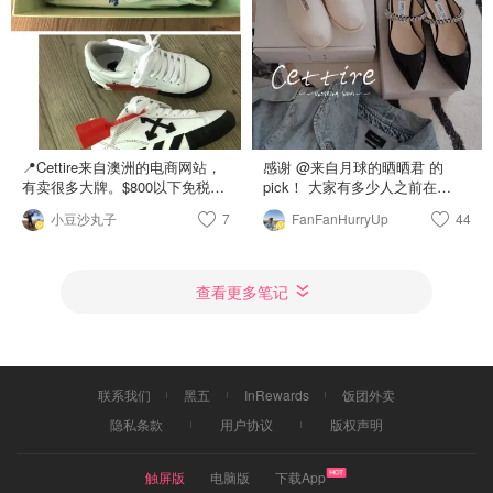
單了哈哈哈 送貨很快 兩天收貨
下沒錯啊 看來是發錯貨 歪腰😰
收到真的覺得很美 皮質太好了
不過也還好發錯貨 試穿發現S碼
又香 看看那光澤 這根本是
有些緊 還是M碼舒服 所以直接就
Celine 赛琳 box平替吧 當然不是
把S給退了 有點可惜沒看到實物
說長相啦是皮質 不過同樣就是怕
的藍/白色 感覺也很可愛呀🥺 不
刮 感覺不好打理 背起來方便性
過這裡還是要幫 Cettire說一下 我
也差一點 畢竟只能肩背不能斜挎
買過很多次 只有這次出錯 是靠
又有點猶豫要不要留🤔
譜的網站 都從義大利發貨 現在
也能免費退貨 方便許多 他家價
📍Cettire来自澳洲的电商网站，
感谢 @来自月球的晒晒君 的
格都比其他電商有優勢 再加上折
有卖很多大牌。$800以下免税，
pick！ 大家有多少人之前在
扣碼的時候又更優惠 有興趣還是
$250以上免运费。 之前看到对这
Cettire买过东西？相比于
小豆沙丸子
7
可以嘗試🤓
FanFanHurryUp
44
个网站不好的评价，还挺担心。
Ssense，Farfetch 和NAP，这家
但都还顺利，上周五晚上下的订
算是妥妥的后起之秀了。我也是
单，一周送到了。 💰$275打折入
去年底才开始在这个平台购物，
的低帮小白鞋，皮质的。刚好有
但渐渐的就发现了其妙不可言🤪
查看更多笔记
我的码 （原价好像$300多还是
Cettire是来自澳大利亚的新晋网
$400） 一般白色的鞋都会买皮质
红电商，旗下囊括超过500个一
的，这样如果蹭到或者灰都擦一
线大牌和设计师品牌。大牌里当
下，比较好打理。淡绿色的盒
红的 Bottega Veneta 宝缇嘉 ，
子，还送一个防尘袋。 关于码
Fendi 芬迪 ， Gucci 古驰 ，
联系我们
黑五
InRewards
饭团外卖
数，码很正，我一般穿36买的也
Loewe 罗意威 等等每次上新都很
是36。就是穿进去不大不小，穿
全，包括很多电商不提供的
隐私条款
用户协议
版权声明
一段时间会比之前更舒适一点也
Prada 普拉达 鞋包配饰全系列他
松一些。 挺好搭衣服的，休闲或
家都能买到！同时，他家还有许
触屏版
电脑版
下载App
者潮一些都可。记得当时种草这
多网红设计师品牌，像是 Guidi