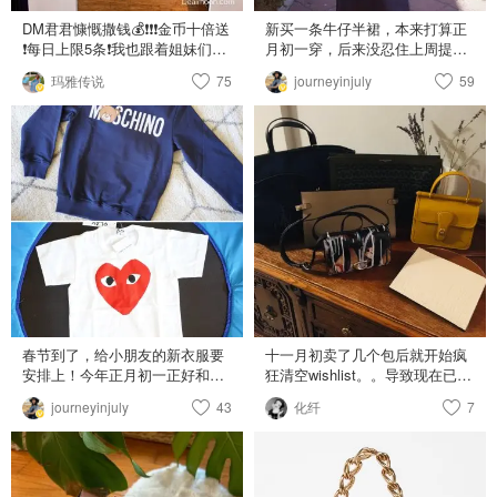
映的天空的颜色。 👉这款材制只
说是100%纯棉，其他什么资料都
DM君君慷慨撒钱💰❗️❗️❗️金币十倍送
新买一条牛仔半裙，本来打算正
没说。 😭只有M 码了，心碎
❗️每日上限5条❗️我也跟着姐妹们一
月初一穿，后来没忍住上周提前
了，抢得这么狠的吗？ 再去看另
起加入刷刷刷的晒货大军。💕 收
穿掉了 想找一条合适的牛仔裙不
玛雅传说
75
一款 🦢🦢Canada Goose
journeyinjuly
59
获一条MaxMara打底裤，舒适感
容易啊！只看图片会踩雷，有两
Junction 短款夹克，这款是白标
极强，穿件卫衣直接出街吧！
条裙子图片各个角度看着都很
羽绒服 Canada Goose Junction
Cettire 有卖，折扣后只要$39，
好，视频里模特一转圈裙子薄的
Cropped Jacket – Cettire 💰特价
size S主要是为了搭配我的狗狗
飘起来😑很感激这些带视频的商
$837.08 在原价 $1194.47 基础上
卫衣。实物很精致，超爱！ 衬衫
家！ 我买的这条是 Diesel 迪赛
30%off ，这个折扣明显大些。 ✅
是 Vince 的，立领设计有点土，
有点长，基本上到我脚踝。版型
颜色 粉柠色，这种粉色，是很鲜
我把它当翻领穿，配一条贵气的
是A字型，面料不软，裙子的“A”
嫩的粉。自然又自清新的粉色，
项链 效果立显。 top Vince
能保持住。尺码方面我觉得码
好看啊~ 👉网上报得资料材质是
Leggings Max Mara 麦丝玛拉 鞋
正，就选的平时size 和小朋友的
100%尼龙，没说其他的，我只能
Prada 普拉达
衣服一起在 Cettire 买的，主要是
脑补 😭一看也只有L 码，什么都
我自己要买裙子，拿他衣服凑单
不给我留，害我白高兴一场。 😭
来着 🖤 卫衣 Maison Kitsune 半
😭😭终于等到加鹅降价，可是没
裙 Diesel 迪赛 鞋 Comme des
码了，心塞到不行。 简单了解一
Garcons Play 帽 Acne Studios
春节到了，给小朋友的新衣服要
十一月初卖了几个包后就开始疯
下，为什么加拿大鹅这么受欢
包 Chanel 香奈儿
安排上！今年正月初一正好和小
狂清空wishlist。。导致现在已经
迎？ 还是要从制作原料来说起
朋友生日同一天，可以省一套衣
买了七个包 还不包括几十来块的
因为用了高性能面料， 而面料的
journeyinjuly
43
化纤
7
服😎 两件都是在 Cettire 买的。
小包。。还有三个想买。。 之前
原材料来自自然界的鹅类,这是一
这是我第二次在CETTIRE下单，
和大家分享过的三个就不说了 图
种可再生资源。 对得，据说是用
两次购物体验都挺好 之前在网上
二是在美国二手网The Real Real
蓬松度较高的鹅绒作为填充物
做了点功课，看到说，只要不退
买的Mark Cross手包。包包两侧
的。 然后搭配耐久防水表层，制
货在CETTIRE买东西还是不错
自己去打个孔当斜挎包完全没问