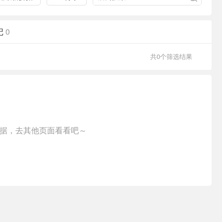
记
0
共0个筛选结果
据，去其他页面看看吧～