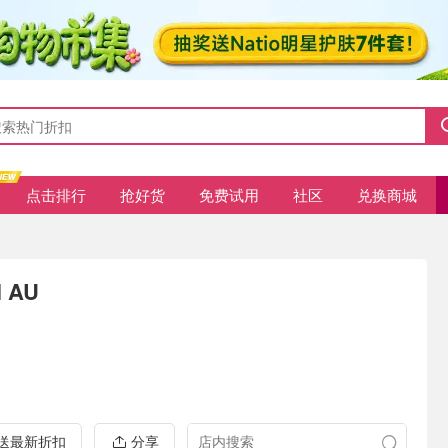
点击排行
抢好货
免费试用
社区
兑换商城
l AU
推送最新折扣
分享