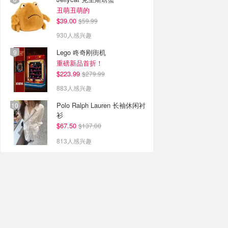
丑萌丑萌的
$39.00
$59.99
930人感兴趣
Lego 咚奇刚街机
重磅新品首折！
$223.99
$279.99
883人感兴趣
Polo Ralph Lauren 长袖休闲衬
衫
$67.50
$137.00
813人感兴趣