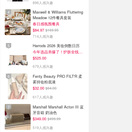
896人感兴趣
Maxwell & Williams Fluttering
Meadow 12件餐具套装
春日感氛围餐具
$84.97
$169.95
714人感兴趣
Harrods 2026 美妆倒数日历
今年选品夯爆了！护肤全线都很绝
$525.00
679人感兴趣
Fenty Beauty PRO FILT'R 柔
雾持妆粉底液
$32.00
$64.00
617人感兴趣
Marshall Marshall Acton III 蓝
牙音箱 奶油色
$349.00
$499.99
519人感兴趣