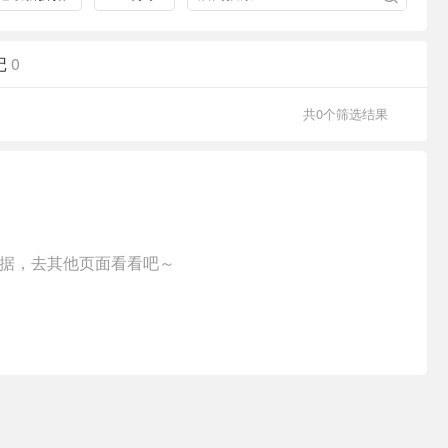
记
0
共0个筛选结果
据，去其他页面看看吧～