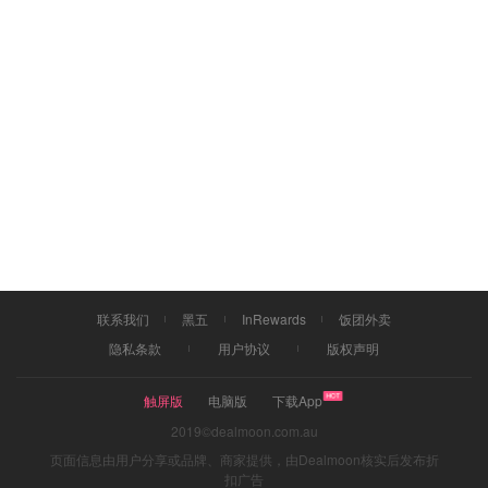
联系我们
黑五
InRewards
饭团外卖
隐私条款
用户协议
版权声明
触屏版
电脑版
下载App
2019©dealmoon.com.au
页面信息由用户分享或品牌、商家提供，由Dealmoon核实后发布折
扣广告