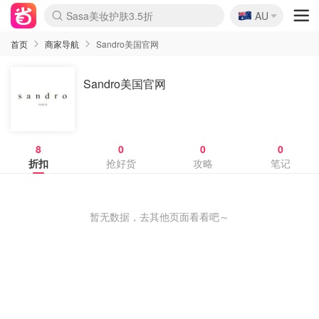
🇦🇺
Sasa美妆护肤3.5折
AU
lululemon折扣上新
SSENSE年中2.5折
FreshBeauty好价汇总
Cettire降价+叠9折
WWS Coles超市实拍
viagogo二手票捡漏
Myer折扣汇总
The Outnet奢牌1折起
David Jones 3折起
Flannels大牌1折
Perfumes Club护肤1折
AMIRO面罩$251
Amazon折扣汇总
eToro入金$200送$50
Amazon数码好物
ICONIC本周7.5折
ThedoubleF高奢地板价
Moose Knuckles 6折
EUFY摄像头$98
Selenichast首饰2折
Trip机票酒店促销
YSL送5件彩妆礼
Amazon家居好物
Amazon美妆护肤
雅漾大喷$8
过敏原检测盒$33
科颜氏高保湿面霜$29
SEALIFE海洋馆门票6折
丝塔芙大白罐$16
订阅Newsletter送香薰
Cult Beauty 6.8折
Harrods圣诞日历$525
LN-CC奢牌私促3折
d'Alba空姐喷雾$16
EVE LOM套装£56
Bernardelli独家4折
Adore Beauty 6折起
CT圣诞日历
Mytheresa奢品2.7折
Luxury Escapes 9折
Currentbody美容仪$881
MOON Garden Live
Roborock扫地机$649
Valentino官网5折
CR洗护套装$23
修丽可4件套$159
GANNI官网4.5折
Stylevana韩妆4折
Tessabit高奢8.5折
OGX洗发水$11
Amazon阿德莱德次日达
卡诗8.5折+赠礼
Philips Hue灯具8折
La Mer送8件礼值$529
首页
商家导航
Sandro美国官网
Sandro美国官网
8
0
0
0
折扣
抢好货
攻略
笔记
暂无数据，去其他页面看看吧～