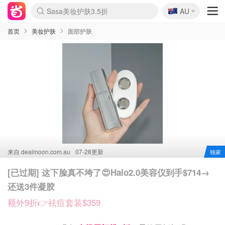
🇦🇺
Sasa美妆护肤3.5折
AU
lululemon折扣上新
SSENSE年中2.5折
FreshBeauty好价汇总
Cettire降价+叠9折
WWS Coles超市实拍
viagogo二手票捡漏
Myer折扣汇总
The Outnet奢牌1折起
David Jones 3折起
Flannels大牌1折
Perfumes Club护肤1折
AMIRO面罩$251
Amazon折扣汇总
eToro入金$200送$50
Amazon数码好物
ICONIC本周7.5折
ThedoubleF高奢地板价
Moose Knuckles 6折
EUFY摄像头$98
Selenichast首饰2折
Trip机票酒店促销
YSL送5件彩妆礼
Amazon家居好物
Amazon美妆护肤
雅漾大喷$8
过敏原检测盒$33
科颜氏高保湿面霜$29
SEALIFE海洋馆门票6折
丝塔芙大白罐$16
订阅Newsletter送香薰
Cult Beauty 6.8折
Harrods圣诞日历$525
LN-CC奢牌私促3折
d'Alba空姐喷雾$16
EVE LOM套装£56
Bernardelli独家4折
Adore Beauty 6折起
CT圣诞日历
Mytheresa奢品2.7折
Luxury Escapes 9折
Currentbody美容仪$881
MOON Garden Live
Roborock扫地机$649
Tingo Life水杯$24
Valentino官网5折
CR洗护套装$23
修丽可4件套$159
GANNI官网4.5折
Stylevana韩妆4折
Tessabit高奢8.5折
OGX洗发水$11
Amazon阿德莱德次日达
卡诗8.5折+赠礼
Philips Hue灯具8折
La Mer送8件礼值$529
首页
美妆护肤
面部护肤
来自
dealmoon.com.au
07-28更新
独家
[已过期] 这下脸真不垮了😍Halo2.0美容仪到手$714→
还送3件凝胶
额外9折👉祛痘套装$359