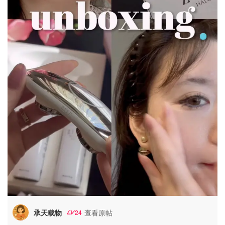
承天载物
查看原帖
24