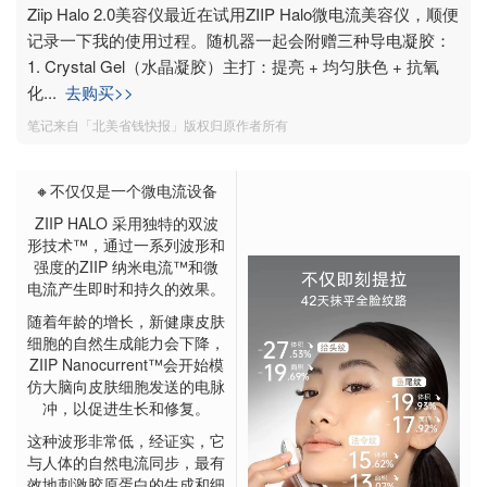
Ziip Halo 2.0美容仪最近在试用ZIIP Halo微电流美容仪，顺便
记录一下我的使用过程。随机器一起会附赠三种导电凝胶：
1. Crystal Gel（水晶凝胶）主打：提亮 + 均匀肤色 + 抗氧
化
...
去购买>>
笔记来自「北美省钱快报」版权归原作者所有
🔸不仅仅是一个微电流设备
ZIIP HALO 采用独特的双波
形技术™，通过一系列波形和
强度的ZIIP 纳米电流™和微
电流产生即时和持久的效果。
随着年龄的增长，新健康皮肤
细胞的自然生成能力会下降，
ZIIP Nanocurrent™会开始模
仿大脑向皮肤细胞发送的电脉
冲，以促进生长和修复。
这种波形非常低，经证实，它
与人体的自然电流同步，最有
效地刺激胶原蛋白的生成和细