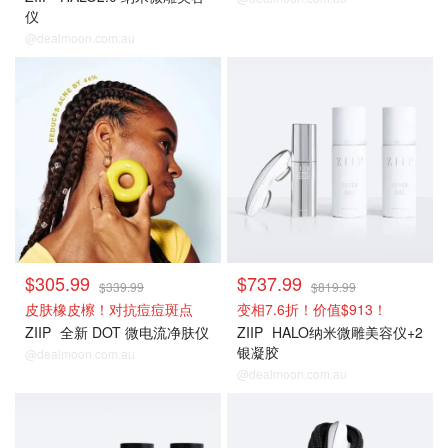
仪
@dealmoon.com.au
美容仪9折
美容仪9折
$305.99
$737.99
$339.99
$819.99
皮肤橡皮檫！对抗痘痘斑点
变相7.6折！价值$913！
ZIIP
全新 DOT 微电流净肤仪
ZIIP
HALO纳米微雕美容仪+2
银凝胶
@dealmoon.com.au
@dealmoon.com.au
美容仪9折
美容仪9折