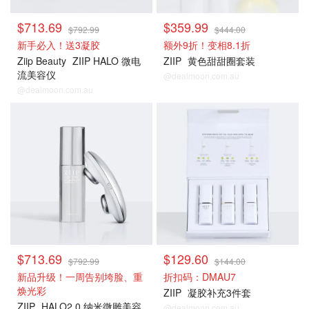
$713.69
$359.99
$792.99
$444.00
新手必入！送3凝胶
额外9折！变相8.1折
Ziip Beauty
ZIIP HALO 微电
ZIIP
黄色甜甜圈套装
流美容仪
@dealmoon.com.au
@dealmoon.com.au
美容仪9折
美容仪9折
$713.69
$129.60
$792.99
$144.00
新品升级！一周告别垮脸、重
折扣码：DMAU7
焕光彩
ZIIP
凝胶补充3件套
ZIIP
HALO2.0 纳米微雕美容
@dealmoon.com.au