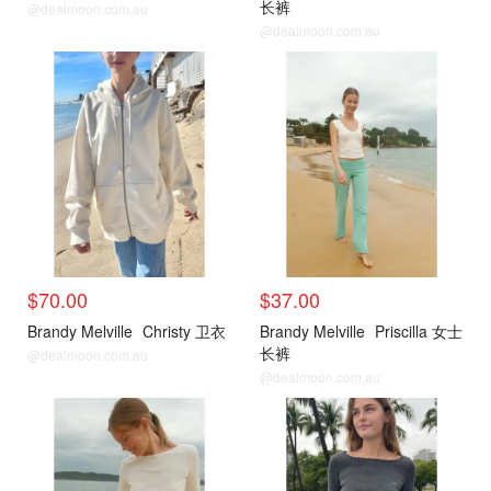
长裤
@dealmoon.com.au
@dealmoon.com.au
$70.00
$37.00
Brandy Melville
Christy 卫衣
Brandy Melville
Priscilla 女士
长裤
@dealmoon.com.au
@dealmoon.com.au