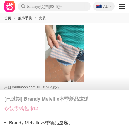
🇦🇺
Sasa美妆护肤3.5折
AU
lululemon折扣上新
SSENSE年中2.5折
FreshBeauty好价汇总
Cettire降价+叠9折
WWS Coles超市实拍
viagogo二手票捡漏
Myer折扣汇总
The Outnet奢牌1折起
David Jones 3折起
Flannels大牌1折
Perfumes Club护肤1折
AMIRO面罩$251
Amazon折扣汇总
eToro入金$200送$50
Amazon数码好物
ICONIC本周7.5折
ThedoubleF高奢地板价
Moose Knuckles 6折
EUFY摄像头$98
Selenichast首饰2折
Trip机票酒店促销
YSL送5件彩妆礼
Amazon家居好物
Amazon美妆护肤
雅漾大喷$8
过敏原检测盒$33
科颜氏高保湿面霜$29
SEALIFE海洋馆门票6折
丝塔芙大白罐$16
订阅Newsletter送香薰
Cult Beauty 6.8折
Harrods圣诞日历$525
LN-CC奢牌私促3折
d'Alba空姐喷雾$16
EVE LOM套装£56
Bernardelli独家4折
Adore Beauty 6折起
CT圣诞日历
Mytheresa奢品2.7折
Luxury Escapes 9折
Currentbody美容仪$881
MOON Garden Live
Roborock扫地机$649
Tingo Life水杯$24
Valentino官网5折
CR洗护套装$23
修丽可4件套$159
GANNI官网4.5折
Stylevana韩妆4折
Tessabit高奢8.5折
OGX洗发水$11
Amazon阿德莱德次日达
卡诗8.5折+赠礼
Philips Hue灯具8折
La Mer送8件礼值$529
首页
服饰手袋
女装
来自
dealmoon.com.au
07-04发布
[已过期] Brandy Melville本季新品速递
条纹零钱包 $12
Brandy Melville本季新品速递。