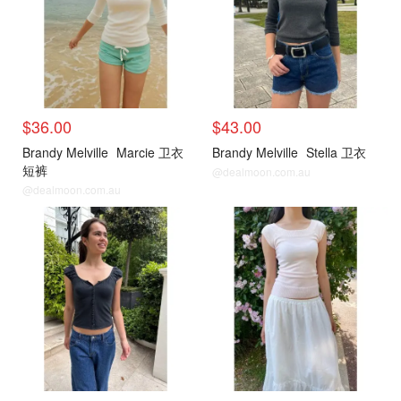
$36.00
$43.00
Brandy Melville
Marcie 卫衣
Brandy Melville
Stella 卫衣
短裤
@dealmoon.com.au
@dealmoon.com.au