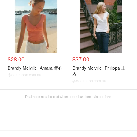
$28.00
$37.00
Brandy Melville
Amara 背心
Brandy Melville
Philippa 上
衣
@dealmoon.com.au
@dealmoon.com.au
Dealmoon may be paid when users buy items via our links.