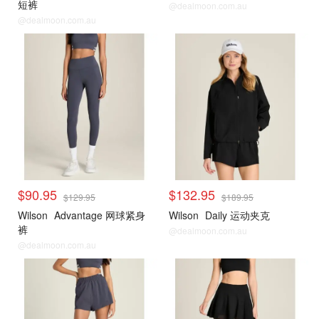
短裤
@dealmoon.com.au
@dealmoon.com.au
$90.95
$132.95
$129.95
$189.95
Wilson
Advantage 网球紧身
Wilson
Daily 运动夹克
裤
@dealmoon.com.au
@dealmoon.com.au