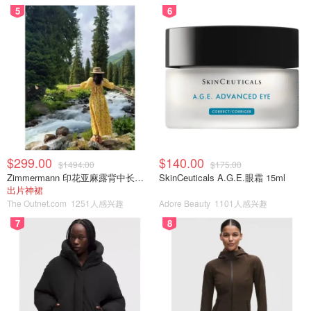
5
6
$299.00
$140.00
$1494.00
$175.00
Zimmermann 印花亚麻露背中长连衣裙
SkinCeuticals A.G.E.眼霜 15ml
出片神裙
The Outnet.com
1251人感兴趣
Adore Beauty
1101人感兴趣
7
8