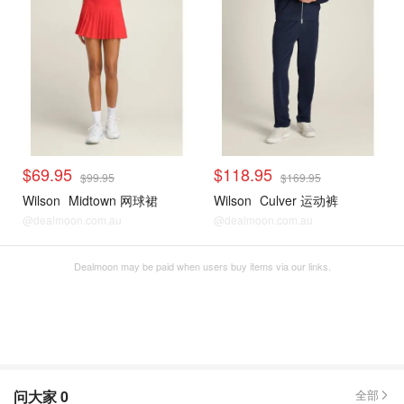
$69.95
$118.95
$99.95
$169.95
Wilson
Midtown 网球裙
Wilson
Culver 运动裤
@dealmoon.com.au
@dealmoon.com.au
Dealmoon may be paid when users buy items via our links.
问大家
0
全部