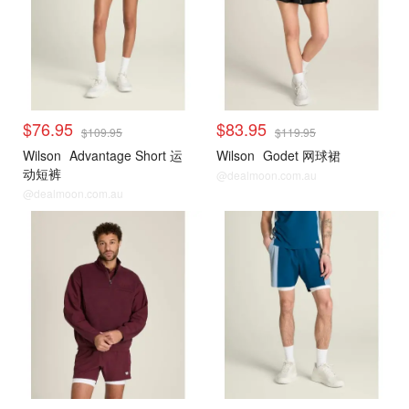
$76.95
$83.95
$109.95
$119.95
Wilson
Advantage Short 运
Wilson
Godet 网球裙
动短裤
@dealmoon.com.au
@dealmoon.com.au