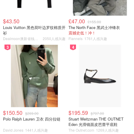
$43.50
£47.00
£155.00
Louis Vuitton 黑色荷叶边罗纹棉质开
The North Face 黑武士冲锋衣
衫
震撼史低！冲！
Dealmoon澳新省钱快报
2050人感兴趣
Flannels
1761人感兴趣
3
4
$150.50
$195.59
$269.00
$707.00
Polo Ralph Lauren 卫衣 四分拉链
Stuart Weitzman THE OUTNET
Eden 光滑镜面皮芭蕾平底鞋
David Jones
1441人感兴趣
The Outnet.com
1269人感兴趣