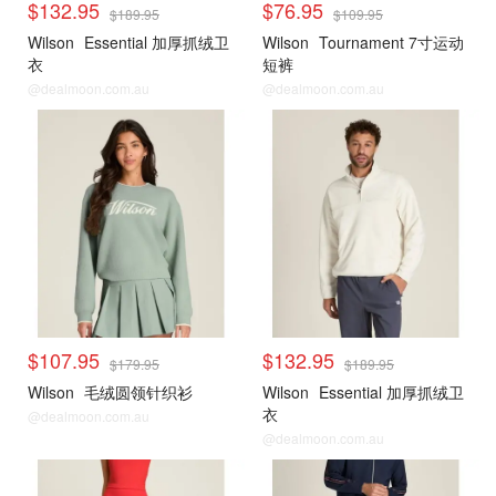
$132.95
$76.95
$189.95
$109.95
Wilson
Essential 加厚抓绒卫
Wilson
Tournament 7寸运动
衣
短裤
@dealmoon.com.au
@dealmoon.com.au
$107.95
$132.95
$179.95
$189.95
Wilson
毛绒圆领针织衫
Wilson
Essential 加厚抓绒卫
衣
@dealmoon.com.au
@dealmoon.com.au