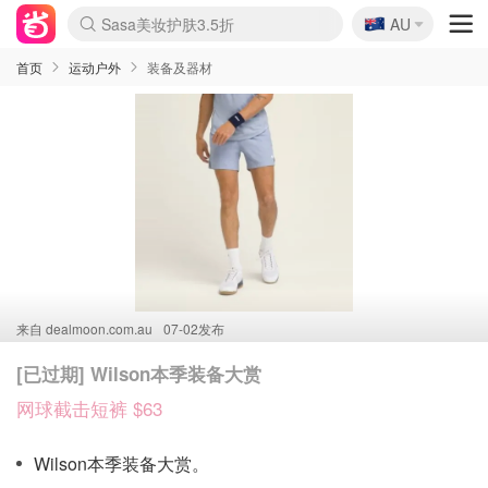
🇦🇺
Sasa美妆护肤3.5折
AU
lululemon折扣上新
SSENSE年中2.5折
FreshBeauty好价汇总
Cettire降价+叠9折
WWS Coles超市实拍
viagogo二手票捡漏
Myer超级周末
The Outnet奢牌1折起
David Jones 3折起
Flannels大牌1折
Perfumes Club护肤1折
AMIRO面罩$251
Amazon折扣汇总
eToro入金$200送$50
Amazon数码好物
ICONIC本周7.5折
ThedoubleF高奢地板价
Moose Knuckles 6折
丝芙兰5折起
EUFY摄像头$98
Selenichast首饰2折
Trip机票酒店促销
YSL送5件彩妆礼
Amazon家居好物
Amazon美妆护肤
雅漾大喷$8
过敏原检测盒$33
伊索独家赠50ml沐浴露
科颜氏高保湿面霜$29
SEALIFE海洋馆门票6折
丝塔芙大白罐$16
订阅Newsletter送香薰
Cult Beauty 6.8折
Harrods圣诞日历$525
LN-CC奢牌私促3折
d'Alba空姐喷雾$16
EVE LOM套装£56
Bernardelli独家4折
Adore Beauty 6折起
CT圣诞日历
Mytheresa奢品2.7折
Luxury Escapes 9折
Currentbody美容仪$881
MOON Garden Live
Roborock扫地机$649
Tingo Life水杯$24
Valentino官网5折
CR洗护套装$23
修丽可4件套$159
Myer彩妆2件7折
GANNI官网4.5折
Stylevana韩妆4折
Tessabit高奢8.5折
OGX洗发水$11
Amazon阿德莱德次日达
卡诗8.5折+赠礼
Philips Hue灯具8折
首页
运动户外
装备及器材
来自
dealmoon.com.au
07-02发布
[已过期] Wilson本季装备大赏
网球截击短裤 $63
Wilson本季装备大赏。