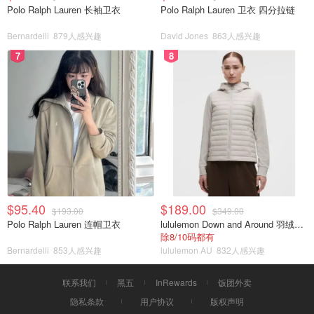
Polo Ralph Lauren 长袖卫衣
Polo Ralph Lauren 卫衣 四分拉链
Bernardelli
879人感兴趣
David Jones
863人感兴趣
7
8
$95.40
$189.00
$193.00
$349.00
Polo Ralph Lauren 连帽卫衣
lululemon Down and Around 羽绒夹克
除8/10码都有
Bernardelli
853人感兴趣
lululemon AU
832人感兴趣
联系我们
黑五
InRewards
饭团外卖
隐私条款
用户协议
版权声明