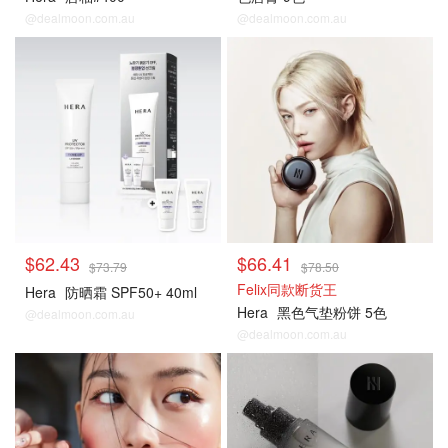
@dealmoon.com.au
@dealmoon.com.au
$62.43
$66.41
$73.79
$78.50
Felix同款断货王
Hera
防晒霜 SPF50+ 40ml
Hera
黑色气垫粉饼 5色
@dealmoon.com.au
@dealmoon.com.au