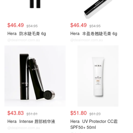
$46.49
$46.49
$54.95
$54.95
Hera
防水睫毛膏 6g
Hera
丰盈卷翘睫毛膏 6g
@dealmoon.com.au
@dealmoon.com.au
$43.83
$51.80
$51.81
$61.23
Hera
Intense 唇部精华液
Hera
UV Protector CC霜
SPF50+ 50ml
@dealmoon.com.au