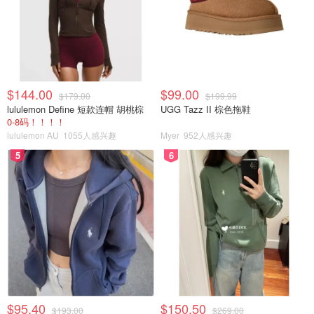
$144.00
$99.00
$179.00
$199.99
lululemon Define 短款连帽 胡桃棕
UGG Tazz II 棕色拖鞋
0-8码！！！！
lululemon AU
1055人感兴趣
Myer
952人感兴趣
5
6
$95.40
$150.50
$193.00
$269.00