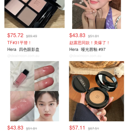
$75.72
$43.83
$89.49
$51.81
TF#31平替！
赵露思同款！美爆了！
Hera
四色眼影盘
Hera
哑光唇釉 #97
@dealmoon.com.au
@dealmoon.com.au
$43.83
$57.11
$51.81
$67.51