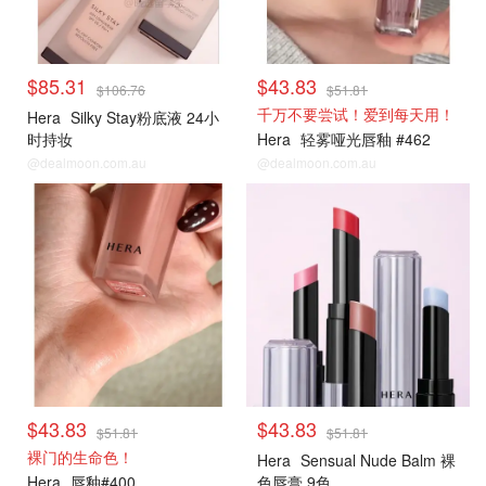
$85.31
$43.83
$106.76
$51.81
千万不要尝试！爱到每天用！
Hera
Silky Stay粉底液 24小
时持妆
Hera
轻雾哑光唇釉 #462
@dealmoon.com.au
@dealmoon.com.au
$43.83
$43.83
$51.81
$51.81
裸门的生命色！
Hera
Sensual Nude Balm 裸
Hera
唇釉#400
色唇膏 9色