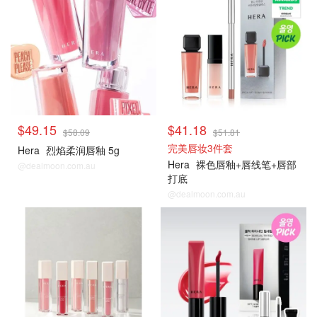
$49.15
$41.18
$58.09
$51.81
完美唇妆3件套
Hera
烈焰柔润唇釉 5g
Hera
裸色唇釉+唇线笔+唇部
@dealmoon.com.au
打底
@dealmoon.com.au