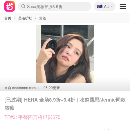
🇦🇺
Sasa美妆护肤3.5折
AU
lululemon折扣上新
SSENSE年中3折
FreshBeauty好价汇总
Cettire降价+叠9折
WWS Coles超市实拍
viagogo二手票捡漏
Myer超级周末1折
The Outnet奢牌1折起
David Jones 3折起
Flannels大牌1折
Perfumes Club护肤1折
AMIRO返校季6.2折
Amazon折扣汇总
eToro入金$200送$50
Amazon数码好物
ICONIC本周7.5折
ThedoubleF高奢地板价
Moose Knuckles 6折
丝芙兰5折起
EUFY官网3.7折起
Selenichast首饰2折
Trip机票酒店促销
YSL送5件彩妆礼
Amazon家居好物
Amazon美妆护肤
雅漾大喷$8
过敏原检测盒$33
伊索独家赠50ml沐浴露
科颜氏清仓3折
SEALIFE海洋馆门票6折
丝塔芙大白罐$16
订阅Newsletter送香薰
Cult Beauty 6.8折
Harrods圣诞日历2.3折
LN-CC奢牌私促3折
d'Alba空姐喷雾$16
EVE LOM套装逆天2折
Bernardelli独家4折
Adore Beauty 6折起
CT圣诞日历
Mytheresa奢品2.7折
Luxury Escapes 9折
Currentbody美容仪9折
MOON Garden Live
Roborock扫地机3.7折
Tingo Life水杯$24
Valentino官网5折
CR洗发护发6.3折
修丽可套装7.4折
Myer彩妆2件7折
GANNI官网4.5折
Stylevana韩妆4折
Tessabit高奢8.5折
OGX洗护4折
Amazon阿德莱德次日达
卡诗8.5折+赠礼
Philips Hue灯具8折
首页
美妆护肤
彩妆
来自
dealmoon.com.au
05-29更新
[已过期] HERA 全场8.9折+9.4折 | 收赵露思/Jennie同款
唇釉
TF#31平替四宫格眼影$75