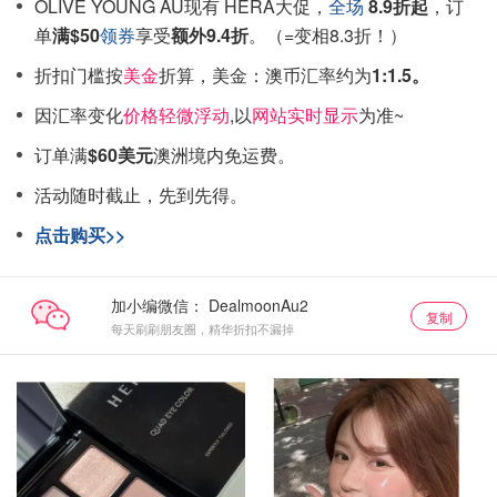
OLIVE YOUNG AU现有 HERA大促，
全场
8.9折起
，订
单
满$50
领券
享受
额外9.4折
。（=变相8.3折！）
折扣门槛按
美金
折算，美金：澳币汇率约为
1:1.5。
因汇率变化
价格轻微浮动
,以
网站实时显示
为准~
订单满
$60美元
澳洲境内免运费。
活动随时截止，先到先得。
点击购买>>
加小编微信：
复制
每天刷刷朋友圈，精华折扣不漏掉