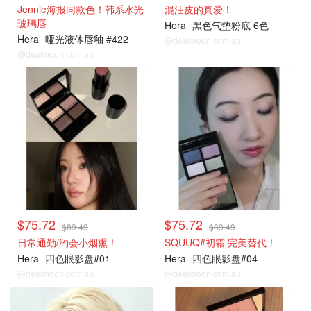
Jennie海报同款色！韩系水光
混油皮的真爱！
玻璃唇
Hera
黑色气垫粉底 6色
Hera
哑光液体唇釉 #422
@dealmoon.com.au
@dealmoon.com.au
$75.72
$75.72
$89.49
$89.49
日常通勤/约会小烟熏！
SQUUQ#初霜 完美替代！
Hera
四色眼影盘#01
Hera
四色眼影盘#04
@dealmoon.com.au
@dealmoon.com.au