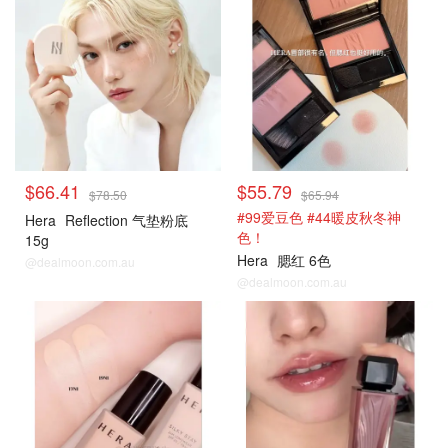
$66.41
$55.79
$78.50
$65.94
#99爱豆色 #44暖皮秋冬神
Hera
Reflection 气垫粉底
色！
15g
Hera
腮红 6色
@dealmoon.com.au
@dealmoon.com.au