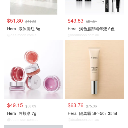
$51.80
$43.83
$61.23
$51.81
Hera
液体腮红 8g
Hera
润色唇部精华液 6色
@dealmoon.com.au
@dealmoon.com.au
$49.15
$63.76
$58.09
$75.36
Hera
唇颊彩 7g
Hera
隔离霜 SPF50+ 35ml
@dealmoon.com.au
@dealmoon.com.au