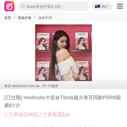
🇦🇺
Sasa美妆护肤3.5折
AU
lululemon折扣上新
SSENSE年中3折
FreshBeauty好价汇总
Cettire降价+叠9折
Farfetch折上8折
WWS Coles超市实拍
viagogo二手票捡漏
Myer清仓1折起
The Outnet奢牌1折起
David Jones 3折起
Flannels大牌1折
Perfumes Club护肤1折
AMIRO返校季6.2折
Oweek抽奖送Airpods
Amazon折扣汇总
eToro入金$200送$50
Amazon数码好物
ICONIC本周7.5折
ThedoubleF高奢地板价
Moose Knuckles 6折
丝芙兰5折起
EUFY官网3.7折起
Selenichast首饰2折
Trip机票酒店促销
YSL送5件彩妆礼
Amazon家居好物
BIGBANG巡演开票
David Jones时尚3折
Amazon美妆护肤
雅漾大喷$8
过敏原检测盒$33
伊索独家赠50ml沐浴露
科颜氏清仓3折
SEALIFE海洋馆门票6折
丝塔芙大白罐$16
订阅Newsletter送香薰
Cult Beauty 6.8折
Harrods圣诞日历2.3折
LN-CC奢牌私促3折
d'Alba空姐喷雾$16
EVE LOM套装逆天2折
Bernardelli独家4折
Adore Beauty 6折起
CT圣诞日历
Mytheresa奢品2.7折
Luxury Escapes 9折
Currentbody美容仪9折
卡诗9折+赠4件礼
MOON Garden Live
ALLSAINTS美衣3折
Roborock扫地机3.7折
Tingo Life水杯$24
Valentino官网5折
CR洗发护发6.3折
首页
美妆护肤
身体护理
来自
dealmoon.com.au
07-13更新
[已过期] medicube大促🎀Tiktok超火肯豆同款PDRN面
膜$7/片
🇰🇷药妆店销冠三文鱼面霜$28