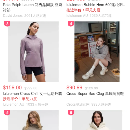
Polo Ralph Lauren 郑秀晶同款 亚麻
lululemon Bubble-Hem 600蓬松羽绒夹克
衬衫
接近半价！罕见力度
David Jones
2061人感兴趣
lululemon AU
1039人感兴趣
3
4
$159.00
$90.99
$299.00
$129.99
lululemon Cross Chill 女士运动外套
Crocs Super Bae Clog 厚底洞洞鞋
接近半价！罕见力度
lululemon AU
1033人感兴趣
Crocs澳洲官网
993人感兴趣
5
6