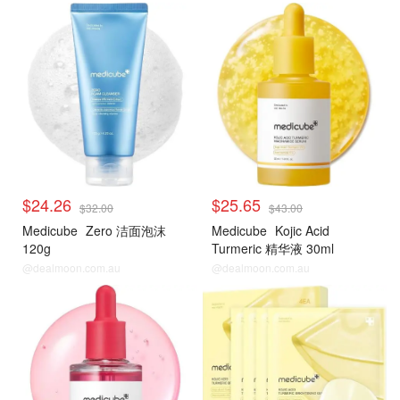
$24.26
$25.65
$32.00
$43.00
Medicube
Zero 洁面泡沫
Medicube
Kojic Acid
120g
Turmeric 精华液 30ml
@dealmoon.com.au
@dealmoon.com.au