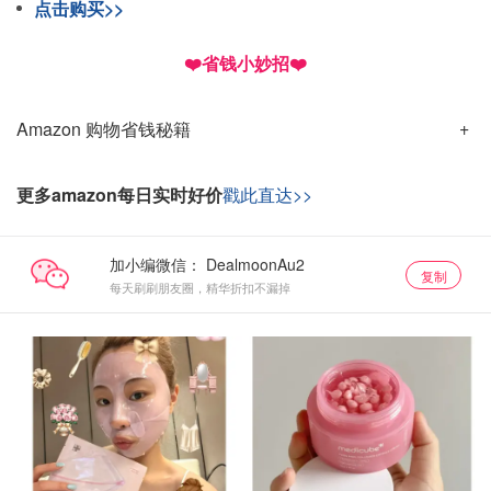
点击购买>>
❤️省钱小妙招❤️
Amazon 购物省钱秘籍
更多amazon每日实时好价
戳此直达>>
加小编微信：
复制
每天刷刷朋友圈，精华折扣不漏掉