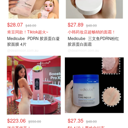
$28.07
$27.89
$48.00
$48.00
肯豆同款！Tiktok超火~
小韩药妆店超畅销的面霜！
Medicube
PDRN 胶原蛋白凝
Medicube
三文鱼PDRN粉红
胶面膜 4片
胶原蛋白面霜
@dealmoon.com.au
@dealmoon.com.au
$223.06
$27.35
$550.00
$48.00
张元英代言！
$0.4/片！要啥自行车