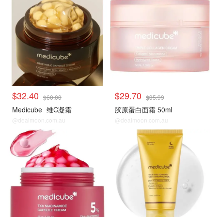
$32.40
$29.70
$60.00
$35.99
Medicube
维C凝霜
胶原蛋白面霜 50ml
@dealmoon.com.au
@dealmoon.com.au