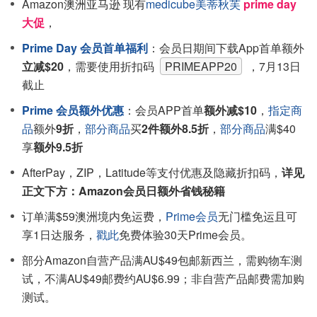
Amazon澳洲亚马逊 现有
medicube美蒂秋芙
prime day
大促
，
Prime Day 会员首单福利
：会员日期间下载App首单额外
立减$20
，需要使用折扣码
PRIMEAPP20
，7月13日
截止
Prime 会员额外优惠
：会员APP首单
额外减$10
，
指定商
品
额外
9折
，
部分商品
买
2件额外8.5折
，
部分商品
满$40
享
额外9.5折
AfterPay，ZIP，Latitude等支付优惠及隐藏折扣码，
详见
正文下方：Amazon会员日额外省钱秘籍
订单满$59澳洲境内免运费，
Prime会员
无门槛免运且可
享1日达服务，
戳此
免费体验30天Prime会员。
部分Amazon自营产品满AU$49包邮新西兰，需购物车测
试，不满AU$49邮费约AU$6.99；非自营产品邮费需加购
测试。