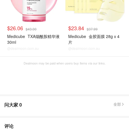
$26.06
$23.84
$43.00
$37.99
Medicube
TXA烟酰胺精华液
Medicube
金胶面膜 28g x 4
30ml
片
@dealmoon.com.au
@dealmoon.com.au
Dealmoon may be paid when users buy items via our links.
问大家
0
全部
评论