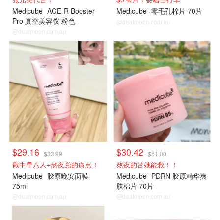
Medicube
AGE-R Booster
Medicube
零毛孔棉片 70片
Pro 真空美容仪 粉色
@dealmoon.com.au
@dealmoon.com.au
$29.16
$30.42
$33.99
$51.00
戳中早八人+熬夜党的痛点！
熬夜的苦她能救！！
Medicube
胶原晚安面膜
Medicube
PDRN 胶原精华爽
75ml
肤棉片 70片
@dealmoon.com.au
@dealmoon.com.au