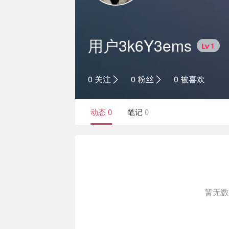
用户3k6Y3ems
1
0 关注
0 粉丝
0 被喜欢
动态
0
笔记
0
暂无数