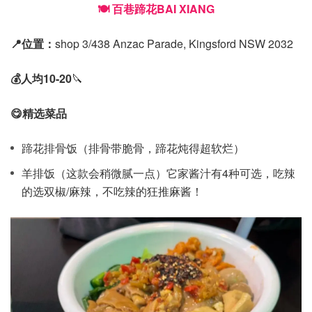
🍽️ 百巷蹄花BAI XIANG
📍位置：
shop 3/438 Anzac Parade, Kingsford NSW 2032
💰人均10-20
🔪
😋精选菜品
蹄花排骨饭（排骨带脆骨，蹄花炖得超软烂）
羊排饭（这款会稍微腻一点）它家酱汁有4种可选，吃辣
的选双椒/麻辣，不吃辣的狂推麻酱！