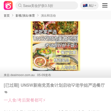
🇦🇺
Sasa美妆护肤3.5折
AU
lululemon折扣上新
SSENSE年中3折
FreshBeauty好价汇总
Cettire降价+叠9折
Farfetch折上8折
WWS Coles超市实拍
viagogo二手票捡漏
Myer清仓1折起
The Outnet奢牌1折起
David Jones 3折起
Flannels大牌1折
Perfumes Club护肤1折
AMIRO返校季6.2折
Oweek抽奖送Airpods
Amazon折扣汇总
eToro入金$200送$50
Amazon数码好物
ICONIC本周7.5折
ThedoubleF高奢地板价
Moose Knuckles 6折
丝芙兰5折起
EUFY官网3.7折起
Selenichast首饰2折
Trip机票酒店促销
YSL送5件彩妆礼
Amazon家居好物
BIGBANG巡演开票
David Jones时尚3折
Amazon美妆护肤
雅漾大喷$8
过敏原检测盒$33
伊索独家赠50ml沐浴露
科颜氏清仓3折
SEALIFE海洋馆门票6折
丝塔芙大白罐$16
订阅Newsletter送香薰
Cult Beauty 6.8折
Harrods圣诞日历2.3折
LN-CC奢牌私促3折
d'Alba空姐喷雾$16
EVE LOM套装逆天2折
Bernardelli独家4折
Adore Beauty 6折起
CT圣诞日历
Mytheresa奢品2.7折
Luxury Escapes 9折
Currentbody美容仪9折
卡诗9折+赠4件礼
MOON Garden Live
ALLSAINTS美衣3折
Roborock扫地机3.7折
Tingo Life水杯$24
Valentino官网5折
CR洗发护发6.3折
首页
影视/演出/体育
演出和活动
来自
dealmoon.com.au
05-09发布
[已过期] UNSW新南党觅食计划启动💡老学姐严选餐厅
👊
一人食/考后聚餐都可⚡