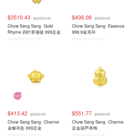
$3510.43
$436.08
$22000.00
$2830.00
Chow Sang Sang
Gold
Chow Sang Sang
Essence
Rhyme 四叶草项链 999足金
999.9金耳环
@dealmoon.com.au
@dealmoon.com.au
$413.42
$551.77
$2280.00
$3580.00
Chow Sang Sang
Charme
Chow Sang Sang
Charme
金猴吊坠 999足金
足金葫芦串饰
@dealmoon.com.au
@dealmoon.com.au