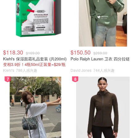
$118.30
$150.50
$169.00
$269.00
Kiehl's 保湿面霜礼品套装 (共200ml)
Polo Ralph Lauren 卫衣 四分拉链
变相3.9折！4瓶50ml正装量=$29/瓶
Kiehl's
786人感兴趣
David Jones
744人感兴趣
7
8