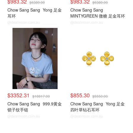
$983.32
$983.32
$6380.00
$6380.00
Chow Sang Sang
Yong 足金
Chow Sang Sang
耳环
MINTYGREEN 微糖 足金耳环
@dealmoon.com.au
@dealmoon.com.au
$3352.31
$855.30
$18817.00
$5550.00
Chow Sang Sang
999.9黄金
Chow Sang Sang
Yong 足金
锁子纹手链
四叶草钻石耳环
@dealmoon.com.au
@dealmoon.com.au