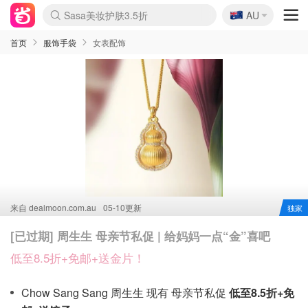
🇦🇺
Sasa美妆护肤3.5折
AU
lululemon折扣上新
SSENSE年中2.5折
FreshBeauty好价汇总
Cettire降价+叠9折
WWS Coles超市实拍
viagogo二手票捡漏
Myer超级周末
The Outnet奢牌1折起
David Jones 3折起
Flannels大牌1折
Perfumes Club护肤1折
AMIRO面罩$251
Amazon折扣汇总
eToro入金$200送$50
Amazon数码好物
ICONIC本周7.5折
ThedoubleF高奢地板价
Moose Knuckles 6折
丝芙兰5折起
EUFY摄像头$98
Selenichast首饰2折
Trip机票酒店促销
YSL送5件彩妆礼
Amazon家居好物
Amazon美妆护肤
雅漾大喷$8
过敏原检测盒$33
伊索独家赠50ml沐浴露
科颜氏高保湿面霜$29
SEALIFE海洋馆门票6折
丝塔芙大白罐$16
订阅Newsletter送香薰
Cult Beauty 6.8折
Harrods圣诞日历$525
LN-CC奢牌私促3折
d'Alba空姐喷雾$16
EVE LOM套装£56
Bernardelli独家4折
Adore Beauty 6折起
CT圣诞日历
Mytheresa奢品2.7折
Luxury Escapes 9折
Currentbody美容仪$881
MOON Garden Live
Roborock扫地机$649
Tingo Life水杯$24
Valentino官网5折
CR洗护套装$23
修丽可4件套$159
Myer彩妆2件7折
GANNI官网4.5折
Stylevana韩妆4折
Tessabit高奢8.5折
OGX洗发水$11
Amazon阿德莱德次日达
卡诗8.5折+赠礼
Philips Hue灯具8折
首页
服饰手袋
女表配饰
来自
dealmoon.com.au
05-10更新
独家
[已过期] 周生生 母亲节私促 | 给妈妈一点“金”喜吧
低至8.5折+免邮+送金片！
Chow Sang Sang 周生生 现有 母亲节私促
低至8.5折+免