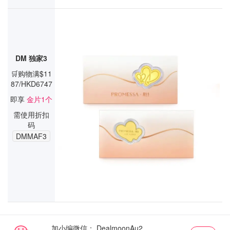
DM 独家3
🛒购物满$11
87/HKD6747
即享
金片1个
需使用折扣
码
DMMAF3
加小编微信：