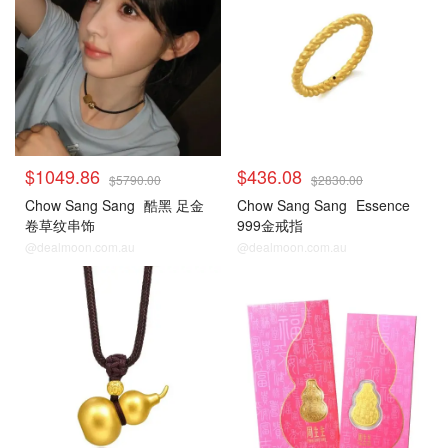
$1049.86
$436.08
$5790.00
$2830.00
Chow Sang Sang
酷黑 足金
Chow Sang Sang
Essence
卷草纹串饰
999金戒指
@dealmoon.com.au
@dealmoon.com.au