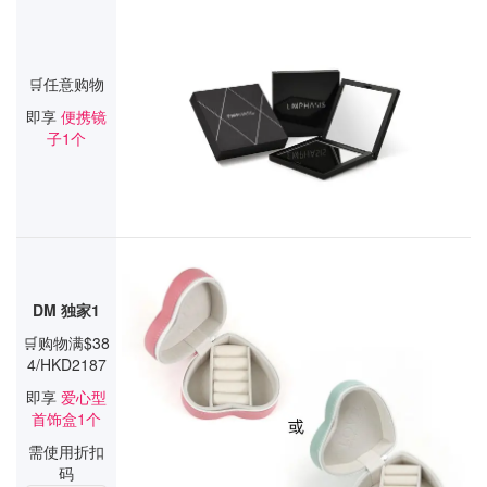
🛒任意购物
即享
便携镜
子1个
DM 独家1
🛒购物满$38
4/HKD2187
即享
爱心型
首饰盒1个
需使用折扣
码