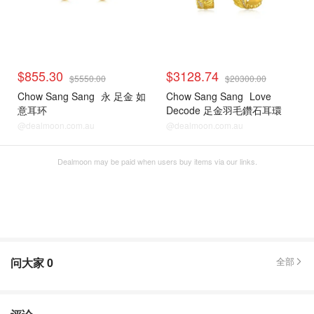
$855.30
$3128.74
$5550.00
$20300.00
Chow Sang Sang
永 足金 如
Chow Sang Sang
Love
意耳环
Decode 足金羽毛鑽石耳環
@dealmoon.com.au
@dealmoon.com.au
Dealmoon may be paid when users buy items via our links.
问大家
0
全部