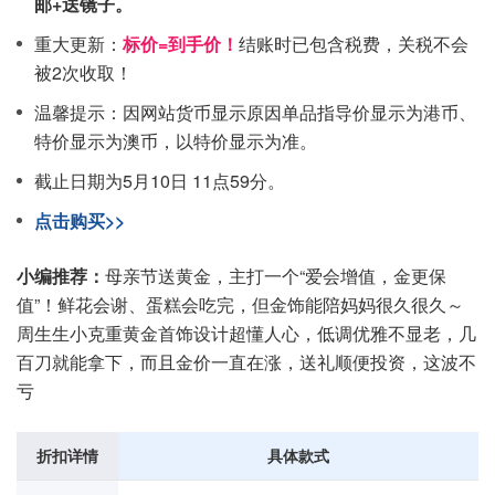
邮+送镜子。
重大更新：
标价=到手价！
结账时已包含税费，关税不会
被2次收取！
温馨提示：因网站货币显示原因单品指导价显示为港币、
特价显示为澳币，以特价显示为准。
截止日期为5月10日 11点59分。
点击购买>>
小编推荐：
母亲节送黄金，主打一个“爱会增值，金更保
值”！鲜花会谢、蛋糕会吃完，但金饰能陪妈妈很久很久～
周生生小克重黄金首饰设计超懂人心，低调优雅不显老，几
百刀就能拿下，而且金价一直在涨，送礼顺便投资，这波不
亏
折扣详情
具体款式