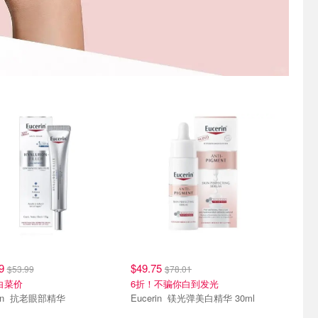
19
$49.75
$53.99
$78.01
折白菜价
6折！不骗你白到发光
Eucerin 抗老眼部精华
Eucerin 镁光弹美白精华 30ml