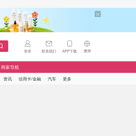
澳洲
登录
联系我们
APP下载
🇺🇸
美国
商家导航
🇨🇳
中国
资讯
信用卡/金融
汽车
更多
🇨🇦
加拿大
扫码下载 App
🇬🇧
英国
Download on the
App Store
🇩🇪
德国
Download the
Android App
🇫🇷
法国