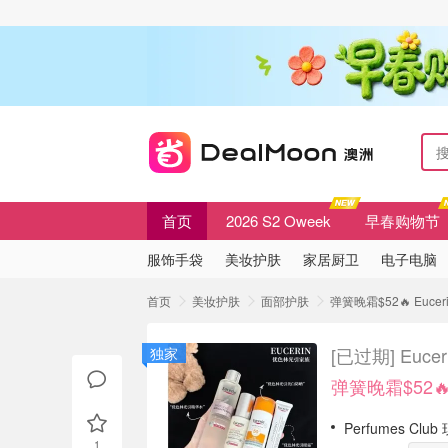
首页
2026 S2 Oweek
早春购物节
服饰手袋
美妆护肤
家居厨卫
电子电脑
首页
美妆护肤
面部护肤
弹簧晚霜$52🔥 Euc
[已过期]
Euc
独家
弹簧晚霜$52
Perfumes Clu
1