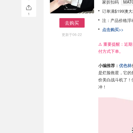
家折扣码
MAT
订单满$199澳
1
注：产品价格浮
去购买
去购买
点击购买>>
更新于06-22
⚠️ 重要提醒：近期
付方式下单。
小编推荐：
优色林
是烂脸救星，它的
价美白战斗机了！
冲！