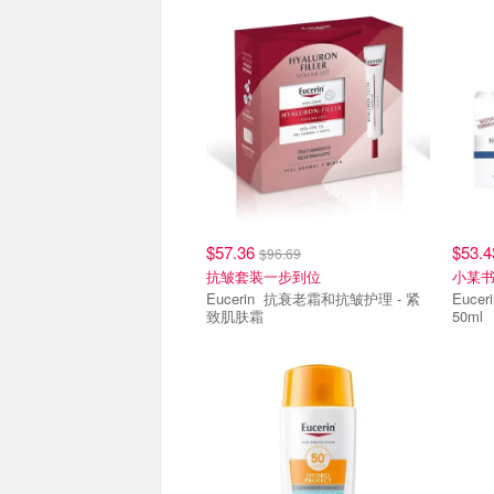
$57.36
$53.
$96.69
抗皱套装一步到位
小某
Eucerin 抗衰老霜和抗皱护理 - 紧
Eucerin 抗衰老透明纸
致肌肤霜
50ml