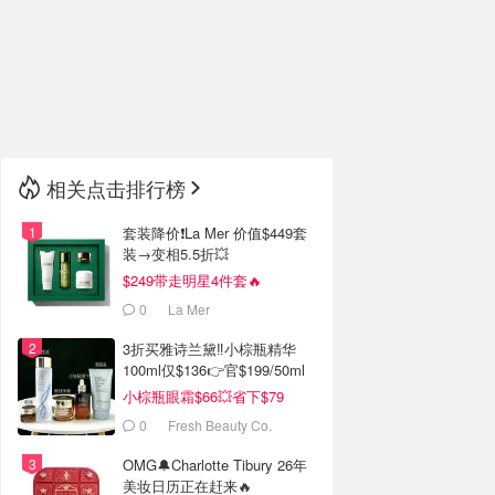
🇮🇹
意大利
🇦🇺
澳洲
🇳🇿
新西兰
相关点击排行榜
套装降价❗️La Mer 价值$449套
装→变相5.5折💥
$249带走明星4件套🔥
0
La Mer
3折买雅诗兰黛‼️小棕瓶精华
100ml仅$136👉官$199/50ml
小棕瓶眼霜$66💥省下$79
0
Fresh Beauty Co.
OMG🔔Charlotte Tibury 26年
美妆日历正在赶来🔥