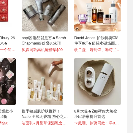
ibury 26
papi酱选品就是夯🔥Sarah
David Jones 护肤特卖💥2
来🔥
Chapman好价叠8.5折‼️
件享8折🔥倩碧水磁场面霜
$92
码住本贴！发售第一个知道🚨
贝嫂同款高机能精华$99
收兰蔻、娇韵诗、雅诗兰黛等
B爆款小
换季敏感肌护肤推荐！
8月大促🔥Ziip帮你大脸变
.5折
Natio 全线无香精 放心之选
小📈居家提升首选
💯
华$26
洁面乳+月见草保湿乳套装$19
卡戴珊、徐璐同款！早8消肿利器