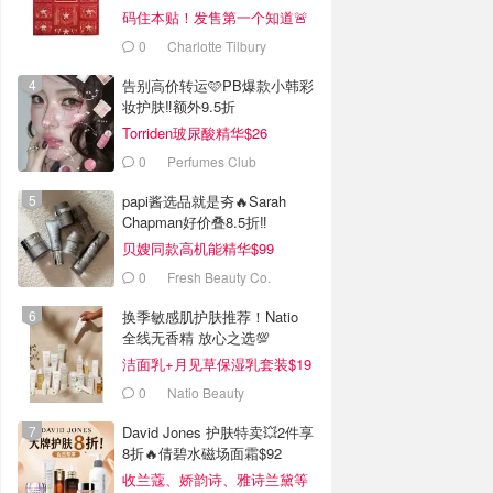
码住本贴！发售第一个知道🚨
0
Charlotte Tilbury
告别高价转运🩷PB爆款小韩彩
妆护肤‼️额外9.5折
Torriden玻尿酸精华$26
0
Perfumes Club
papi酱选品就是夯🔥Sarah
Chapman好价叠8.5折‼️
贝嫂同款高机能精华$99
0
Fresh Beauty Co.
换季敏感肌护肤推荐！Natio
全线无香精 放心之选💯
洁面乳+月见草保湿乳套装$19
0
Natio Beauty
David Jones 护肤特卖💥2件享
8折🔥倩碧水磁场面霜$92
收兰蔻、娇韵诗、雅诗兰黛等