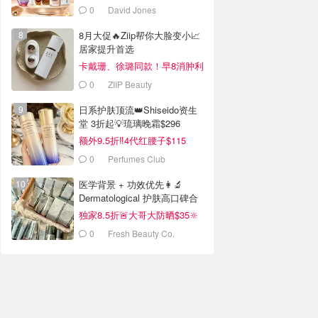
0
David Jones
8月大促🔥Ziip帮你大脸变小📈
居家提升首选
卡戴珊、徐璐同款！早8消肿利
器
0
ZIIP Beauty
日系护肤顶流👑Shiseido资生
堂 3折起💡琉璃晚霜$296
额外9.5折‼️4代红腰子$115
0
Perfumes Club
医学背景 + 功效优先👩‍🔬
Dermatological 护肤高口碑合
集
独家8.5折🚨大哥大防晒$35🔆
0
Fresh Beauty Co.