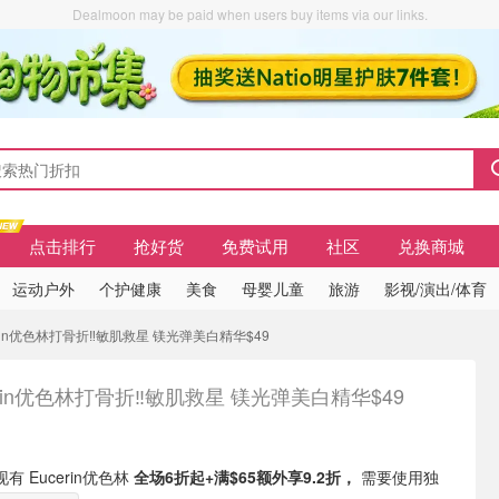
Dealmoon may be paid when users buy items via our links.
点击排行
抢好货
免费试用
社区
兑换商城
运动户外
个护健康
美食
母婴儿童
旅游
影视/演出/体育
erin优色林打骨折‼️敏肌救星 镁光弹美白精华$49
erin优色林打骨折‼️敏肌救星 镁光弹美白精华$49

b 现有 Eucerin优色林
全场6折起+满$65额外享9.2折，
需要使用独