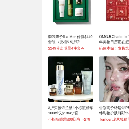
套装降价❗️La Mer 价值$449
OMG🔔Charlotte T
套装→变相5.5折💥
年美妆日历正在赶
$249带走明星4件套🔥
3折买雅诗兰黛‼️小棕瓶精华
告别高价转运🩷P
100ml仅$136👉官
韩彩妆护肤‼️额外9
$199/50ml
小棕瓶眼霜$66💥省下$79
Torriden玻尿酸精