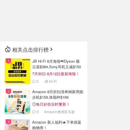
🇮🇹
意大利
🇦🇺
澳洲
🇳🇿
新西兰
相关点击排行榜
JB Hi-Fi 8月海报📢Dyson 吸
尘器$384,Sony耳机立减$150
7月30日-8月12日最新海报！
0
JB Hi-Fi
Amazon 8月折扣清单🆕家用跑
步机$159,体脂秤$169
🕒每日好价实时更新！
0
Amazon澳洲亚马逊
Amazon 新人福利🔥下单就返
购物券！