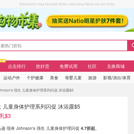
Dealmoon may be paid when users buy items via our links.
点击排行
抢好货
免费试用
社区
兑换商城
运动户外
个护健康
美食
母婴儿童
旅游
影视/演出/体育
ohnson's 强生 儿童身体护理系列闪促 沐浴露$5
s 强生 儿童身体护理系列闪促 沐浴露$5
乳$3
逊 现有 Johnson's 强生 儿童身体护理闪促
4.7折起
。