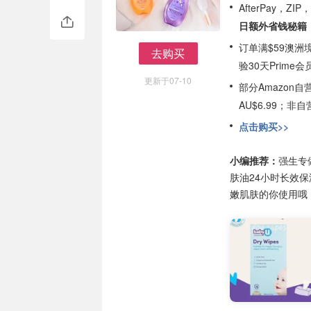
AfterPay，Z
日额外省钱秘籍
订单满$59澳洲
去购买
验30天Prime会
去购买
更新于07-10
部分Amazon
AU$6.99；
点击购买>>
小编推荐：
强生专
肤油24小时长效
嫩肌肤的你使用哦