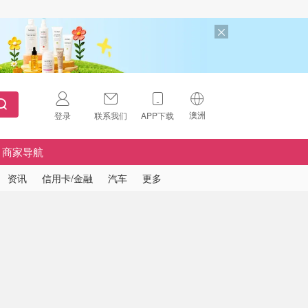
澳洲
登录
联系我们
APP下载
🇺🇸
美国
商家导航
🇨🇳
中国
资讯
信用卡/金融
汽车
更多
🇨🇦
加拿大
扫码下载 App
🇬🇧
英国
Download on the
App Store
🇩🇪
德国
Download the
Android App
🇫🇷
法国