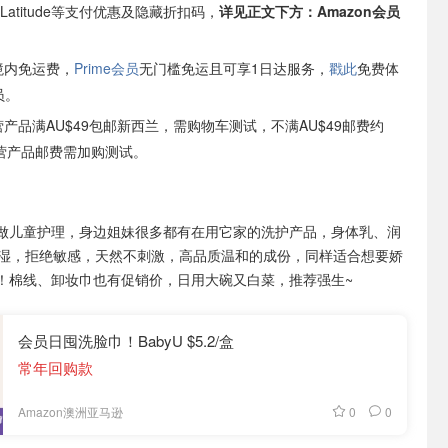
IP，Latitude等支付优惠及隐藏折扣码，
详见正文下方：Amazon会员
境内免运费，
Prime会员
无门槛免运且可享1日达服务，
戳此
免费体
员。
自营产品满AU$49包邮新西兰，需购物车测试，不满AU$49邮费约
非自营产品邮费需加购测试。
做儿童护理，身边姐妹很多都有在用它家的洗护产品，身体乳、润
保湿，拒绝敏感，天然不刺激，高品质温和的成份，同样适合想要娇
！棉线、卸妆巾也有促销价，日用大碗又白菜，推荐强生~
会员日囤洗脸巾！BabyU $5.2/盒
常年回购款
0
0
Amazon澳洲亚马逊