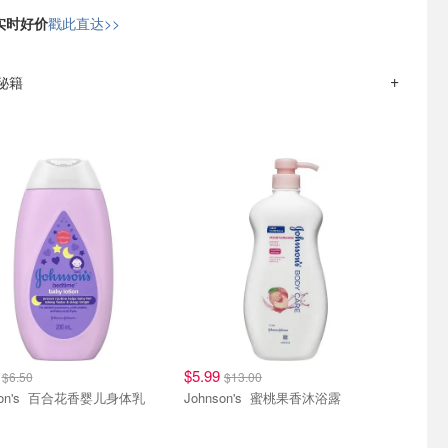
日实时好价
戳此直达>>
钱秘籍
6
$5.99
$6.50
$13.00
Johnson's 百合花香婴儿身体乳
Johnson's 蜜桃果香沐浴露