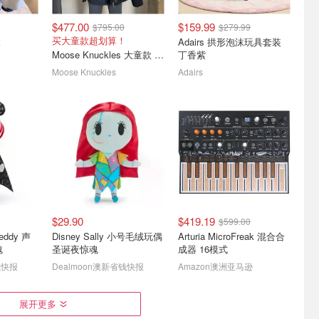
$477.00
$159.99
$795.00
$279.99
买大童款超划算！
衣
Adairs 拱形泡沫玩具套装
Moose Knuckles 大童款 派克羽绒服
丁香紫
Moose Knuckles
Adairs
$29.90
$419.19
$599.00
Teddy 声
Disney Sally 小号毛绒玩偶
Arturia MicroFreak 混合合
魂
圣诞夜惊魂
成器 16模式
钱快报
Dealmoon澳新省钱快报
Amazon澳洲亚马逊
展开更多