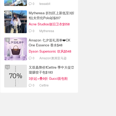
0
tessabit
Mytheresa 折扣区上新低至3折
❗拉夫劳伦Polo衫$207
Acne Studios做旧卫衣$558
0
Mytheresa
Amazon 七夕送礼清单❤️CK
One Essence 香水$48
Dyson Supersonic 吹风$548
0
Amazon澳洲亚马逊
又双叒降价❗️Cettire 季中大促⏰
珑骧饺子包$183
3折起+叠9折 Gucci面包鞋
$991
0
Cettire