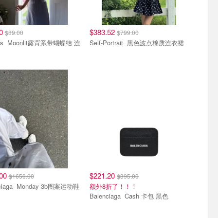
20
$383.52
$89.00
$799.00
系带蝴蝶结 连
Self-Portrait 黑色波点棉质连衣裙
.00
$221.20
$1650.00
$395.00
Balenciaga Monday 3b图案运动鞋
额外8折了！！！
Balenciaga Cash 卡包 黑色