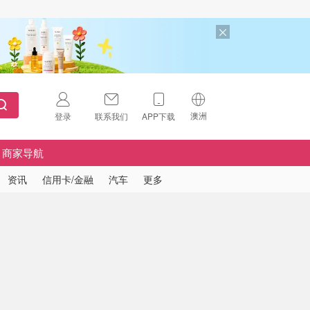
澳洲
登录
联系我们
APP下载
🇺🇸
美国
商家导航
🇨🇳
中国
资讯
信用卡/金融
汽车
更多
🇨🇦
加拿大
扫码下载 App
🇬🇧
英国
Download on the
App Store
🇩🇪
德国
Download the
Android App
🇫🇷
法国