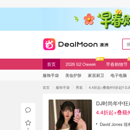
首页
2026 S2 Oweek
早春购物节
服饰手袋
美妆护肤
家居厨卫
电子电脑
首页
服饰手袋
男装
4.4折起+叠额外5折起‼️ 
DJ时尚年中狂欢
4.4折起+叠额外
David Jone
2