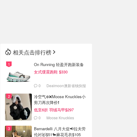
🇮🇹
意大利
🇦🇺
澳洲
🇳🇿
新西兰
相关点击排行榜
On Running 轻盈开跑新装备
女式缓震跑鞋 $330
0
Dealmoon澳新省钱快报
冷空气❄️❌️Moose Knuckles小
剪刀再次降价❗️
低至6折 羽绒马甲$297
0
Moose Knuckles
Bernardelli 八月大促📢拉夫劳
伦衬衫$51🐎麻花毛衣$105