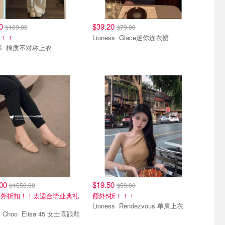
50
$39.20
$109.00
$79.00
！！！
Lioness Glace迷你连衣裙
SKIMS 棉质不对称上衣
.00
$19.50
$1550.00
$59.00
额外折扣！！太适合毕业典礼
额外5折！！！
Lioness Rendezvous 单肩上衣
Jimmy Choo Elisa 45 女士高跟鞋