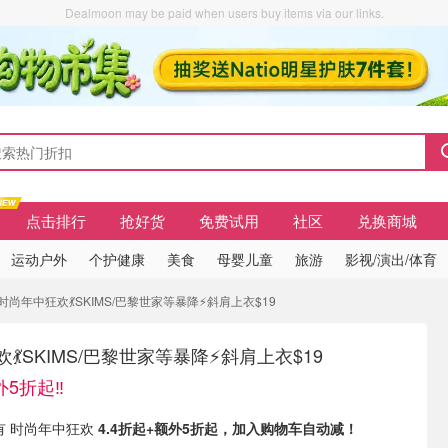
Dealmoon may be paid when users buy items via our links.
点击排行
抢好货
免费试用
社区
兑换商城
运动户外
个护健康
美食
母婴儿童
旅游
影视/演出/体育
DJ时尚年中狂欢💃SKIMS/巴黎世家等暴降⚡斜肩上衣$19
💃SKIMS/巴黎世家等暴降⚡斜肩上衣$19
5折起‼️
s 现有 时尚年中狂欢
4.4折起+额外5折起，加入购物车自动减！