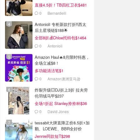
直接4.5折！TB四杠卫衣$481
0
Bernardelli
Antonioli 专柜新款打折‼️西太
后土星项链$188🌟
全部8折💰Chloe托特包$1464
0
Antonioli
Amazon Haul🔥8月限时特惠，
全场立减$8！
多功能清洁笔$1
0
Amazon澳洲亚马逊
炸裂升级💥DJ折上3折 拉夫劳
伦羽绒马甲$237
全场1折起 Stanley拎拎杯$36
0
David Jones
tessabit大牌直降正价8.5折⚡加
鹅、LOEWE、BBR全好价
Jennie同款短T$298