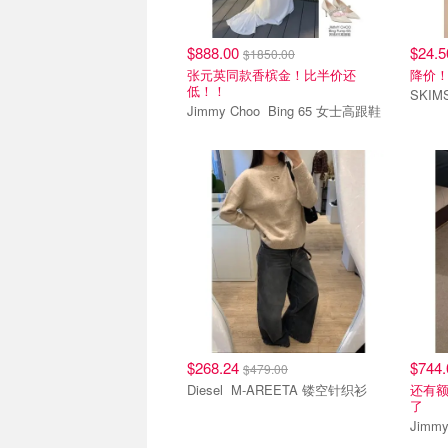
$888.00
$24.
$1850.00
张元英同款香槟金！比半价还
降价
低！！
Jimmy Choo Bing 65 女士高跟鞋
$268.24
$744
$479.00
Diesel M-AREETA 镂空针织衫
还有
了