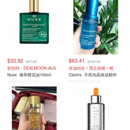
$33.92
$63.41
$57.84
$120.15
折扣码：DEALMOON-AU5
水油结合！用之前摇一摇
Nuxe
臻萃橙花油100ml
Clarins
不死鸟高保湿精华
@dealmoon.com.au
@dealmoon.com.au