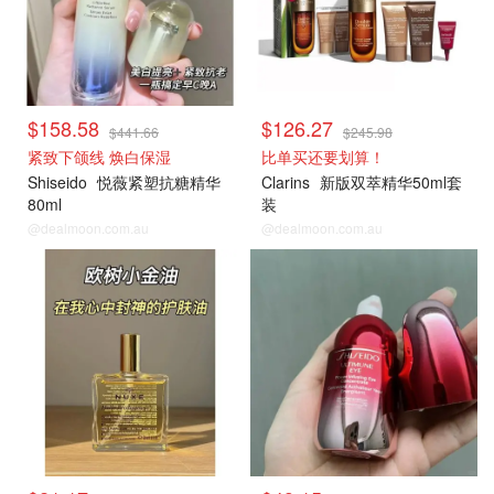
$158.58
$126.27
$441.66
$245.98
紧致下颌线 焕白保湿
比单买还要划算！
Shiseido
悦薇紧塑抗糖精华
Clarins
新版双萃精华50ml套
80ml
装
@dealmoon.com.au
@dealmoon.com.au