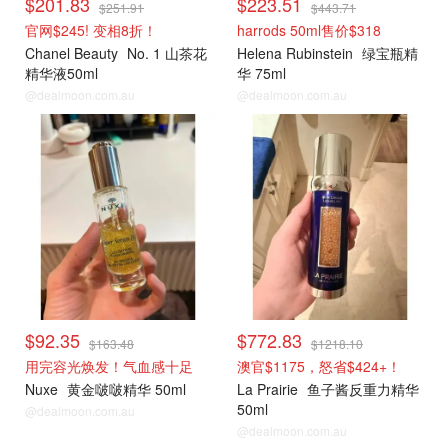
$201.83
$223.51
$251.91
$443.71
官网$245! 变相8折！
harrods 50ml售价$318
Chanel Beauty
No. 1 山茶花
Helena Rubinstein
绿宝瓶精
精华液50ml
华 75ml
@dealmoon.com.au
@dealmoon.com.au
$92.35
$772.83
$163.48
$1218.10
用完容光焕发！气血感十足
澳官$1175，怒省$424+！
Nuxe
黄金啵啵精华 50ml
La Prairie
鱼子酱反重力精华
50ml
@dealmoon.com.au
@dealmoon.com.au