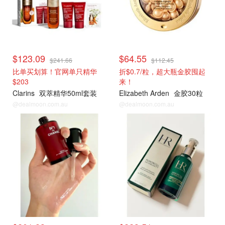
$123.09
$64.55
$241.66
$112.45
比单买划算！官网单只精华
折$0.7/粒，超大瓶金胶囤起
$203
来！
Clarins
双萃精华50ml套装
Elizabeth Arden
金胶30粒
@dealmoon.com.au
@dealmoon.com.au