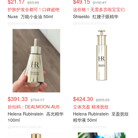
$21.17
$49.15
$53.86
$152.47
护肤护发全都可！口碑超绝
这价格！无需多言啦宝宝们
Nuxe
万能小金油 50ml
Shiseido
红腰子眼精华
@dealmoon.com.au
@dealmoon.com.au
$391.33
$424.30
$764.17
$805.26
折扣码：DEALMOON-AU5
立体充盈 精准抚纹
Helena Rubinstein
高光精华
Helena Rubinstein
至盈抚纹
100ml
精华液 50ml
@dealmoon.com.au
@dealmoon.com.au