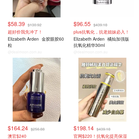
$58.39
$96.55
$130.92
$439.18
超好价我先冲了！
plus抗氧化，抗老姐妹必入！
Elizabeth Arden
金胶眼胶60
Elizabeth Arden
橘灿加强版
粒
抗氧化精华30ml
@dealmoon.com.au
@dealmoon.com.au
$164.24
$198.14
$256.88
$439.18
澳官$240
官网$220！抗氧化提亮保湿