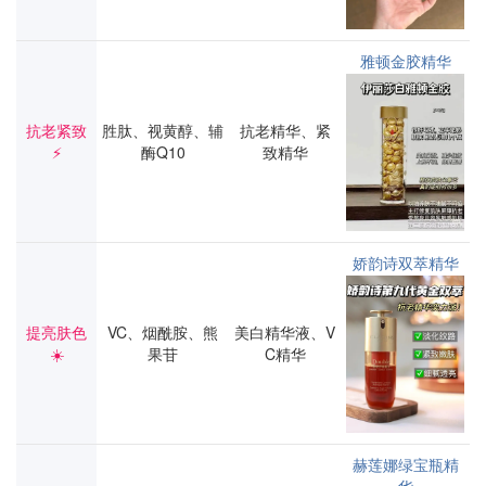
雅顿金胶精华
抗老紧致
胜肽、视黄醇、辅
抗老精华、紧
⚡
酶Q10
致精华
娇韵诗双萃精华
提亮肤色
VC、烟酰胺、熊
美白精华液、V
☀️
果苷
C精华
赫莲娜绿宝瓶精