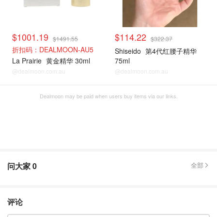
$1001.19
$114.22
$1491.55
$322.37
折扣码：DEALMOON-AU5
Shiseido
第4代红腰子精华
La Prairie
黄金精华 30ml
75ml
@dealmoon.com.au
@dealmoon.com.au
Dealmoon may be paid when users buy items via our links.
问大家
0
全部
评论