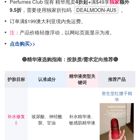
Perfumes Club 现有 精华甩卖
4折起+
满$49享
独家
额外
9.5折
，需要使用独家折扣码
DEALMOON-AU5
。
订单满$199澳大利亚境内免运费。
注
：产品价格轻微浮动，以网站页面显示为准。
点击购买>>
🔴精华液选购指南：按肤质/需求定向推荐🔴
精华液类型关
护肤目标
认准成分
推荐产品
键词
资生堂红腰子精
华
补水修复
玻尿酸、神经酰
补水精华液、
💧
胺、甘油
敏感肌精华液