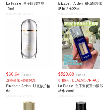
La Prairie
鱼子眼部精华
Elizabeth Arden
橘灿铂粹御
15ml
肤精华液50ml
@dealmoon.com.au
@dealmoon.com.au
$60.64
$523.88
$140.87
$853.50
屏障强化~强效保湿
折扣码：DEALMOON-AU5
Elizabeth Arden
肌底修护精
La Prairie
鱼子酱反重力眼部
华
精华 20ml
@dealmoon.com.au
@dealmoon.com.au