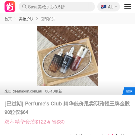
🇦🇺
Sasa美妆护肤3.5折
AU
lululemon折扣上新
SSENSE年中2.5折
FreshBeauty好价汇总
Cettire降价+叠9折
WWS Coles超市实拍
viagogo二手票捡漏
Myer折扣汇总
The Outnet奢牌1折起
David Jones 3折起
Flannels大牌1折
Perfumes Club护肤1折
AMIRO面罩$251
Amazon折扣汇总
eToro入金$200送$50
Amazon数码好物
ICONIC本周7.5折
ThedoubleF高奢地板价
Moose Knuckles 6折
EUFY摄像头$98
Selenichast首饰2折
Trip机票酒店促销
YSL送5件彩妆礼
Amazon家居好物
Amazon美妆护肤
雅漾大喷$8
过敏原检测盒$33
科颜氏高保湿面霜$29
SEALIFE海洋馆门票6折
丝塔芙大白罐$16
订阅Newsletter送香薰
Cult Beauty 6.8折
Harrods圣诞日历$525
LN-CC奢牌私促3折
d'Alba空姐喷雾$16
EVE LOM套装£56
Bernardelli独家4折
Adore Beauty 6折起
CT圣诞日历
Mytheresa奢品2.7折
Luxury Escapes 9折
Currentbody美容仪$881
MOON Garden Live
Roborock扫地机$649
Valentino官网5折
CR洗护套装$23
修丽可4件套$159
GANNI官网4.5折
Stylevana韩妆4折
Tessabit高奢8.5折
OGX洗发水$11
Amazon阿德莱德次日达
卡诗8.5折+赠礼
Philips Hue灯具8折
La Mer送8件礼值$529
首页
美妆护肤
面部护肤
来自
dealmoon.com.au
06-10更新
独家
[已过期] Perfume's Club 精华低价甩卖💥雅顿王牌金胶
90粒仅$64
双萃精华套装$122🔥省$80