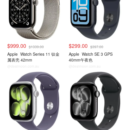
$999.00
$299.00
$1339.00
$397.00
Apple
Watch Series 11 钛金
Apple
Watch SE 3 GPS
属表壳 42mm
40mm午夜色
@dealmoon.com.au
@dealmoon.com.au