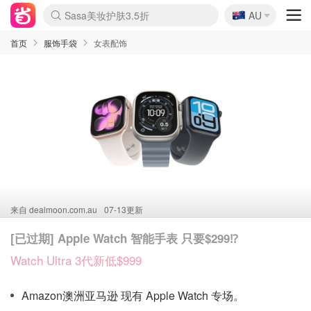
🇦🇺
Sasa美妆护肤3.5折
AU
lululemon折扣上新
SSENSE年中3折
FreshBeauty好价汇总
Cettire降价+叠9折
WWS Coles超市实拍
viagogo二手票捡漏
Myer超级周末1折
The Outnet奢牌1折起
David Jones 3折起
Flannels大牌1折
Perfumes Club护肤1折
AMIRO返校季6.2折
Amazon折扣汇总
eToro入金$200送$50
Amazon数码好物
ICONIC本周7.5折
ThedoubleF高奢地板价
Moose Knuckles 6折
丝芙兰5折起
EUFY官网3.7折起
Selenichast首饰2折
Trip机票酒店促销
YSL送5件彩妆礼
Amazon家居好物
Amazon美妆护肤
雅漾大喷$8
过敏原检测盒$33
伊索独家赠50ml沐浴露
科颜氏清仓3折
SEALIFE海洋馆门票6折
丝塔芙大白罐$16
订阅Newsletter送香薰
Cult Beauty 6.8折
Harrods圣诞日历2.3折
LN-CC奢牌私促3折
d'Alba空姐喷雾$16
EVE LOM套装逆天2折
Bernardelli独家4折
Adore Beauty 6折起
CT圣诞日历
Mytheresa奢品2.7折
Luxury Escapes 9折
Currentbody美容仪9折
MOON Garden Live
Roborock扫地机3.7折
Tingo Life水杯$24
Valentino官网5折
CR洗发护发6.3折
修丽可套装7.4折
Myer彩妆2件7折
GANNI官网4.5折
Stylevana韩妆4折
Tessabit高奢8.5折
OGX洗护4折
Amazon阿德莱德次日达
卡诗8.5折+赠礼
Philips Hue灯具8折
首页
服饰手袋
女表配饰
来自
dealmoon.com.au
07-13更新
[已过期] Apple Watch 智能手表 只要$299⁉️
Watch Ultra 3代新低$999
Amazon澳洲亚马逊 现有 Apple Watch 专场。