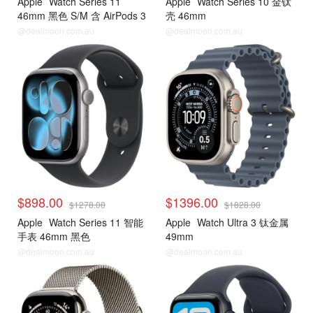
Apple
Watch Series 11
Apple
Watch Series 10 金钛
46mm 黑色 S/M 含 AirPods 3
壳 46mm
@dealmoon.com.au
@dealmoon.com.au
$898.00
$1396.00
$1278.00
$1828.00
Apple
Watch Series 11 智能
Apple
Watch Ultra 3 钛金属
手表 46mm 黑色
49mm
@dealmoon.com.au
@dealmoon.com.au