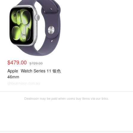
$479.00
$729.00
Apple
Watch Series 11 银色
46mm
@dealmoon.com.au
Dealmoon may be paid when users buy items via our links.