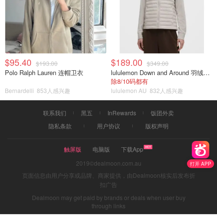
$95.40
$189.00
$193.00
$349.00
Polo Ralph Lauren 连帽卫衣
lululemon Down and Around 羽绒夹克
除8/10码都有
Bernardelli
853人感兴趣
lululemon AU
832人感兴趣
联系我们
黑五
InRewards
饭团外卖
隐私条款
用户协议
版权声明
触屏版
电脑版
下载App
2019©dealmoon.com.au
打开 APP
页面信息由用户分享或品牌、商家提供，由Dealmoon核实后发布折
扣广告
Dealmoon may get paid by brands or deals when user buy
through links