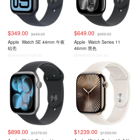
$349.00
$649.00
$449.00
$899.00
Apple
Watch SE 44mm 午夜
Apple
Watch Series 11
铝壳
46mm 黑色
@dealmoon.com.au
@dealmoon.com.au
$898.00
$1239.00
$1278.00
$1359.00