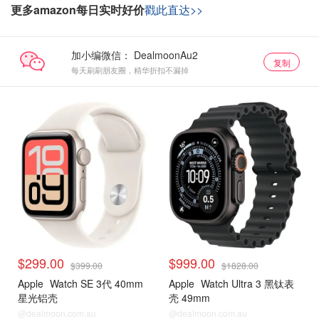
更多amazon每日实时好价
戳此直达>>
加小编微信：
复制
每天刷刷朋友圈，精华折扣不漏掉
$299.00
$999.00
$399.00
$1828.00
Apple
Watch SE 3代 40mm
Apple
Watch Ultra 3 黑钛表
星光铝壳
壳 49mm
@dealmoon.com.au
@dealmoon.com.au