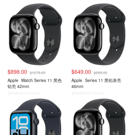
$898.00
$649.00
$1278.00
$899.00
Apple
Watch Series 11 黑色
Apple
Series 11 黑铝表壳
铝壳 42mm
46mm
@dealmoon.com.au
@dealmoon.com.au