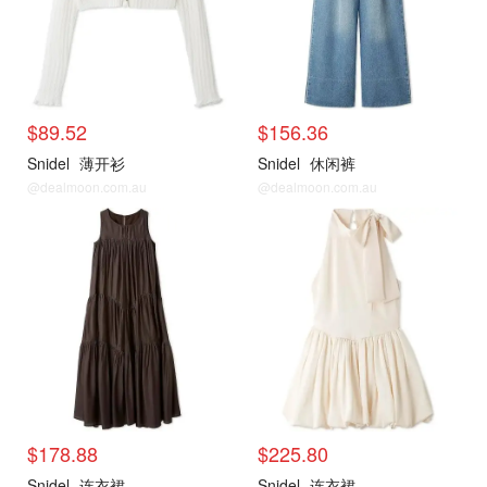
$89.52
$156.36
Snidel
薄开衫
Snidel
休闲裤
@dealmoon.com.au
@dealmoon.com.au
$178.88
$225.80
Snidel
连衣裙
Snidel
连衣裙