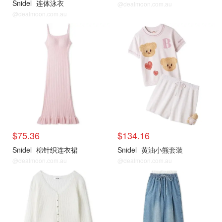
Snidel
连体泳衣
@dealmoon.com.au
@dealmoon.com.au
$75.36
$134.16
Snidel
棉针织连衣裙
Snidel
黄油小熊套装
@dealmoon.com.au
@dealmoon.com.au