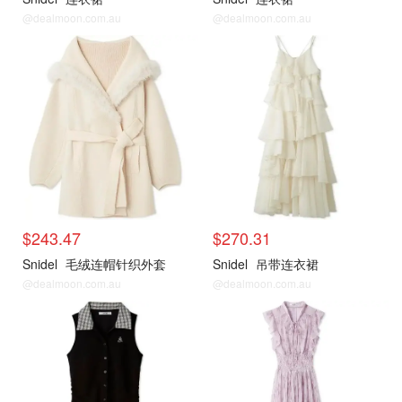
@dealmoon.com.au
@dealmoon.com.au
$243.47
$270.31
Snidel
毛绒连帽针织外套
Snidel
吊带连衣裙
@dealmoon.com.au
@dealmoon.com.au