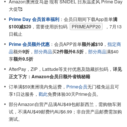
Amazon澳洲亚马逊 现有 SNIDEL 日系温柔风 Prime Day
大促🥰
Prime Day 会员首单福利
：会员日期间下载App首单
满
$100减$20
，需要使用折扣码
PRIMEAPP20
，7月13
日截止
Prime 会员额外优惠
：会员APP首单
额外减$10
，
指定商
品
额外
9折
，
部分商品
买
2件额外8.5折
，
部分商品
满$40
享
额外9.5折
AfterPay，ZIP，Latitude等支付优惠及隐藏折扣码，
详见
正文下方：Amazon会员日额外省钱秘籍
订单满$59澳洲境内免运费，
Prime会员
无门槛免运且可
享1日达服务，
戳此
免费体验30天Prime会员。
部分Amazon自营产品满AU$49包邮新西兰，需购物车测
试，不满AU$49邮费约AU$6.99；非自营产品邮费需加购
测试。