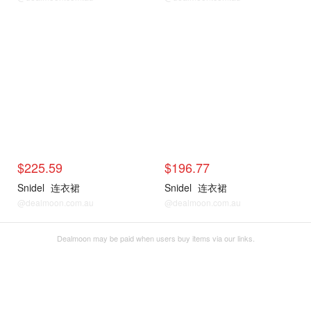
$225.59
$196.77
Snidel
连衣裙
Snidel
连衣裙
@dealmoon.com.au
@dealmoon.com.au
Dealmoon may be paid when users buy items via our links.