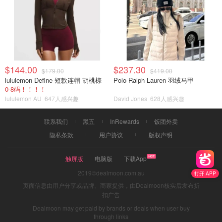
$144.00
$237.30
$179.00
$419.00
lululemon Define 短款连帽 胡桃棕
Polo Ralph Lauren 羽绒马甲
0-8码！！！！
lululemon AU
647人感兴趣
David Jones
628人感兴趣
联系我们
黑五
InRewards
饭团外卖
隐私条款
用户协议
版权声明
触屏版
电脑版
下载App
2019©dealmoon.com.au
打开 APP
页面信息由用户分享或品牌、商家提供，由Dealmoon核实后发布折
扣广告
Dealmoon may get paid by brands or deals when user buy
through links