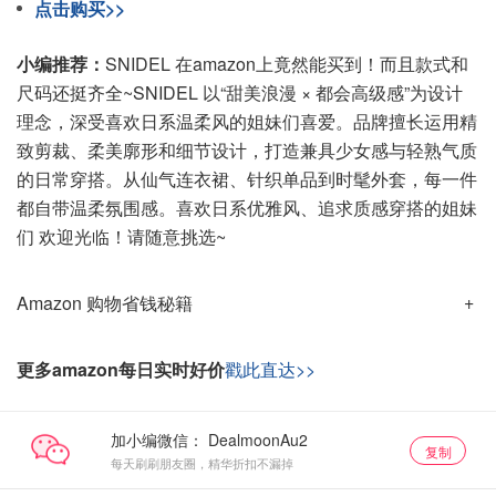
点击购买>>
小编推荐：
SNIDEL 在amazon上竟然能买到！而且款式和
尺码还挺齐全~SNIDEL 以“甜美浪漫 × 都会高级感”为设计
理念，深受喜欢日系温柔风的姐妹们喜爱。品牌擅长运用精
致剪裁、柔美廓形和细节设计，打造兼具少女感与轻熟气质
的日常穿搭。从仙气连衣裙、针织单品到时髦外套，每一件
都自带温柔氛围感。喜欢日系优雅风、追求质感穿搭的姐妹
们 欢迎光临！请随意挑选~
Amazon 购物省钱秘籍
更多amazon每日实时好价
戳此直达>>
加小编微信：
复制
每天刷刷朋友圈，精华折扣不漏掉