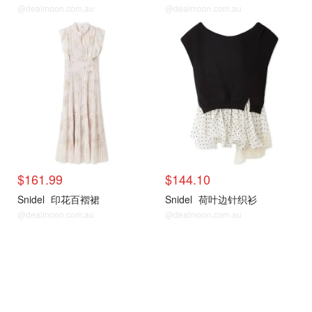
@dealmoon.com.au
@dealmoon.com.au
$161.99
$144.10
Snidel
印花百褶裙
Snidel
荷叶边针织衫
@dealmoon.com.au
@dealmoon.com.au