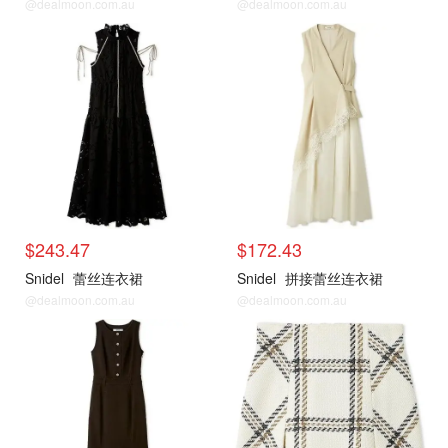
@dealmoon.com.au
@dealmoon.com.au
$243.47
$172.43
Snidel
蕾丝连衣裙
Snidel
拼接蕾丝连衣裙
@dealmoon.com.au
@dealmoon.com.au