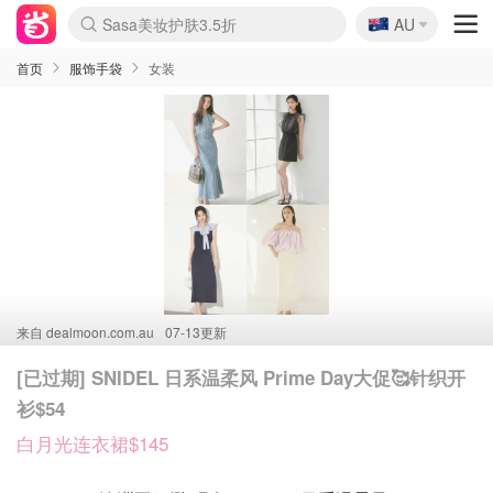
🇦🇺
Sasa美妆护肤3.5折
AU
lululemon折扣上新
SSENSE年中3折
FreshBeauty好价汇总
Cettire降价+叠9折
WWS Coles超市实拍
viagogo二手票捡漏
Myer超级周末1折
The Outnet奢牌1折起
David Jones 3折起
Flannels大牌1折
Perfumes Club护肤1折
AMIRO返校季6.2折
Amazon折扣汇总
eToro入金$200送$50
Amazon数码好物
ICONIC本周7.5折
ThedoubleF高奢地板价
Moose Knuckles 6折
丝芙兰5折起
EUFY官网3.7折起
Selenichast首饰2折
Trip机票酒店促销
YSL送5件彩妆礼
Amazon家居好物
Amazon美妆护肤
雅漾大喷$8
过敏原检测盒$33
伊索独家赠50ml沐浴露
科颜氏清仓3折
SEALIFE海洋馆门票6折
丝塔芙大白罐$16
订阅Newsletter送香薰
Cult Beauty 6.8折
Harrods圣诞日历2.3折
LN-CC奢牌私促3折
d'Alba空姐喷雾$16
EVE LOM套装逆天2折
Bernardelli独家4折
Adore Beauty 6折起
CT圣诞日历
Mytheresa奢品2.7折
Luxury Escapes 9折
Currentbody美容仪9折
MOON Garden Live
Roborock扫地机3.7折
Tingo Life水杯$24
Valentino官网5折
CR洗发护发6.3折
修丽可套装7.4折
Myer彩妆2件7折
GANNI官网4.5折
Stylevana韩妆4折
Tessabit高奢8.5折
OGX洗护4折
Amazon阿德莱德次日达
卡诗8.5折+赠礼
Philips Hue灯具8折
首页
服饰手袋
女装
来自
dealmoon.com.au
07-13更新
[已过期] SNIDEL 日系温柔风 Prime Day大促🥰针织开
衫$54
白月光连衣裙$145