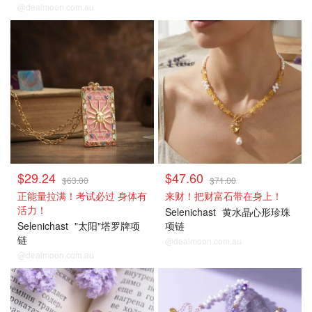
@dealmoon.com.au
$29.24
$47.60
$63.00
$71.00
正能量拉满！考试必过 身体有
来财！把财富石带在身上！
活力！
Selenichast
黄水晶心形珍珠
Selenichast
"太阳"塔罗牌项
项链
链
@dealmoon.com.au
@dealmoon.com.au