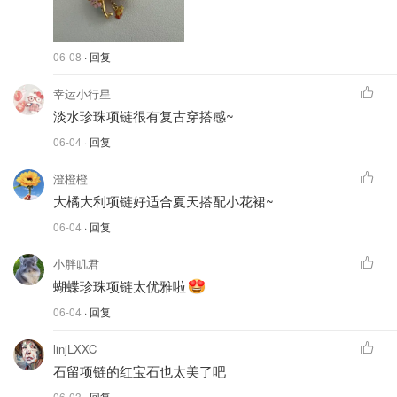
06-08
· 回复
幸运小行星
淡水珍珠项链很有复古穿搭感~
06-04
· 回复
澄橙橙
大橘大利项链好适合夏天搭配小花裙~
06-04
· 回复
小胖叽君
蝴蝶珍珠项链太优雅啦
06-04
· 回复
linjLXXC
石留项链的红宝石也太美了吧
06-03
· 回复