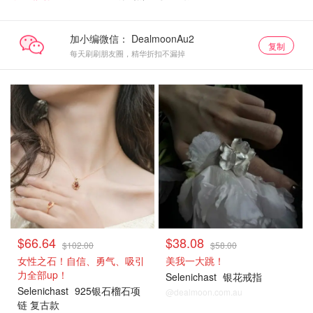
加小编微信：
复制
每天刷刷朋友圈，精华折扣不漏掉
$66.64
$38.08
$102.00
$58.00
女性之石！自信、勇气、吸引
美我一大跳！
力全部up！
Selenichast
银花戒指
Selenichast
925银石榴石项
@dealmoon.com.au
链 复古款