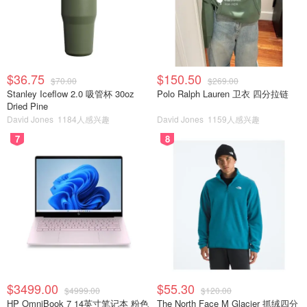
$36.75
$150.50
$70.00
$269.00
Stanley Iceflow 2.0 吸管杯 30oz
Polo Ralph Lauren 卫衣 四分拉链
Dried Pine
David Jones
1184人感兴趣
David Jones
1159人感兴趣
7
8
$3499.00
$55.30
$4999.00
$120.00
HP OmniBook 7 14英寸笔记本 粉色
The North Face M Glacier 抓绒四分