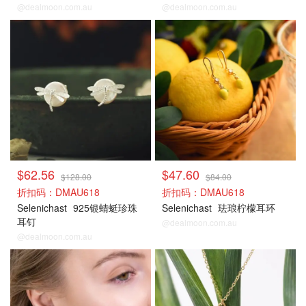
@dealmoon.com.au
@dealmoon.com.au
$62.56
$47.60
$128.00
$84.00
折扣码：DMAU618
折扣码：DMAU618
Selenichast
925银蜻蜓珍珠
Selenichast
珐琅柠檬耳环
耳钉
@dealmoon.com.au
@dealmoon.com.au