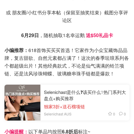
或 朋友圈/小红书分享本帖（保留至抽奖结束）截图分享评
论区
6月29日
，随机抽取1名幸运鹅
送$50礼品卡
小编推荐：
618首饰买买买首选！它家作为小众宝藏饰品品
牌，复古甜欲、自然元素都占满了！这次的春季珐琅系列各
个都超级出片！其他经典款式，不论是仙气满满的铃兰项
链、还是法风珍珠蝴蝶、玻璃糖串珠手链都是爆款！
Selenichast是什么❓该买什么❔热门系列大
盘点+购买推荐
独家3折+送石榴项链
0
0
Selenichast AUS
小编提醒：
以下单品均按照
6.8折后
标注~