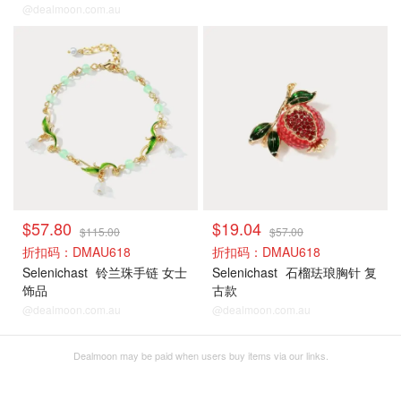
@dealmoon.com.au
$57.80
$19.04
$115.00
$57.00
折扣码：DMAU618
折扣码：DMAU618
Selenichast
铃兰珠手链 女士
Selenichast
石榴珐琅胸针 复
饰品
古款
@dealmoon.com.au
@dealmoon.com.au
Dealmoon may be paid when users buy items via our links.