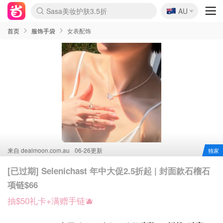
🇦🇺
Sasa美妆护肤3.5折
AU
lululemon折扣上新
SSENSE年中2.5折
FreshBeauty好价汇总
Cettire降价+叠9折
WWS Coles超市实拍
viagogo二手票捡漏
Myer超级周末
The Outnet奢牌1折起
David Jones 3折起
Flannels大牌1折
Perfumes Club护肤1折
AMIRO面罩$251
Amazon折扣汇总
eToro入金$200送$50
Amazon数码好物
ICONIC本周7.5折
ThedoubleF高奢地板价
Moose Knuckles 6折
丝芙兰5折起
EUFY摄像头$98
Selenichast首饰2折
Trip机票酒店促销
YSL送5件彩妆礼
Amazon家居好物
Amazon美妆护肤
雅漾大喷$8
过敏原检测盒$33
伊索独家赠50ml沐浴露
科颜氏高保湿面霜$29
SEALIFE海洋馆门票6折
丝塔芙大白罐$16
订阅Newsletter送香薰
Cult Beauty 6.8折
Harrods圣诞日历$525
LN-CC奢牌私促3折
d'Alba空姐喷雾$16
EVE LOM套装£56
Bernardelli独家4折
Adore Beauty 6折起
CT圣诞日历
Mytheresa奢品2.7折
Luxury Escapes 9折
Currentbody美容仪$881
MOON Garden Live
Roborock扫地机$649
Tingo Life水杯$24
Valentino官网5折
CR洗护套装$23
修丽可4件套$159
Myer彩妆2件7折
GANNI官网4.5折
Stylevana韩妆4折
Tessabit高奢8.5折
OGX洗发水$11
Amazon阿德莱德次日达
卡诗8.5折+赠礼
Philips Hue灯具8折
首页
服饰手袋
女表配饰
来自
dealmoon.com.au
06-26更新
独家
[已过期] Selenichast 年中大促2.5折起 | 封面款石榴石
项链$66
抽$50礼卡+满赠手链🫐