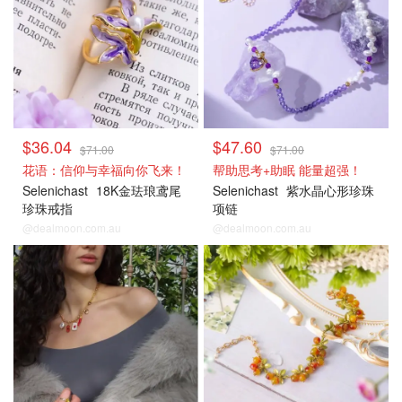
$36.04
$47.60
$71.00
$71.00
花语：信仰与幸福向你飞来！
帮助思考+助眠 能量超强！
Selenichast
18K金珐琅鸢尾
Selenichast
紫水晶心形珍珠
珍珠戒指
项链
@dealmoon.com.au
@dealmoon.com.au