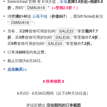
Selenichast 官网 有 618大促，
全场
直降3.8折起+独家6.8
折，
用码
“
DMAU618
”
（=变相2.5折！）
消费
满$140
送
云莓手链
（
价值$67
），需Gift Note处标注
“
DMAU618
”；
另有，买
2件
首饰可用折扣码“
SALE23
”享受
额外7.7
折
，买
3件
首饰可用折扣码“
SALE26
”享受额外
7.4折
，
买
5件
首饰可用折扣码“
SALE23
”享受额外
7.2折。
订单满
$68
境内免运费。
截止日期为6月26日。
点击购买>>
🌷快来抽奖🌷
6月2日 - 6月26日期间（以下2种方法任选）
评论区晒出
活动期间的订单截图