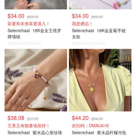
$34.00
$34.00
$69.00
$69.00
富婆和未来富婆请入！
我是赠品！
Selenichast
18K金女王塔罗
Selenichast
18K金蓝莓手链
牌项链
女款
@dealmoon.com.au
@dealmoon.com.au
$38.08
$44.20
$57.00
$94.00
又美又有能量场加持！
折扣码：DMAU618
Selenichast
紫水晶心形珍珠
Selenichast
黄水晶柠檬吊坠